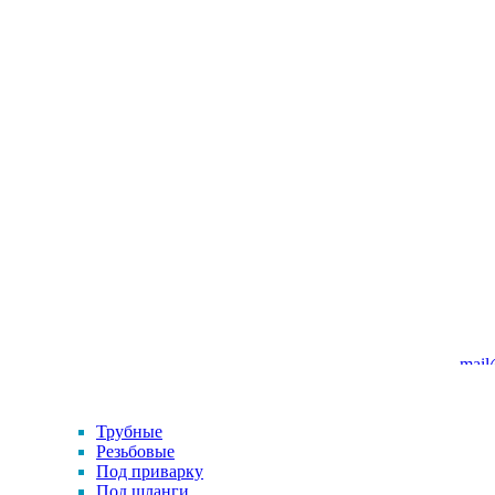
mail
Трубные
Резьбовые
Под приварку
Под шланги