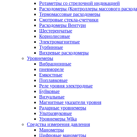
Ротаметры со стрелочной индикацией
Расходомеры (Контроллеры массового расхода
Термомассовые расходомеры
Смотровые стекла-счетчики
Расходомеры Вентури
Шестеренчатые
Кориолисовые
Электромагнитные
Турбинные
Вихревые расходомеры
Уровнемеры
Вибрационные
пневмореле
Емкостные
Поплавковые
Реле уровня электродные
Буйковые
Визуальные
Магнитные указатели уровня
Радарные уровнемеры
Ультразвуковые
Уровнемеры Wika
Средства измерения давления
Манометры
Цифровые манометры