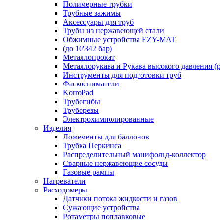
Полимерные трубки
Трубные зажимы
Аксессуары для труб
Трубы из нержавеющей стали
Обжимные устройства EZY-MAT
(до 10'342 бар)
Металлопрокат
Металлорукава и Рукава высокого давления (р
Инструменты для подготовки труб
Фаскосниматели
KorroPad
Трубогибы
Труборезы
Электрохимполированные
Изделия
Ложементы для баллонов
Трубка Перкинса
Распределительный манифольд-коллектор
Сварные нержавеющие сосуды
Газовые рампы
Нагреватели
Расходомеры
Датчики потока жидкости и газов
Сужающие устройства
Ротаметры поплавковые