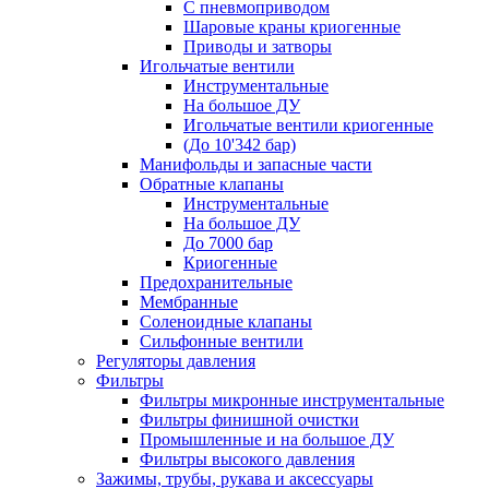
С пневмоприводом
Шаровые краны криогенные
Приводы и затворы
Игольчатые вентили
Инструментальные
На большое ДУ
Игольчатые вентили криогенные
(До 10'342 бар)
Манифольды и запасные части
Обратные клапаны
Инструментальные
На большое ДУ
До 7000 бар
Криогенные
Предохранительные
Мембранные
Соленоидные клапаны
Сильфонные вентили
Регуляторы давления
Фильтры
Фильтры микронные инструментальные
Фильтры финишной очистки
Промышленные и на большое ДУ
Фильтры высокого давления
Зажимы, трубы, рукава и аксессуары