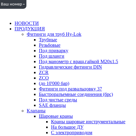
-
Ваш номер
НОВОСТИ
ПРОДУКЦИЯ
Фитинги для труб Hy-Lok
Трубные
Резьбовые
Под приварку
Под шланги
Под манометр с вращ.гайкой M20x1.5
Гидравлические фитинги DIN
ZCR
ZCO
(до 10'000 бар)
Фитинги под развальцовку 37
Быстроразъемные соединения (брс)
Под чистые среды
SAE фланцы
Клапаны
Шаровые краны
Краны шаровые инструментальные
На большое ДУ
С электроприводом