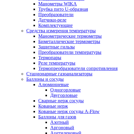
Манометры WIKA
Трубка пито U-образная
Преобразователи
Датчики-реле
Комплектующие
Средства измерения температуры
Манометрические термометры
Биметаллические термометры
Защитные гильзы
Преобразователи температуры
Термопары
Реле температуры
Термопреобразователи сопротивления
Стационарные газоанализаторы
Баллоны и сосуды
Алюминиевые
Одногорловые
Двугорловые
Сварные нерж сосуды
Кованые нерж
Кованые нерж сосуды A-Flow
Баллоны для газов
Азотный
Аргоновый
Ацетиленовый