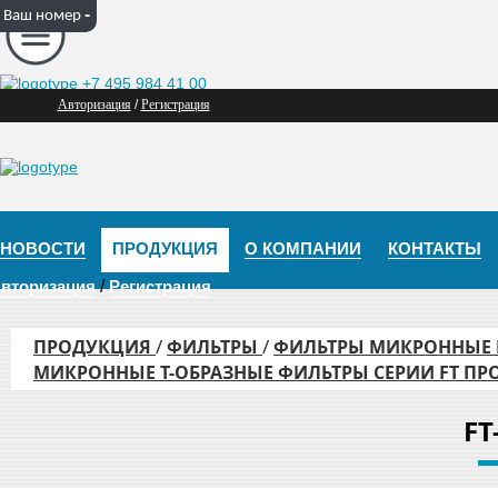
-
Ваш номер
+7 495 984 41 00
Авторизация
/
Регистрация
НОВОСТИ
ПРОДУКЦИЯ
О КОМПАНИИ
КОНТАКТЫ
вторизация
/
Регистрация
/
/
ПРОДУКЦИЯ
ФИЛЬТРЫ
ФИЛЬТРЫ МИКРОННЫЕ
МИКРОННЫЕ Т-ОБРАЗНЫЕ ФИЛЬТРЫ СЕРИИ FT П
FT