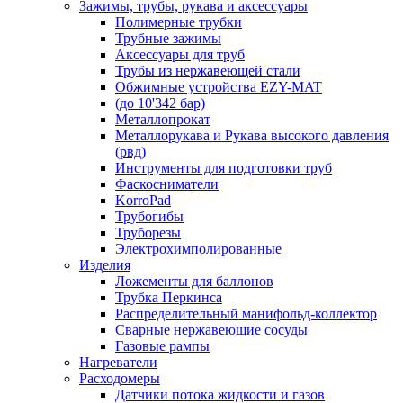
Зажимы, трубы, рукава и аксессуары
Полимерные трубки
Трубные зажимы
Аксессуары для труб
Трубы из нержавеющей стали
Обжимные устройства EZY-MAT
(до 10'342 бар)
Металлопрокат
Металлорукава и Рукава высокого давления
(рвд)
Инструменты для подготовки труб
Фаскосниматели
KorroPad
Трубогибы
Труборезы
Электрохимполированные
Изделия
Ложементы для баллонов
Трубка Перкинса
Распределительный манифольд-коллектор
Сварные нержавеющие сосуды
Газовые рампы
Нагреватели
Расходомеры
Датчики потока жидкости и газов