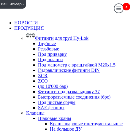
-
Ваш номер
x
x
НОВОСТИ
ПРОДУКЦИЯ
Фитинги для труб Hy-Lok
Трубные
Резьбовые
Под приварку
Под шланги
Под манометр с вращ.гайкой M20x1.5
Гидравлические фитинги DIN
ZCR
ZCO
(до 10'000 бар)
Фитинги под развальцовку 37
Быстроразъемные соединения (брс)
Под чистые среды
SAE фланцы
Клапаны
Шаровые краны
Краны шаровые инструментальные
На большое ДУ