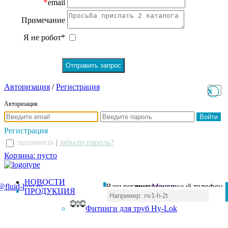
*
email
Примечание
Я не робот*
Авторизация
/
Регистрация
x
x
Авторизация
Регистрация
запомнить
|
забыли пароль?
Корзина: пусто
НОВОСТИ
@fluid-line.ru
Ваш регион:
многоканальный телефон
Москва
ПРОДУКЦИЯ
+7 (495) 984-41-00
Фитинги для труб Hy-Lok