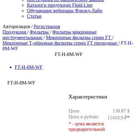
Каталоги продукции Fluid-Line
Обучающие вебинары Флюид-Лайн
Статьи
Авторизация
/
Регистрация
Продукция
/
Фильтры
/
Фильтры микронные
инструментальные
/
Микронные фильтры серии FT
/
Микронные Т-образные фильтры серии FT проходные
/
FT-H-
8M-WF
FT-H-8M-WF
FT-H-8M-WF
FT-H-8M-WF
Характеристики
Цена
138.87 $
Цена в рублях
11410,9 ₽
*
* - цена является
предварительной