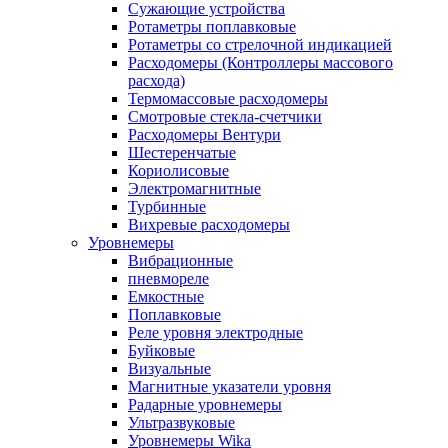
Сужающие устройства
Ротаметры поплавковые
Ротаметры со стрелочной индикацией
Расходомеры (Контроллеры массового
расхода)
Термомассовые расходомеры
Смотровые стекла-счетчики
Расходомеры Вентури
Шестеренчатые
Кориолисовые
Электромагнитные
Турбинные
Вихревые расходомеры
Уровнемеры
Вибрационные
пневмореле
Емкостные
Поплавковые
Реле уровня электродные
Буйковые
Визуальные
Магнитные указатели уровня
Радарные уровнемеры
Ультразвуковые
Уровнемеры Wika