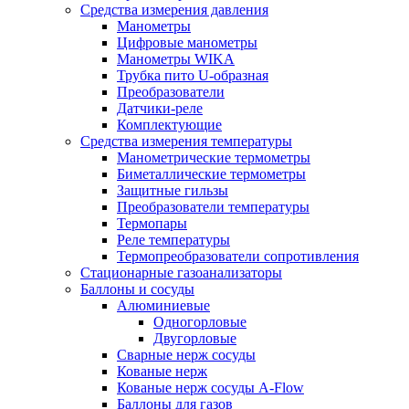
Средства измерения давления
Манометры
Цифровые манометры
Манометры WIKA
Трубка пито U-образная
Преобразователи
Датчики-реле
Комплектующие
Средства измерения температуры
Манометрические термометры
Биметаллические термометры
Защитные гильзы
Преобразователи температуры
Термопары
Реле температуры
Термопреобразователи сопротивления
Стационарные газоанализаторы
Баллоны и сосуды
Алюминиевые
Одногорловые
Двугорловые
Сварные нерж сосуды
Кованые нерж
Кованые нерж сосуды A-Flow
Баллоны для газов