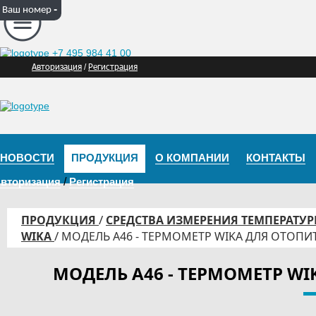
-
Ваш номер
+7 495 984 41 00
Авторизация
Регистрация
/
НОВОСТИ
ПРОДУКЦИЯ
О КОМПАНИИ
КОНТАКТЫ
вторизация
/
Регистрация
/
ПРОДУКЦИЯ
СРЕДСТВА ИЗМЕРЕНИЯ ТЕМПЕРАТУ
/
WIKA
МОДЕЛЬ A46 - ТЕРМОМЕТР WIKA ДЛЯ ОТОП
МОДЕЛЬ A46 - ТЕРМОМЕТР W