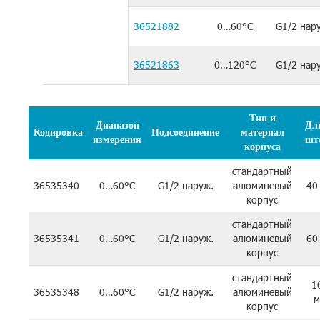
36521882
0…60°C
G1/2 нар
36521863
0…120°C
G1/2 нар
Тип и
Диапазон
Дл
Кодировка
Подсоединение
материал
измерения
шт
корпуса
стандартный
36535340
0…60°C
G1/2 наруж.
алюминевый
40
корпус
стандартный
36535341
0…60°C
G1/2 наруж.
алюминевый
60
корпус
стандартный
1
36535348
0…60°C
G1/2 наруж.
алюминевый
м
корпус