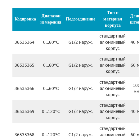
Тип и
Диапазон
Дли
Кодировка
Подсоединение
материал
измерения
што
корпуса
стандартный
36535364
0…60°C
G1/2 наруж.
алюминевый
40 
корпус
стандартный
36535365
0…60°C
G1/2 наруж.
алюминевый
60 
корпус
стандартный
10
36535366
0…60°C
G1/2 наруж.
алюминевый
м
корпус
стандартный
36535369
0…120°C
G1/2 наруж.
алюминевый
40 
корпус
стандартный
36535368
0…120°C
G1/2 наруж.
алюминевый
60 