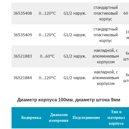
стандартный
36535408
0…120°C
G1/2 наруж.
пластиковый
60
корпус
стандартный
1
36535409
0…120°C
G1/2 наруж.
пластиковый
м
корпус
накладной, с
б
36521883
0…60°C
G1/2 наруж.
алюминиевым
шт
корпусом
накладной, с
б
36521884
0…120°C
G1/2 наруж.
алюминиевым
шт
корпусом
Диаметр корпуса 100мм, диаметр штока 9мм
Тип и
Диапазон
Кодировка
Подсоединение
материал
измерения
корпуса