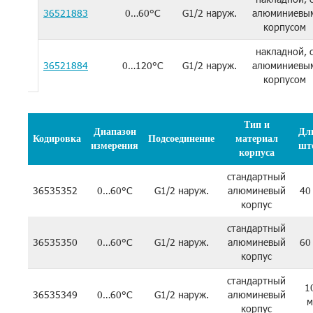
36521883
0…60°C
G1/2 наруж.
алюминиевы
корпусом
накладной, 
36521884
0…120°C
G1/2 наруж.
алюминиевы
корпусом
Тип и
Диапазон
Дл
Кодировка
Подсоединение
материал
измерения
шт
корпуса
стандартный
36535352
0…60°C
G1/2 наруж.
алюминевый
40
корпус
стандартный
36535350
0…60°C
G1/2 наруж.
алюминевый
60
корпус
стандартный
1
36535349
0…60°C
G1/2 наруж.
алюминевый
м
корпус