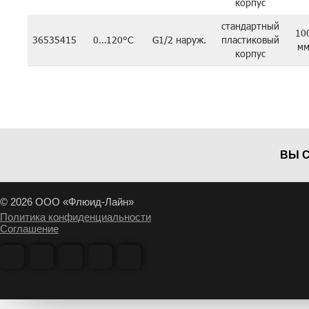
корпус
стандартный
10
36535415
0…120°C
G1/2 наруж.
пластиковый
м
корпус
ВЫ 
© 2026 ООО «Флюид-Лайн»
Политика конфиденциальности
Соглашение
7452919