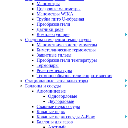
Манометры
Цифровые манометры
Манометры WIKA
Трубка пито U-образная
Преобразователи
Датчики-реле
Комплектующие
Средства измерения температуры
Манометрические термометры
Биметаллические термометры
Защитные гильзы
Преобразователи температуры
Термопары
Реле температуры
Термопреобразователи сопротивления
Стационарные газоанализаторы
Баллоны и сосуды
Алюминиевые
Одногорловые
Двугорловые
Сварные нерж сосуды
Кованые нерж
Кованые нерж сосуды A-Flow
Баллоны для газов
Азотный