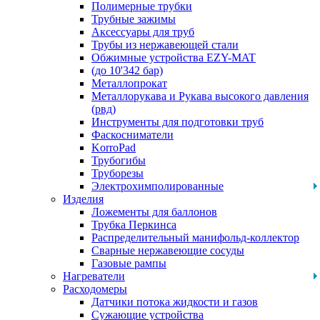
Полимерные трубки
Трубные зажимы
Аксессуары для труб
Трубы из нержавеющей стали
Обжимные устройства EZY-MAT
(до 10'342 бар)
Металлопрокат
Металлорукава и Рукава высокого давления
(рвд)
Инструменты для подготовки труб
Фаскосниматели
KorroPad
Трубогибы
Труборезы
Электрохимполированные
Изделия
Ложементы для баллонов
Трубка Перкинса
Распределительный манифольд-коллектор
Сварные нержавеющие сосуды
Газовые рампы
Нагреватели
Расходомеры
Датчики потока жидкости и газов
Сужающие устройства