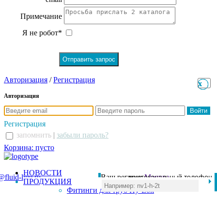
Примечание
Я не робот*
Авторизация
/
Регистрация
x
x
Авторизация
Регистрация
запомнить
|
забыли пароль?
Корзина: пусто
НОВОСТИ
@fluid-line.ru
Ваш регион:
многоканальный телефон
Москва
ПРОДУКЦИЯ
+7 (495) 984-41-00
Фитинги для труб Hy-Lok