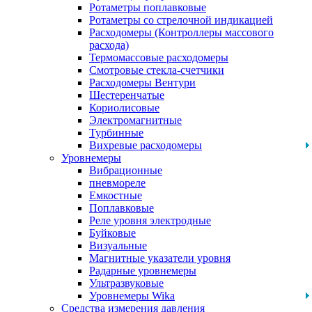
Ротаметры поплавковые
Ротаметры со стрелочной индикацией
Расходомеры (Контроллеры массового
расхода)
Термомассовые расходомеры
Смотровые стекла-счетчики
Расходомеры Вентури
Шестеренчатые
Кориолисовые
Электромагнитные
Турбинные
Вихревые расходомеры
Уровнемеры
Вибрационные
пневмореле
Емкостные
Поплавковые
Реле уровня электродные
Буйковые
Визуальные
Магнитные указатели уровня
Радарные уровнемеры
Ультразвуковые
Уровнемеры Wika
Средства измерения давления