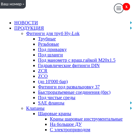
-
Ваш номер
x
x
НОВОСТИ
ПРОДУКЦИЯ
Фитинги для труб Hy-Lok
Трубные
Резьбовые
Под приварку
Под шланги
Под манометр с вращ.гайкой M20x1.5
Гидравлические фитинги DIN
ZCR
ZCO
(до 10'000 бар)
Фитинги под развальцовку 37
Быстроразъемные соединения (брс)
Под чистые среды
SAE фланцы
Клапаны
Шаровые краны
Краны шаровые инструментальные
На большое ДУ
С электроприводом