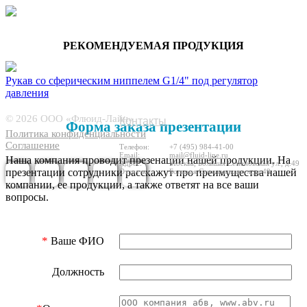
РЕКОМЕНДУЕМАЯ ПРОДУКЦИЯ
Рукав со сферическим ниппелем G1/4" под регулятор
давления
66963
© 2026 ООО «Флюид-Лайн»
Контакты
Форма заказа презентации
Политика конфиденциальности
Соглашение
Телефон:
+7 (495) 984-41-00
Email:
mail@fluid-line.ru
Наша компания проводит презенации нашей продукции. На
Адрес:
Москва,
Большая
Cеменовская ул., д.49
презентации сотрудники расскажут про преимущества нашей
Отгрузка
Большая
Cеменовская ул., д.49
компании, ее продукции, а также ответят на все ваши
вопросы.
*
Ваше ФИО
Должность