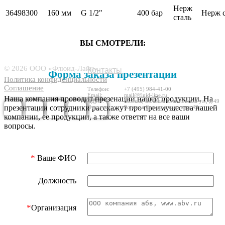
Нерж
36498300
160 мм
G 1/2"
400 бар
Нерж с
сталь
ВЫ СМОТРЕЛИ:
7445170
© 2026 ООО «Флюид-Лайн»
Контакты
Форма заказа презентации
Политика конфиденциальности
Соглашение
Телефон:
+7 (495) 984-41-00
Email:
mail@fluid-line.ru
Наша компания проводит презенации нашей продукции. На
Адрес:
Москва,
Большая
Cеменовская ул., д.49
презентации сотрудники расскажут про преимущества нашей
Отгрузка
Большая
Cеменовская ул., д.49
компании, ее продукции, а также ответят на все ваши
вопросы.
*
Ваше ФИО
Должность
*
Организация