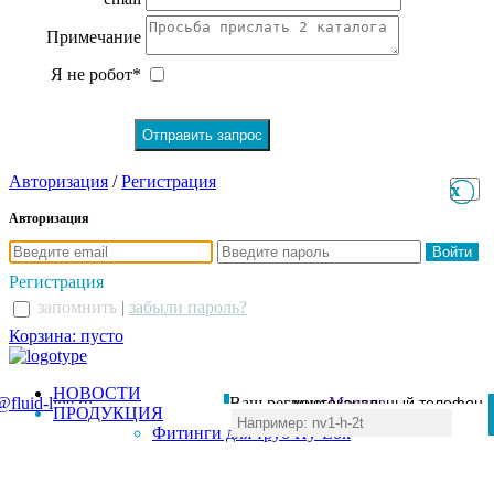
Примечание
Я не робот*
Авторизация
/
Регистрация
x
x
Авторизация
Регистрация
запомнить
|
забыли пароль?
Корзина: пусто
НОВОСТИ
@fluid-line.ru
Ваш регион:
многоканальный телефон
Москва
ПРОДУКЦИЯ
+7 (495) 984-41-00
Фитинги для труб Hy-Lok