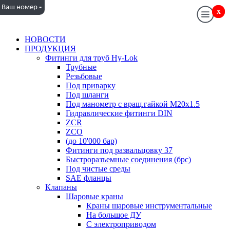
-
Ваш номер
x
x
НОВОСТИ
ПРОДУКЦИЯ
Фитинги для труб Hy-Lok
Трубные
Резьбовые
Под приварку
Под шланги
Под манометр с вращ.гайкой M20x1.5
Гидравлические фитинги DIN
ZCR
ZCO
(до 10'000 бар)
Фитинги под развальцовку 37
Быстроразъемные соединения (брс)
Под чистые среды
SAE фланцы
Клапаны
Шаровые краны
Краны шаровые инструментальные
На большое ДУ
С электроприводом