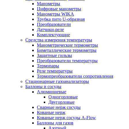
Манометры
Цифровые манометры
Манометры WIKA
Трубка пито U-образная
Преобразователи
Датчики-реле
Комплектующие
Средства измерения температуры
Манометрические термометры
Биметаллические термометры
Защитные гильзы
Преобразователи температуры
Термопары
Реле температуры
Термопреобразователи сопротивления
Стационарные газоанализаторы
Баллоны и сосуды
Алюминиевые
Одногорловые
Двугорловые
Сварные нерж сосуды
Кованые нерж
Кованые нерж сосуды A-Flow
Баллоны для газов
Азотный