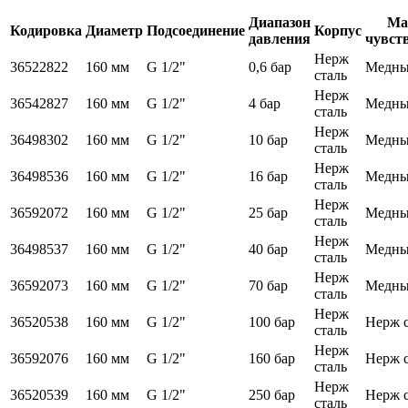
Диапазон
Ма
Кодировка
Диаметр
Подсоединение
Корпус
давления
чувст
Нерж
36522822
160 мм
G 1/2"
0,6 бар
Медны
сталь
Нерж
36542827
160 мм
G 1/2"
4 бар
Медны
сталь
Нерж
36498302
160 мм
G 1/2"
10 бар
Медны
сталь
Нерж
36498536
160 мм
G 1/2"
16 бар
Медны
сталь
Нерж
36592072
160 мм
G 1/2"
25 бар
Медны
сталь
Нерж
36498537
160 мм
G 1/2"
40 бар
Медны
сталь
Нерж
36592073
160 мм
G 1/2"
70 бар
Медны
сталь
Нерж
36520538
160 мм
G 1/2"
100 бар
Нерж с
сталь
Нерж
36592076
160 мм
G 1/2"
160 бар
Нерж с
сталь
Нерж
36520539
160 мм
G 1/2"
250 бар
Нерж с
сталь