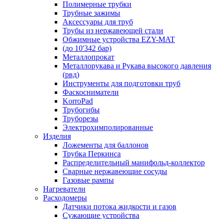
Полимерные трубки
Трубные зажимы
Аксессуары для труб
Трубы из нержавеющей стали
Обжимные устройства EZY-MAT
(до 10'342 бар)
Металлопрокат
Металлорукава и Рукава высокого давления
(рвд)
Инструменты для подготовки труб
Фаскосниматели
KorroPad
Трубогибы
Труборезы
Электрохимполированные
Изделия
Ложементы для баллонов
Трубка Перкинса
Распределительный манифольд-коллектор
Сварные нержавеющие сосуды
Газовые рампы
Нагреватели
Расходомеры
Датчики потока жидкости и газов
Сужающие устройства