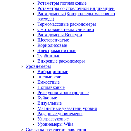
Ротаметры поплавковые
Ротаметры со стрелочной индикацией
Расходомеры (Контроллеры массового
расхода)
Термомассовые расходомеры
Смотровые стекла-счетчики
Расходомеры Вентури
Шестеренчатые
Кориолисовые
Электромагнитные
Турбинные
Вихревые расходомеры
Уровнемеры
Вибрационные
пневмореле
Емкостные
Поплавковые
Реле уровня электродные
Буйковые
Визуальные
Магнитные указатели уровня
Радарные уровнемеры
Ультразвуковые
Уровнемеры Wika
Средства измерения давления