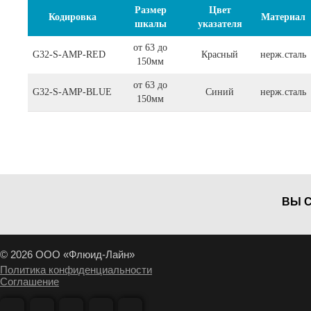
Размер
Цвет
Кодировка
Материал
шкалы
указателя
от 63 до
G32-S-AMP-RED
Красный
нерж.сталь
150мм
от 63 до
G32-S-AMP-BLUE
Синий
нерж.сталь
150мм
ВЫ 
© 2026 ООО «Флюид-Лайн»
Политика конфиденциальности
Соглашение