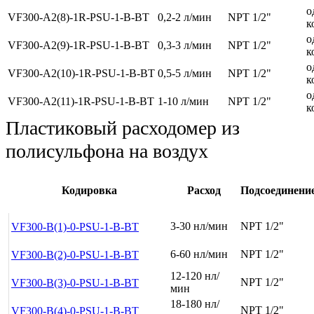
о
VF300-A2(8)-1R-PSU-1-B-BT
0,2-2 л/мин
NPT 1/2"
к
о
VF300-A2(9)-1R-PSU-1-B-BT
0,3-3 л/мин
NPT 1/2"
к
о
VF300-A2(10)-1R-PSU-1-B-BT
0,5-5 л/мин
NPT 1/2"
к
о
VF300-A2(11)-1R-PSU-1-B-BT
1-10 л/мин
NPT 1/2"
к
Пластиковый расходомер из
полисульфона на воздух
Кодировка
Расход
Подсоединени
3-30 нл/мин
NPT 1/2"
VF300-B(1)-0-PSU-1-B-BT
6-60 нл/мин
NPT 1/2"
VF300-B(2)-0-PSU-1-B-BT
12-120 нл/
NPT 1/2"
VF300-B(3)-0-PSU-1-B-BT
мин
18-180 нл/
NPT 1/2"
VF300-B(4)-0-PSU-1-B-BT