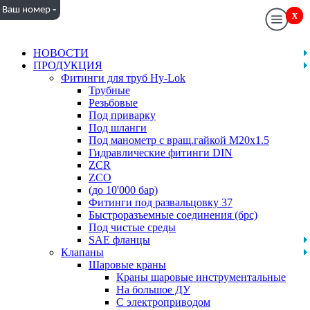
-
Ваш номер
x
x
НОВОСТИ
ПРОДУКЦИЯ
Фитинги для труб Hy-Lok
Трубные
Резьбовые
Под приварку
Под шланги
Под манометр с вращ.гайкой M20x1.5
Гидравлические фитинги DIN
ZCR
ZCO
(до 10'000 бар)
Фитинги под развальцовку 37
Быстроразъемные соединения (брс)
Под чистые среды
SAE фланцы
Клапаны
Шаровые краны
Краны шаровые инструментальные
На большое ДУ
С электроприводом