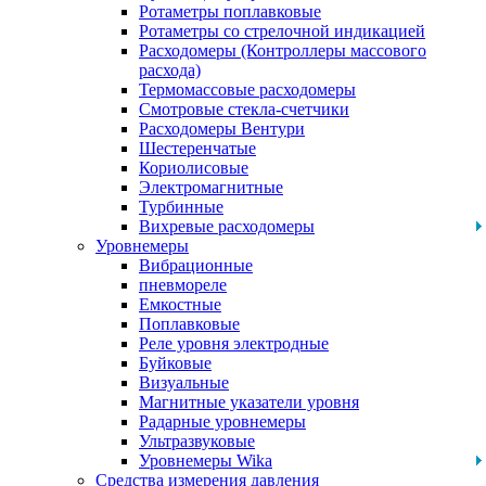
Ротаметры поплавковые
Ротаметры со стрелочной индикацией
Расходомеры (Контроллеры массового
расхода)
Термомассовые расходомеры
Смотровые стекла-счетчики
Расходомеры Вентури
Шестеренчатые
Кориолисовые
Электромагнитные
Турбинные
Вихревые расходомеры
Уровнемеры
Вибрационные
пневмореле
Емкостные
Поплавковые
Реле уровня электродные
Буйковые
Визуальные
Магнитные указатели уровня
Радарные уровнемеры
Ультразвуковые
Уровнемеры Wika
Средства измерения давления