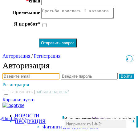
*
email
Примечание
Я не робот*
Авторизация
/
Регистрация
x
x
Авторизация
Регистрация
запомнить
|
забыли пароль?
Корзина: пусто
НОВОСТИ
@fluid-line.ru
Ваш регион:
многоканальный телефон
Москва
ПРОДУКЦИЯ
+7 (495) 984-41-00
Фитинги для труб Hy-Lok