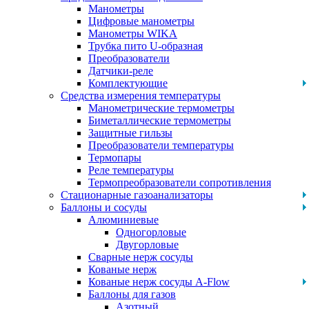
Манометры
Цифровые манометры
Манометры WIKA
Трубка пито U-образная
Преобразователи
Датчики-реле
Комплектующие
Средства измерения температуры
Манометрические термометры
Биметаллические термометры
Защитные гильзы
Преобразователи температуры
Термопары
Реле температуры
Термопреобразователи сопротивления
Стационарные газоанализаторы
Баллоны и сосуды
Алюминиевые
Одногорловые
Двугорловые
Сварные нерж сосуды
Кованые нерж
Кованые нерж сосуды A-Flow
Баллоны для газов
Азотный