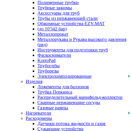
Полимерные трубки
Трубные зажимы
Аксессуары для труб
Трубы из нержавеющей стали
Обжимные устройства EZY-MAT
(до 10'342 бар)
Металлопрокат
Металлорукава и Рукава высокого давления
(рвд)
Инструменты для подготовки труб
Фаскосниматели
KorroPad
Трубогибы
Труборезы
Электрохимполированные
Изделия
Ложементы для баллонов
Трубка Перкинса
Распределительный манифольд-коллектор
Сварные нержавеющие сосуды
Газовые рампы
Нагреватели
Расходомеры
Датчики потока жидкости и газов
Сужающие устройства