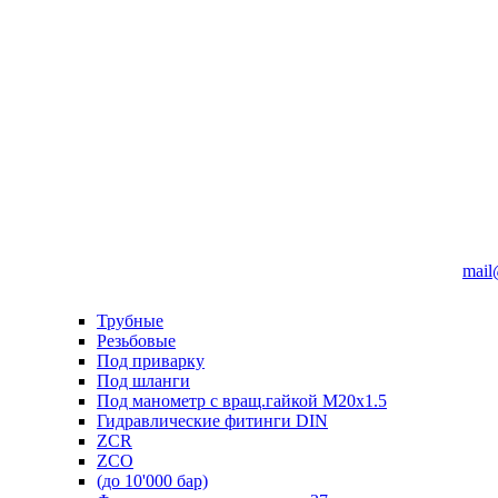
mail
Трубные
Резьбовые
Под приварку
Под шланги
Под манометр с вращ.гайкой M20x1.5
Гидравлические фитинги DIN
ZCR
ZCO
(до 10'000 бар)