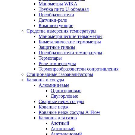
Манометры WIKA
Трубка пито U-образная
Преобразователи
Датчики-реле
Комплектующие
Средства измерения температуры
Манометрические термометры
Биметаллические термометры
Защитные гильзы
Преобразователи температуры
Термопары
Реле температуры
Термопреобразователи сопротивления
Стационарные газоанализаторы
Баллоны и сосуды
Алюминиевые
Одногорловые
Двугорловые
Сварные нерж сосуды
Кованые нерж
Кованые нерж сосуды A-Flow
Баллоны для газов
Азотный
Аргоновый
Ацетиленовый