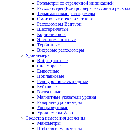
Ротаметры со стрелочной индикацией
Расходомеры (Контроллеры массового расхода
Термомассовые расходомеры
Смотровые стекла-счетчики
Расходомеры Вентури
Шестеренчатые
Кориолисовые
Электромагнитные
Турбинные
Вихревые расходомеры
Уровнемеры
Вибрационные
пневмореле
Емкостные
Поплавковые
Реле уровня электродные
Буйковые
Визуальные
Магнитные указатели уровня
Радарные уровнемеры
Ультразвуковые
Уровнемеры Wika
Средства измерения давления
Манометры
Цифровые манометры