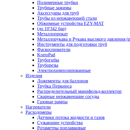
Полимерные трубки
Трубные зажимы
Аксессуары для труб
Трубы из нержавеющей стали
Обжимные устройства EZY-MAT
(до 10'342 бар)
Металлопрокат
Металлорукава и Рукава высокого давления (р
Инструменты для подготовки труб
Фаскосниматели
KorroPad
Трубогибы
Труборезы
Электрохимполированные
Изделия
Ложементы для баллонов
Трубка Перкинса
Распределительный манифольд-коллектор
Сварные нержавеющие сосуды
Газовые рампы
Нагреватели
Расходомеры
Датчики потока жидкости и газов
Сужающие устройства
Ротаметры поплавковые