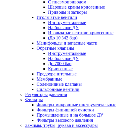
С пневмоприводом
Шаровые краны криогенные
Приводы и затворы
Игольчатые вентили
Инструментальные
На большое ДУ
Игольчатые вентили криогенные
(До 10'342 бар)
Манифольды и запасные части
Обратные клапаны
Инструментальные
На большое ДУ
До 7000 бар
Криогенные
Предохранительные
Мембранные
Соленоидные клапаны
Сильфонные вентили
Регуляторы давления
Фильтры
Фильтры микронные инструментальные
Фильтры финишной очистки
Промышленные и на большое ДУ
Фильтры высокого давления
Зажимы, трубы, рукава и аксессуары