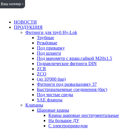
-
Ваш номер
НОВОСТИ
ПРОДУКЦИЯ
Фитинги для труб Hy-Lok
Трубные
Резьбовые
Под приварку
Под шланги
Под манометр с вращ.гайкой M20x1.5
Гидравлические фитинги DIN
ZCR
ZCO
(до 10'000 бар)
Фитинги под развальцовку 37
Быстроразъемные соединения (брс)
Под чистые среды
SAE фланцы
Клапаны
Шаровые краны
Краны шаровые инструментальные
На большое ДУ
С электроприводом