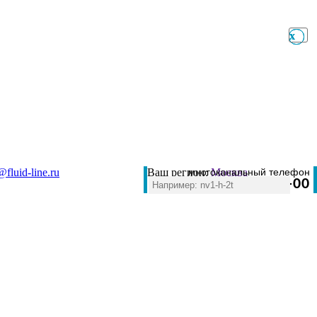
x
x
@fluid-line.ru
Ваш регион:
многоканальный телефон
Москва
+7 (495) 984-41-00