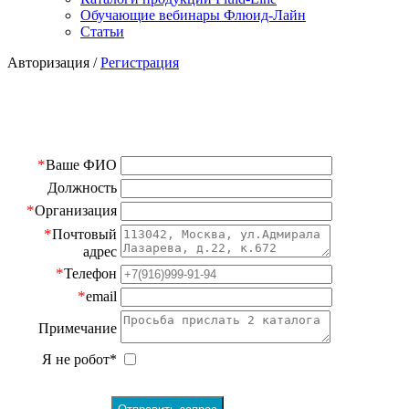
Обучающие вебинары Флюид-Лайн
Статьи
Авторизация
/
Регистрация
*
Ваше ФИО
Должность
*
Организация
*
Почтовый
адрес
*
Телефон
*
email
Примечание
Я не робот*