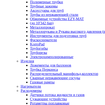
Полимерные трубки
Трубные зажимы
Аксессуары для труб
Трубы из нержавеющей стали
Обжимные устройства EZY-MAT
(до 10'342 бар)
Металлопрокат
Металлорукава и Рукава высокого давления (р
Инструменты для подготовки труб
Фаскосниматели
KorroPad
Трубогибы
Труборезы
Электрохимполированные
Изделия
Ложементы для баллонов
Трубка Перкинса
Распределительный манифольд-коллектор
Сварные нержавеющие сосуды
Газовые рампы
Нагреватели
Расходомеры
Датчики потока жидкости и газов
Сужающие устройства
Ротаметры поплавковые