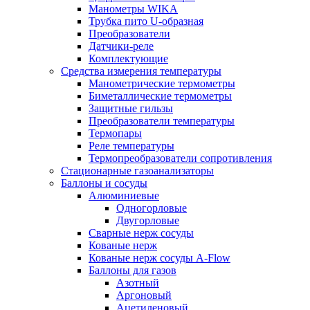
Манометры WIKA
Трубка пито U-образная
Преобразователи
Датчики-реле
Комплектующие
Средства измерения температуры
Манометрические термометры
Биметаллические термометры
Защитные гильзы
Преобразователи температуры
Термопары
Реле температуры
Термопреобразователи сопротивления
Стационарные газоанализаторы
Баллоны и сосуды
Алюминиевые
Одногорловые
Двугорловые
Сварные нерж сосуды
Кованые нерж
Кованые нерж сосуды A-Flow
Баллоны для газов
Азотный
Аргоновый
Ацетиленовый