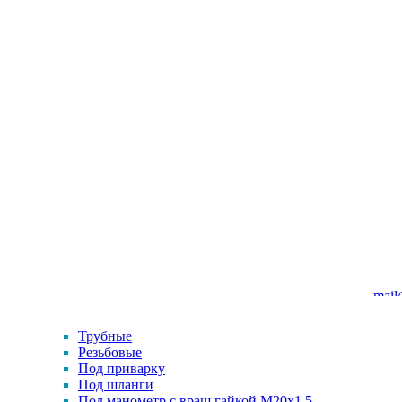
mail
Трубные
Резьбовые
Под приварку
Под шланги
Под манометр с вращ.гайкой M20x1.5