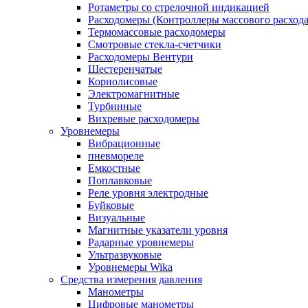
Ротаметры со стрелочной индикацией
Расходомеры (Контроллеры массового расхода
Термомассовые расходомеры
Смотровые стекла-счетчики
Расходомеры Вентури
Шестеренчатые
Кориолисовые
Электромагнитные
Турбинные
Вихревые расходомеры
Уровнемеры
Вибрационные
пневмореле
Емкостные
Поплавковые
Реле уровня электродные
Буйковые
Визуальные
Магнитные указатели уровня
Радарные уровнемеры
Ультразвуковые
Уровнемеры Wika
Средства измерения давления
Манометры
Цифровые манометры