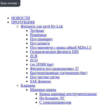
-
Ваш номер
НОВОСТИ
ПРОДУКЦИЯ
Фитинги для труб Hy-Lok
Трубные
Резьбовые
Под приварку
Под шланги
Под манометр с вращ.гайкой M20x1.5
Гидравлические фитинги DIN
ZCR
ZCO
(до 10'000 бар)
Фитинги под развальцовку 37
Быстроразъемные соединения (брс)
Под чистые среды
SAE фланцы
Клапаны
Шаровые краны
Краны шаровые инструментальные
На большое ДУ
С электроприводом