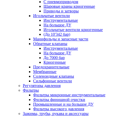
С пневмоприводом
Шаровые краны криогенные
Приводы и затворы
Игольчатые вентили
Инструментальные
На большое ДУ
Игольчатые вентили криогенные
(До 10'342 бар)
Манифольды и запасные части
Обратные клапаны
Инструментальные
На большое ДУ
До 7000 бар
Криогенные
Предохранительные
Мембранные
Соленоидные клапаны
Сильфонные вентили
Регуляторы давления
Фильтры
Фильтры микронные инструментальные
Фильтры финишной очистки
Промышленные и на большое ДУ
Фильтры высокого давления
Зажимы, трубы, рукава и аксессуары