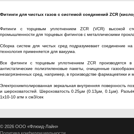
Фитинги для чистых газов с системой соединений ZCR (кислоро
Фитинги с торцевым уплотнением ZCR (VСR) высокой степ
промышленности для торцевых фитингов с металлическими прокла
Сборка систем для чистых сред подразумевает соединение на
технология применяется для вакуума.
Все фитинги с торцевым уплотнением ZCR производятся в 
антистатические полиэтиленовые пакеты, очищенные газообраз
незагрязненных сред, например, в производстве фармацевтики и 
Электрохимполированная зеркальная внутренняя поверхность позв
и шероховатостей. Шероховатость 0.25µм (0.13µм, 0.1µм). Разъ
1х10-10 атм х см3/сек
© 2026 ООО «Флюид-Лайн»
Политика конфиденциальности