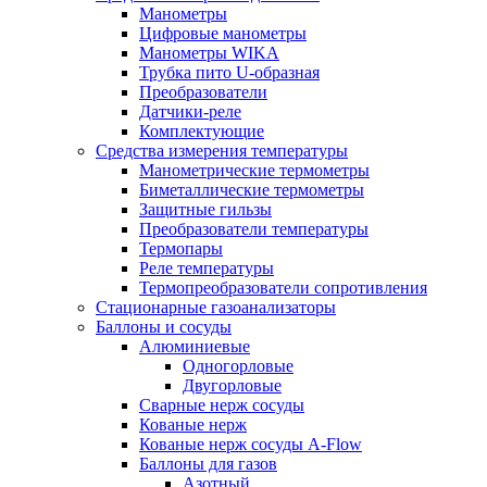
Манометры
Цифровые манометры
Манометры WIKA
Трубка пито U-образная
Преобразователи
Датчики-реле
Комплектующие
Средства измерения температуры
Манометрические термометры
Биметаллические термометры
Защитные гильзы
Преобразователи температуры
Термопары
Реле температуры
Термопреобразователи сопротивления
Стационарные газоанализаторы
Баллоны и сосуды
Алюминиевые
Одногорловые
Двугорловые
Сварные нерж сосуды
Кованые нерж
Кованые нерж сосуды A-Flow
Баллоны для газов
Азотный