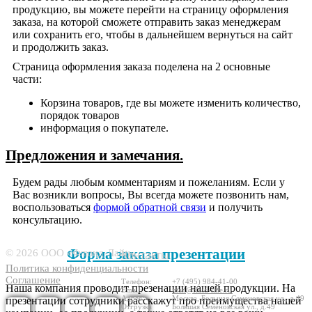
продукцию, вы можете перейти на страницу оформления
заказа, на которой сможете отправить заказ менеджерам
или сохранить его, чтобы в дальнейшем вернуться на сайт
и продолжить заказ.
Страница оформления заказа поделена на 2 основные
части:
Корзина товаров, где вы можете изменить количество,
порядок товаров
информация о покупателе.
Предложения и замечания.
Будем рады любым комментариям и пожеланиям. Если у
Вас возникли вопросы, Вы всегда можете позвонить нам,
воспользоваться
формой обратной связи
и получить
консультацию.
69415
Форма заказа презентации
© 2026 ООО «Флюид-Лайн»
Контакты
Политика конфиденциальности
Соглашение
Телефон:
+7 (495) 984-41-00
Наша компания проводит презенации нашей продукции. На
Email:
mail@fluid-line.ru
Адрес:
Москва,
Большая
Cеменовская ул., д.49
презентации сотрудники расскажут про преимущества нашей
Отгрузка
Большая
Cеменовская ул., д.49