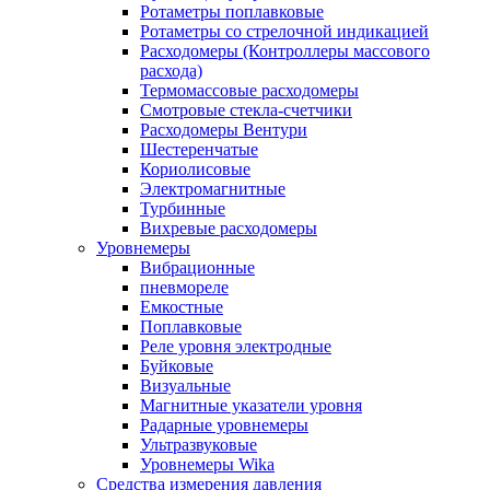
Ротаметры поплавковые
Ротаметры со стрелочной индикацией
Расходомеры (Контроллеры массового
расхода)
Термомассовые расходомеры
Смотровые стекла-счетчики
Расходомеры Вентури
Шестеренчатые
Кориолисовые
Электромагнитные
Турбинные
Вихревые расходомеры
Уровнемеры
Вибрационные
пневмореле
Емкостные
Поплавковые
Реле уровня электродные
Буйковые
Визуальные
Магнитные указатели уровня
Радарные уровнемеры
Ультразвуковые
Уровнемеры Wika
Средства измерения давления