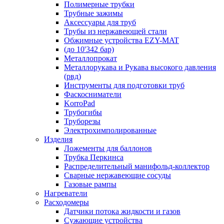
Полимерные трубки
Трубные зажимы
Аксессуары для труб
Трубы из нержавеющей стали
Обжимные устройства EZY-MAT
(до 10'342 бар)
Металлопрокат
Металлорукава и Рукава высокого давления
(рвд)
Инструменты для подготовки труб
Фаскосниматели
KorroPad
Трубогибы
Труборезы
Электрохимполированные
Изделия
Ложементы для баллонов
Трубка Перкинса
Распределительный манифольд-коллектор
Сварные нержавеющие сосуды
Газовые рампы
Нагреватели
Расходомеры
Датчики потока жидкости и газов
Сужающие устройства