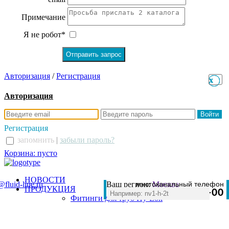
Примечание
Я не робот*
Авторизация
/
Регистрация
x
x
Авторизация
Регистрация
запомнить
|
забыли пароль?
Корзина: пусто
НОВОСТИ
@fluid-line.ru
Ваш регион:
многоканальный телефон
Москва
ПРОДУКЦИЯ
+7 (495) 984-41-00
Фитинги для труб Hy-Lok