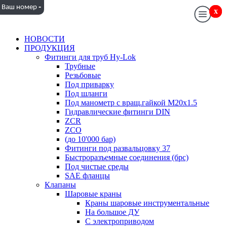
-
Ваш номер
x
x
НОВОСТИ
ПРОДУКЦИЯ
Фитинги для труб Hy-Lok
Трубные
Резьбовые
Под приварку
Под шланги
Под манометр с вращ.гайкой M20x1.5
Гидравлические фитинги DIN
ZCR
ZCO
(до 10'000 бар)
Фитинги под развальцовку 37
Быстроразъемные соединения (брс)
Под чистые среды
SAE фланцы
Клапаны
Шаровые краны
Краны шаровые инструментальные
На большое ДУ
С электроприводом