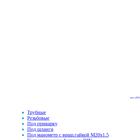
mail
Трубные
Резьбовые
Под приварку
Под шланги
Под манометр с вращ.гайкой M20x1.5