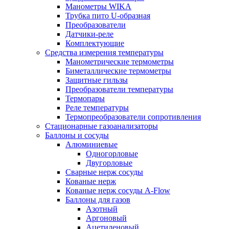
Манометры WIKA
Трубка пито U-образная
Преобразователи
Датчики-реле
Комплектующие
Средства измерения температуры
Манометрические термометры
Биметаллические термометры
Защитные гильзы
Преобразователи температуры
Термопары
Реле температуры
Термопреобразователи сопротивления
Стационарные газоанализаторы
Баллоны и сосуды
Алюминиевые
Одногорловые
Двугорловые
Сварные нерж сосуды
Кованые нерж
Кованые нерж сосуды A-Flow
Баллоны для газов
Азотный
Аргоновый
Ацетиленовый