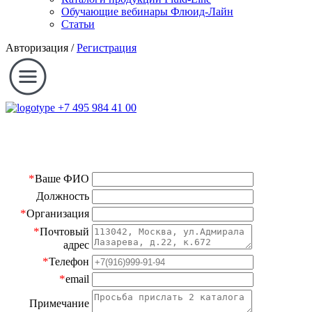
Обучающие вебинары Флюид-Лайн
Статьи
Авторизация
/
Регистрация
+7 495 984 41 00
*
Ваше ФИО
Должность
*
Организация
*
Почтовый
адрес
*
Телефон
*
email
Примечание