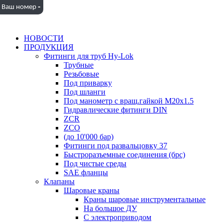
-
Ваш номер
НОВОСТИ
ПРОДУКЦИЯ
Фитинги для труб Hy-Lok
Трубные
Резьбовые
Под приварку
Под шланги
Под манометр с вращ.гайкой M20x1.5
Гидравлические фитинги DIN
ZCR
ZCO
(до 10'000 бар)
Фитинги под развальцовку 37
Быстроразъемные соединения (брс)
Под чистые среды
SAE фланцы
Клапаны
Шаровые краны
Краны шаровые инструментальные
На большое ДУ
С электроприводом