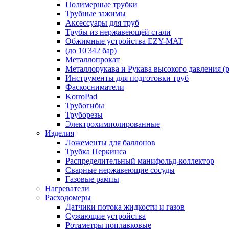
Полимерные трубки
Трубные зажимы
Аксессуары для труб
Трубы из нержавеющей стали
Обжимные устройства EZY-MAT
(до 10'342 бар)
Металлопрокат
Металлорукава и Рукава высокого давления (р
Инструменты для подготовки труб
Фаскосниматели
KorroPad
Трубогибы
Труборезы
Электрохимполированные
Изделия
Ложементы для баллонов
Трубка Перкинса
Распределительный манифольд-коллектор
Сварные нержавеющие сосуды
Газовые рампы
Нагреватели
Расходомеры
Датчики потока жидкости и газов
Сужающие устройства
Ротаметры поплавковые