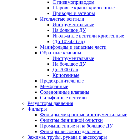
С пневмоприводом
Шаровые краны криогенные
Приводы и затворы
Игольчатые вентили
Инструментальные
На большое ДУ
Игольчатые вентили криогенные
(До 10'342 бар)
Манифольды и запасные части
Обратные клапаны
Инструментальные
На большое ДУ
До 7000 бар
Криогенные
Предохранительные
Мембранные
Соленоидные клапаны
Сильфонные вентили
Регуляторы давления
Фильтры
Фильтры микронные инструментальные
Фильтры финишной очистки
Промышленные и на большое ДУ
Фильтры высокого давления
Зажимы, трубы, рукава и аксессуары