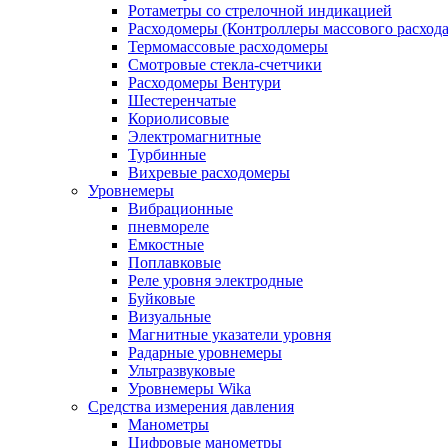
Ротаметры со стрелочной индикацией
Расходомеры (Контроллеры массового расхода
Термомассовые расходомеры
Смотровые стекла-счетчики
Расходомеры Вентури
Шестеренчатые
Кориолисовые
Электромагнитные
Турбинные
Вихревые расходомеры
Уровнемеры
Вибрационные
пневмореле
Емкостные
Поплавковые
Реле уровня электродные
Буйковые
Визуальные
Магнитные указатели уровня
Радарные уровнемеры
Ультразвуковые
Уровнемеры Wika
Средства измерения давления
Манометры
Цифровые манометры