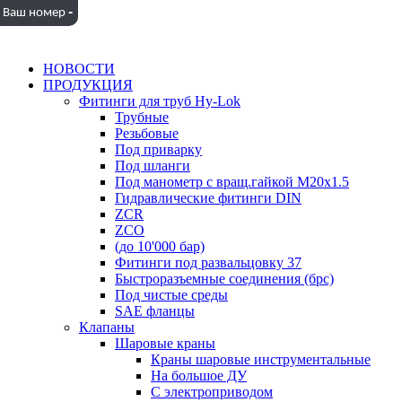
-
Ваш номер
НОВОСТИ
ПРОДУКЦИЯ
Фитинги для труб Hy-Lok
Трубные
Резьбовые
Под приварку
Под шланги
Под манометр с вращ.гайкой M20x1.5
Гидравлические фитинги DIN
ZCR
ZCO
(до 10'000 бар)
Фитинги под развальцовку 37
Быстроразъемные соединения (брс)
Под чистые среды
SAE фланцы
Клапаны
Шаровые краны
Краны шаровые инструментальные
На большое ДУ
С электроприводом