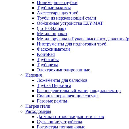
Полимерные трубки
Трубные зажимы
Аксессуары для труб
Трубы из нержавеющей стали
Обжимные устройства EZY-MAT
(до 10'342 бар)
Металлопрокат
Металлорукава и Рукава высокого давления (р
Инструменты для подготовки труб
Фаскосниматели
KorroPad
Трубогибы
Труборезы
Электрохимполированные
Изделия
Ложементы для баллонов
Трубка Перкинса
Распределительный манифольд-коллектор
Сварные нержавеющие сосуды
Газовые рампы
Нагреватели
Расходомеры
Датчики потока жидкости и газов
Сужающие устройства
Ротаметры поплавковые