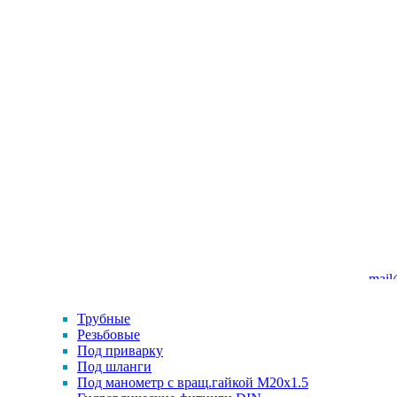
mail
Трубные
Резьбовые
Под приварку
Под шланги
Под манометр с вращ.гайкой M20x1.5