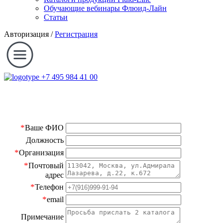
Обучающие вебинары Флюид-Лайн
Статьи
Авторизация
/
Регистрация
+7 495 984 41 00
*
Ваше ФИО
Должность
*
Организация
*
Почтовый
адрес
*
Телефон
*
email
Примечание