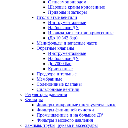
С пневмоприводом
Шаровые краны криогенные
Приводы и затворы
Игольчатые вентили
Инструментальные
На большое ДУ
Игольчатые вентили криогенные
(До 10'342 бар)
Манифольды и запасные части
Обратные клапаны
Инструментальные
На большое ДУ
До 7000 бар
Криогенные
Предохранительные
Мембранные
Соленоидные клапаны
Сильфонные вентили
Регуляторы давления
Фильтры
Фильтры микронные инструментальные
Фильтры финишной очистки
Промышленные и на большое ДУ
Фильтры высокого давления
Зажимы, трубы, рукава и аксессуары