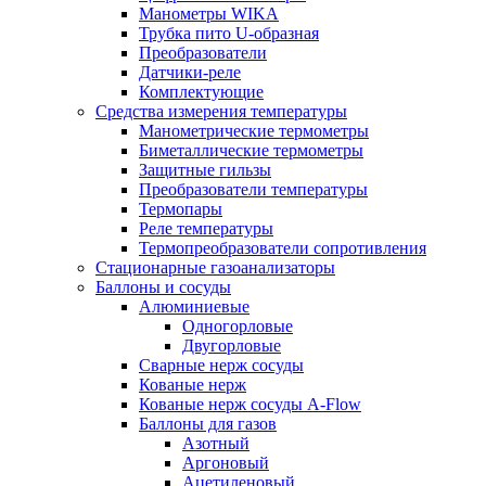
Манометры WIKA
Трубка пито U-образная
Преобразователи
Датчики-реле
Комплектующие
Средства измерения температуры
Манометрические термометры
Биметаллические термометры
Защитные гильзы
Преобразователи температуры
Термопары
Реле температуры
Термопреобразователи сопротивления
Стационарные газоанализаторы
Баллоны и сосуды
Алюминиевые
Одногорловые
Двугорловые
Сварные нерж сосуды
Кованые нерж
Кованые нерж сосуды A-Flow
Баллоны для газов
Азотный
Аргоновый
Ацетиленовый