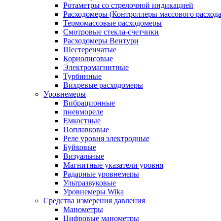
Ротаметры со стрелочной индикацией
Расходомеры (Контроллеры массового расхода
Термомассовые расходомеры
Смотровые стекла-счетчики
Расходомеры Вентури
Шестеренчатые
Кориолисовые
Электромагнитные
Турбинные
Вихревые расходомеры
Уровнемеры
Вибрационные
пневмореле
Емкостные
Поплавковые
Реле уровня электродные
Буйковые
Визуальные
Магнитные указатели уровня
Радарные уровнемеры
Ультразвуковые
Уровнемеры Wika
Средства измерения давления
Манометры
Цифровые манометры