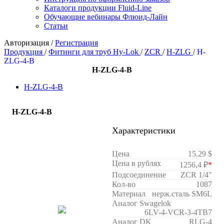
Каталоги продукции Fluid-Line
Обучающие вебинары Флюид-Лайн
Статьи
Авторизация
/
Регистрация
Продукция
/
Фитинги для труб Hy-Lok
/
ZCR
/
H-ZLG
/
H-
ZLG-4-B
H-ZLG-4-B
H-ZLG-4-B
H-ZLG-4-B
Характеристики
Цена
15.29 $
Цена в рублях
1256,4 ₽
*
Подсоединение
ZCR 1/4"
Кол-во
1087
Материал
нерж.сталь SM6L
Аналог Swagelok
6LV-4-VCR-3-4TB7
Аналог DK
RLG-4