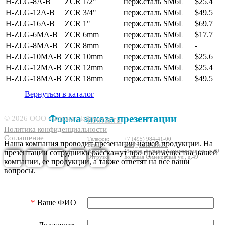
H-ZLG-8A-B
ZCR 1/2"
нерж.сталь SM6L
$25.4
H-ZLG-12A-B
ZCR 3/4"
нерж.сталь SM6L
$49.5
H-ZLG-16A-B
ZCR 1"
нерж.сталь SM6L
$69.7
H-ZLG-6MA-B
ZCR 6mm
нерж.сталь SM6L
$17.7
H-ZLG-8MA-B
ZCR 8mm
нерж.сталь SM6L
-
H-ZLG-10MA-B
ZCR 10mm
нерж.сталь SM6L
$25.6
H-ZLG-12MA-B
ZCR 12mm
нерж.сталь SM6L
$25.4
H-ZLG-18MA-B
ZCR 18mm
нерж.сталь SM6L
$49.5
Вернуться в каталог
6557298
Форма заказа презентации
© 2026 ООО «Флюид-Лайн»
Контакты
Политика конфиденциальности
Соглашение
Телефон:
+7 (495) 984-41-00
Наша компания проводит презенации нашей продукции. На
Email:
mail@fluid-line.ru
Адрес:
Москва,
Большая
Cеменовская ул., д.49
презентации сотрудники расскажут про преимущества нашей
Отгрузка
Большая
Cеменовская ул., д.49
компании, ее продукции, а также ответят на все ваши
вопросы.
*
Ваше ФИО