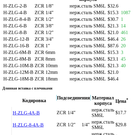
H-ZLG-2-B
ZCR 1/8"
нерж.сталь SM6L
$32.6
H-ZLG-4-B
ZCR 1/4"
нерж.сталь SM6L
$15.3
1087
H-ZLG-8-4-B
ZCR 1/2"
нерж.сталь SM6L
$30.7
1
H-ZLG-6-B
ZCR 3/8"
нерж.сталь SM6L
$21.3
14
H-ZLG-8-B
ZCR 1/2"
нерж.сталь SM6L
$21.0
461
H-ZLG-12-B
ZCR 3/4"
нерж.сталь SM6L
$46.4
26
H-ZLG-16-B
ZCR 1"
нерж.сталь SM6L
$87.6
20
H-ZLG-6M-B
ZCR 6mm
нерж.сталь SM6L
$15.3
3
H-ZLG-8M-B
ZCR 8mm
нерж.сталь SM6L
$23.1
45
H-ZLG-10M-B
ZCR 10mm
нерж.сталь SM6L
$21.3
40
H-ZLG-12M-B
ZCR 12mm
нерж.сталь SM6L
$21.0
H-ZLG-18M-B
ZCR 18mm
нерж.сталь SM6L
$46.4
Длинная вставка с плечиками
Подсоединения
Материал
*
Кодировка
Цена
корпуса
нерж.сталь
ZCR 1/4"
$17.7
H-ZLG-4A-B
SM6L
нерж.сталь
ZCR 1/2"
1/4"
$29.8
H-ZLG-8-4A-B
SM6L
нерж.сталь