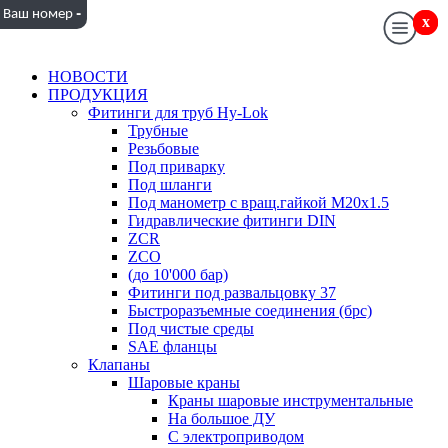
-
Ваш номер
x
x
НОВОСТИ
ПРОДУКЦИЯ
Фитинги для труб Hy-Lok
Трубные
Резьбовые
Под приварку
Под шланги
Под манометр с вращ.гайкой M20x1.5
Гидравлические фитинги DIN
ZCR
ZCO
(до 10'000 бар)
Фитинги под развальцовку 37
Быстроразъемные соединения (брс)
Под чистые среды
SAE фланцы
Клапаны
Шаровые краны
Краны шаровые инструментальные
На большое ДУ
С электроприводом