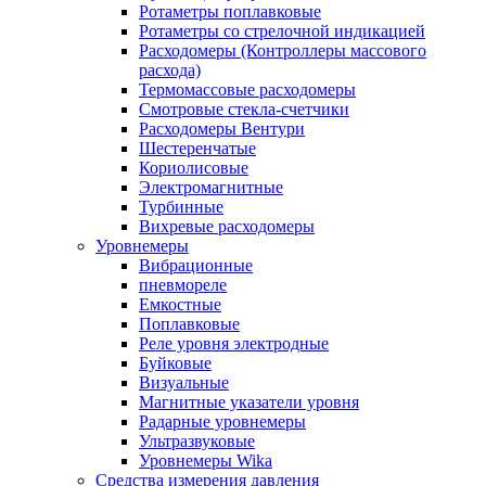
Ротаметры поплавковые
Ротаметры со стрелочной индикацией
Расходомеры (Контроллеры массового
расхода)
Термомассовые расходомеры
Смотровые стекла-счетчики
Расходомеры Вентури
Шестеренчатые
Кориолисовые
Электромагнитные
Турбинные
Вихревые расходомеры
Уровнемеры
Вибрационные
пневмореле
Емкостные
Поплавковые
Реле уровня электродные
Буйковые
Визуальные
Магнитные указатели уровня
Радарные уровнемеры
Ультразвуковые
Уровнемеры Wika
Средства измерения давления