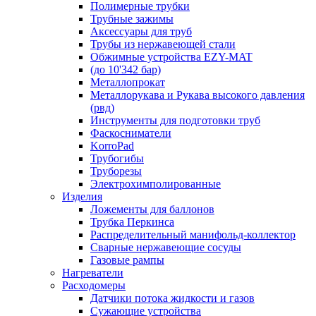
Полимерные трубки
Трубные зажимы
Аксессуары для труб
Трубы из нержавеющей стали
Обжимные устройства EZY-MAT
(до 10'342 бар)
Металлопрокат
Металлорукава и Рукава высокого давления
(рвд)
Инструменты для подготовки труб
Фаскосниматели
KorroPad
Трубогибы
Труборезы
Электрохимполированные
Изделия
Ложементы для баллонов
Трубка Перкинса
Распределительный манифольд-коллектор
Сварные нержавеющие сосуды
Газовые рампы
Нагреватели
Расходомеры
Датчики потока жидкости и газов
Сужающие устройства