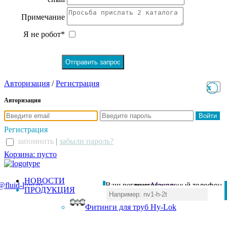
Примечание
Я не робот*
Авторизация
/
Регистрация
x
x
Авторизация
Регистрация
запомнить
|
забыли пароль?
Корзина: пусто
НОВОСТИ
@fluid-line.ru
Ваш регион:
многоканальный телефон
Москва
ПРОДУКЦИЯ
+7 (495) 984-41-00
Фитинги для труб Hy-Lok