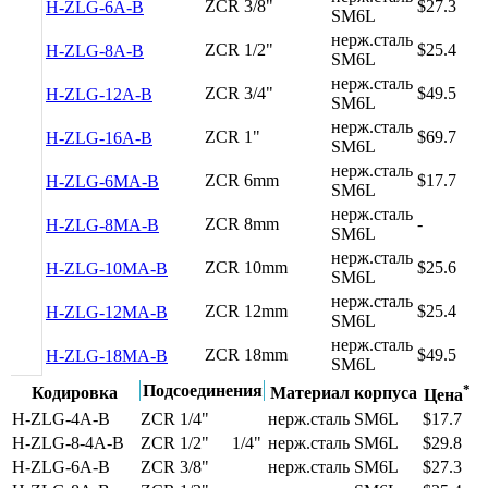
ZCR 3/8"
$27.3
H-ZLG-6A-B
SM6L
нерж.сталь
ZCR 1/2"
$25.4
H-ZLG-8A-B
SM6L
нерж.сталь
ZCR 3/4"
$49.5
H-ZLG-12A-B
SM6L
нерж.сталь
ZCR 1"
$69.7
H-ZLG-16A-B
SM6L
нерж.сталь
ZCR 6mm
$17.7
H-ZLG-6MA-B
SM6L
нерж.сталь
ZCR 8mm
-
H-ZLG-8MA-B
SM6L
нерж.сталь
ZCR 10mm
$25.6
H-ZLG-10MA-B
SM6L
нерж.сталь
ZCR 12mm
$25.4
H-ZLG-12MA-B
SM6L
нерж.сталь
ZCR 18mm
$49.5
H-ZLG-18MA-B
SM6L
Подсоединения
*
Кодировка
Материал корпуса
Цена
H-ZLG-4A-B
ZCR 1/4"
нерж.сталь SM6L
$17.7
H-ZLG-8-4A-B
ZCR 1/2"
1/4"
нерж.сталь SM6L
$29.8
H-ZLG-6A-B
ZCR 3/8"
нерж.сталь SM6L
$27.3