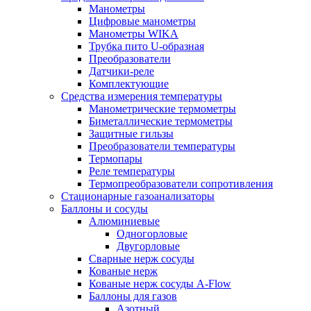
Манометры
Цифровые манометры
Манометры WIKA
Трубка пито U-образная
Преобразователи
Датчики-реле
Комплектующие
Средства измерения температуры
Манометрические термометры
Биметаллические термометры
Защитные гильзы
Преобразователи температуры
Термопары
Реле температуры
Термопреобразователи сопротивления
Стационарные газоанализаторы
Баллоны и сосуды
Алюминиевые
Одногорловые
Двугорловые
Сварные нерж сосуды
Кованые нерж
Кованые нерж сосуды A-Flow
Баллоны для газов
Азотный