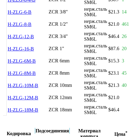
SM6L
нерж.сталь
ZCR 3/8"
$21.3
14
H-ZLG-6-B
SM6L
нерж.сталь
ZCR 1/2"
$21.0
461
H-ZLG-8-B
SM6L
нерж.сталь
ZCR 3/4"
$46.4
26
H-ZLG-12-B
SM6L
нерж.сталь
ZCR 1"
$87.6
20
H-ZLG-16-B
SM6L
нерж.сталь
ZCR 6mm
$15.3
3
H-ZLG-6M-B
SM6L
нерж.сталь
ZCR 8mm
$23.1
45
H-ZLG-8M-B
SM6L
нерж.сталь
ZCR 10mm
$21.3
40
H-ZLG-10M-B
SM6L
нерж.сталь
ZCR 12mm
$21.0
H-ZLG-12M-B
SM6L
нерж.сталь
ZCR 18mm
$46.4
H-ZLG-18M-B
SM6L
Подсоединения
Материал
*
Кодировка
Цена
корпуса