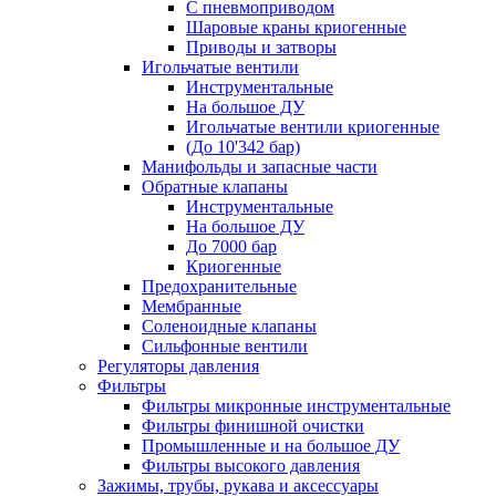
С пневмоприводом
Шаровые краны криогенные
Приводы и затворы
Игольчатые вентили
Инструментальные
На большое ДУ
Игольчатые вентили криогенные
(До 10'342 бар)
Манифольды и запасные части
Обратные клапаны
Инструментальные
На большое ДУ
До 7000 бар
Криогенные
Предохранительные
Мембранные
Соленоидные клапаны
Сильфонные вентили
Регуляторы давления
Фильтры
Фильтры микронные инструментальные
Фильтры финишной очистки
Промышленные и на большое ДУ
Фильтры высокого давления
Зажимы, трубы, рукава и аксессуары