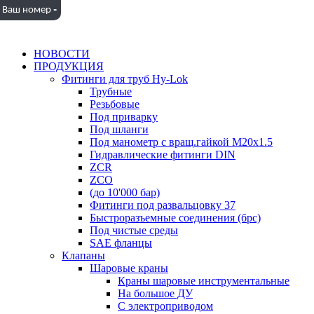
-
Ваш номер
НОВОСТИ
ПРОДУКЦИЯ
Фитинги для труб Hy-Lok
Трубные
Резьбовые
Под приварку
Под шланги
Под манометр с вращ.гайкой M20x1.5
Гидравлические фитинги DIN
ZCR
ZCO
(до 10'000 бар)
Фитинги под развальцовку 37
Быстроразъемные соединения (брс)
Под чистые среды
SAE фланцы
Клапаны
Шаровые краны
Краны шаровые инструментальные
На большое ДУ
С электроприводом