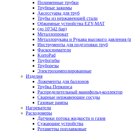
Полимерные трубки
Трубные зажимы
Аксессуары для труб
Трубы из нержавеющей стали
Обжимные устройства EZY-MAT
(до 10'342 бар)
Металлопрокат
Металлорукава и Рукава высокого давления (р
Инструменты для подготовки труб
Фаскосниматели
KorroPad
Трубогибы
Труборезы
Электрохимполированные
Изделия
Ложементы для баллонов
Трубка Перкинса
Распределительный манифольд-коллектор
Сварные нержавеющие сосуды
Газовые рампы
Нагреватели
Расходомеры
Датчики потока жидкости и газов
Сужающие устройства
Ротаметры поплавковые