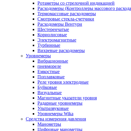
Ротаметры со стрелочной индикацией
Расходомеры (Контроллеры массового расхода
Термомассовые расходомеры
Смотровые стекла-счетчики
Расходомеры Вентури
Шестеренчатые
Кориолисовые
Электромагнитные
Турбинные
Вихревые расходомеры
Уровнемеры
Вибрационные
пневмореле
Емкостные
Поплавковые
Реле уровня электродные
Буйковые
Визуальные
Магнитные указатели уровня
Радарные уровнемеры
Ультразвуковые
Уровнемеры Wika
Средства измерения давления
Манометры
Цифровые манометры