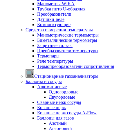
Манометры WIKA
Трубка пито U-образная
Преобразователи
Датчики-реле
Комплектующие
Средства измерения температуры
Манометрические термометры
Биметаллические термометры
Защитные гильзы
Преобразователи температуры
Термопары
Реле температуры
Термопреобразователи сопротивления
Стационарные газоанализаторы
Баллоны и сосуды
Алюминиевые
Одногорловые
Двугорловые
Сварные нерж сосуды
Кованые нерж
Кованые нерж сосуды A-Flow
Баллоны для газов
Азотный
Аргоновый