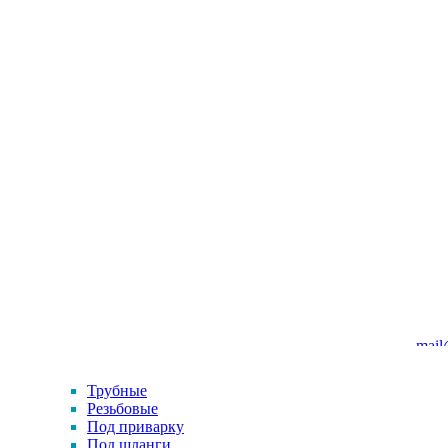
mail
Трубные
Резьбовые
Под приварку
Под шланги