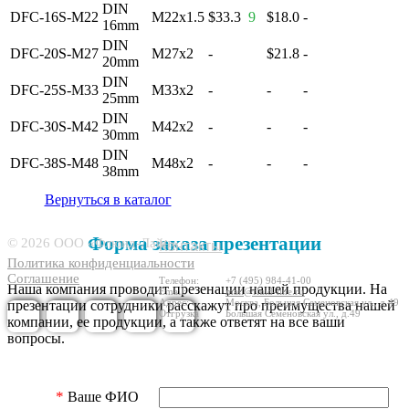
DIN
DFC-16S-M22
M22x1.5
$33.3
9
$18.0
-
16mm
DIN
DFC-20S-M27
M27x2
-
$21.8
-
20mm
DIN
DFC-25S-M33
M33x2
-
-
-
25mm
DIN
DFC-30S-M42
M42x2
-
-
-
30mm
DIN
DFC-38S-M48
M48x2
-
-
-
38mm
Вернуться в каталог
6570807
Форма заказа презентации
© 2026 ООО «Флюид-Лайн»
Контакты
Политика конфиденциальности
Соглашение
Телефон:
+7 (495) 984-41-00
Наша компания проводит презенации нашей продукции. На
Email:
mail@fluid-line.ru
Адрес:
Москва,
Большая
Cеменовская ул., д.49
презентации сотрудники расскажут про преимущества нашей
Отгрузка
Большая
Cеменовская ул., д.49
компании, ее продукции, а также ответят на все ваши
вопросы.
*
Ваше ФИО