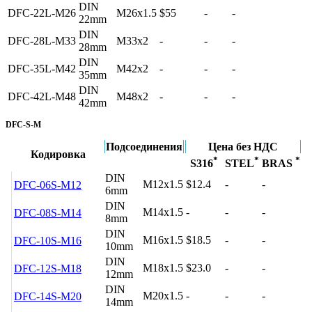
DIN
DFC-22L-M26
M26x1.5
$55
-
-
22mm
DIN
DFC-28L-M33
M33x2
-
-
-
28mm
DIN
DFC-35L-M42
M42x2
-
-
-
35mm
DIN
DFC-42L-M48
M48x2
-
-
-
42mm
DFC-S-M
Подсоединения
Цена без НДС
Кодировка
*
*
*
S316
STEL
BRAS
DIN
M12x1.5
$12.4
-
-
DFC-06S-M12
6mm
DIN
M14x1.5
-
-
-
DFC-08S-M14
8mm
DIN
M16x1.5
$18.5
-
-
DFC-10S-M16
10mm
DIN
M18x1.5
$23.0
-
-
DFC-12S-M18
12mm
DIN
M20x1.5
-
-
-
DFC-14S-M20
14mm