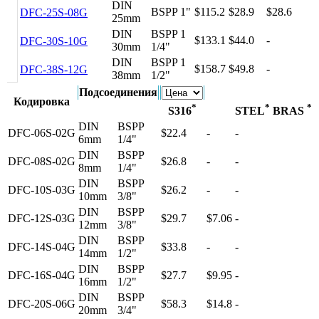
DIN
BSPP 1"
$115.2
$28.9
$28.6
DFC-25S-08G
25mm
DIN
BSPP 1
$133.1
$44.0
-
DFC-30S-10G
30mm
1/4"
DIN
BSPP 1
$158.7
$49.8
-
DFC-38S-12G
38mm
1/2"
Подсоединения
Кодировка
*
*
*
S316
STEL
BRAS
DIN
BSPP
DFC-06S-02G
$22.4
-
-
6mm
1/4"
DIN
BSPP
DFC-08S-02G
$26.8
-
-
8mm
1/4"
DIN
BSPP
DFC-10S-03G
$26.2
-
-
10mm
3/8"
DIN
BSPP
DFC-12S-03G
$29.7
$7.06
-
12mm
3/8"
DIN
BSPP
DFC-14S-04G
$33.8
-
-
14mm
1/2"
DIN
BSPP
DFC-16S-04G
$27.7
$9.95
-
16mm
1/2"
DIN
BSPP
DFC-20S-06G
$58.3
$14.8
-
20mm
3/4"