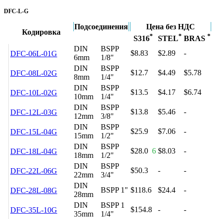
DFC-L-G
Подсоединения
Цена без НДС
Кодировка
*
*
*
S316
STEL
BRAS
DIN
BSPP
$8.83
$2.89
-
DFC-06L-01G
6mm
1/8"
DIN
BSPP
$12.7
$4.49
$5.78
DFC-08L-02G
8mm
1/4"
DIN
BSPP
$13.5
$4.17
$6.74
DFC-10L-02G
10mm
1/4"
DIN
BSPP
$13.8
$5.46
-
DFC-12L-03G
12mm
3/8"
DIN
BSPP
$25.9
$7.06
-
DFC-15L-04G
15mm
1/2"
DIN
BSPP
$28.0
6
$8.03
-
DFC-18L-04G
18mm
1/2"
DIN
BSPP
$50.3
-
-
DFC-22L-06G
22mm
3/4"
DIN
BSPP 1"
$118.6
$24.4
-
DFC-28L-08G
28mm
DIN
BSPP 1
$154.8
-
-
DFC-35L-10G
35mm
1/4"