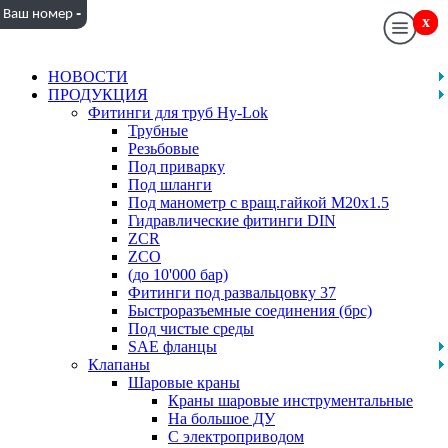
-
Ваш номер
x
x
НОВОСТИ
ПРОДУКЦИЯ
Фитинги для труб Hy-Lok
Трубные
Резьбовые
Под приварку
Под шланги
Под манометр с вращ.гайкой M20x1.5
Гидравлические фитинги DIN
ZCR
ZCO
(до 10'000 бар)
Фитинги под развальцовку 37
Быстроразъемные соединения (брс)
Под чистые среды
SAE фланцы
Клапаны
Шаровые краны
Краны шаровые инструментальные
На большое ДУ
С электроприводом