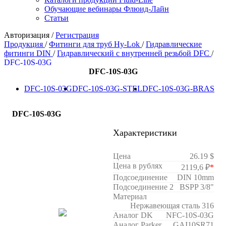
Обучающие вебинары Флюид-Лайн
Статьи
Авторизация
/
Регистрация
Продукция
/
Фитинги для труб Hy-Lok
/
Гидравлические
фитинги DIN
/
Гидравлический с внутренней резьбой DFC
/
DFC-10S-03G
DFC-10S-03G
DFC-10S-03G
DFC-10S-03G-STEL
DFC-10S-03G-BRAS
DFC-10S-03G
Характеристики
Цена
26.19 $
Цена в рублях
2119,6 ₽
*
Подсоединение
DIN 10mm
Подсоединение 2
BSPP 3/8"
Материал
Нержавеющая сталь 316
Аналог DK
NFC-10S-03G
Аналог Parker
GAI10SR71