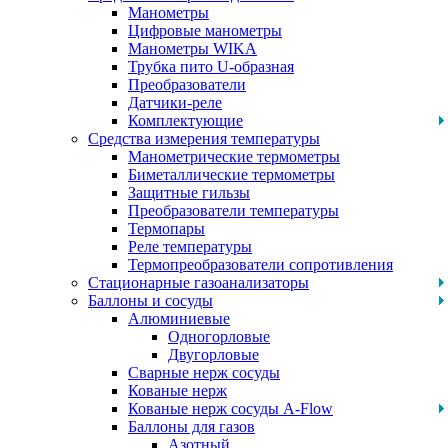
Манометры
Цифровые манометры
Манометры WIKA
Трубка пито U-образная
Преобразователи
Датчики-реле
Комплектующие
Средства измерения температуры
Манометрические термометры
Биметаллические термометры
Защитные гильзы
Преобразователи температуры
Термопары
Реле температуры
Термопреобразователи сопротивления
Стационарные газоанализаторы
Баллоны и сосуды
Алюминиевые
Одногорловые
Двугорловые
Сварные нерж сосуды
Кованые нерж
Кованые нерж сосуды A-Flow
Баллоны для газов
Азотный