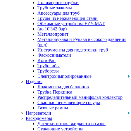
Полимерные трубки
Трубные зажимы
Аксессуары для труб
Трубы из нержавеющей стали
Обжимные устройства EZY-MAT
(до 10'342 бар)
Металлопрокат
Металлорукава и Рукава высокого давления
(рвд)
Инструменты для подготовки труб
Фаскосниматели
KorroPad
Трубогибы
Труборезы
Электрохимполированные
Изделия
Ложементы для баллонов
Трубка Перкинса
Распределительный манифольд-коллектор
Сварные нержавеющие сосуды
Газовые рампы
Нагреватели
Расходомеры
Датчики потока жидкости и газов
Сужающие устройства