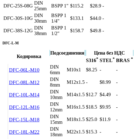
DIN
DFC-25S-08G
BSPP 1"
$115.2
$28.9
-
25mm
DIN
BSPP 1
DFC-30S-10G
$133.1
$44.0
-
30mm
1/4"
DIN
BSPP 1
DFC-38S-12G
$158.7
$49.8
-
38mm
1/2"
DFC-L-M
Подсоединения
Цена без НДС
Кодировка
*
*
*
S316
STEL
BRAS
DIN
M10x1
$8.25
-
-
DFC-06L-M10
6mm
DIN
M12x1.5
-
$8.99
-
DFC-08L-M12
8mm
DIN
M14x1.5
$12.7
$4.49
-
DFC-10L-M14
10mm
DIN
M16x1.5
$18.5
$9.95
-
DFC-12L-M16
12mm
DIN
M18x1.5
$25.0
$11.9
-
DFC-15L-M18
15mm
DIN
M22x1.5
$15.3
-
-
DFC-18L-M22
18mm