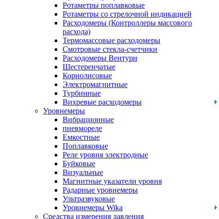
Ротаметры поплавковые
Ротаметры со стрелочной индикацией
Расходомеры (Контроллеры массового
расхода)
Термомассовые расходомеры
Смотровые стекла-счетчики
Расходомеры Вентури
Шестеренчатые
Кориолисовые
Электромагнитные
Турбинные
Вихревые расходомеры
Уровнемеры
Вибрационные
пневмореле
Емкостные
Поплавковые
Реле уровня электродные
Буйковые
Визуальные
Магнитные указатели уровня
Радарные уровнемеры
Ультразвуковые
Уровнемеры Wika
Средства измерения давления