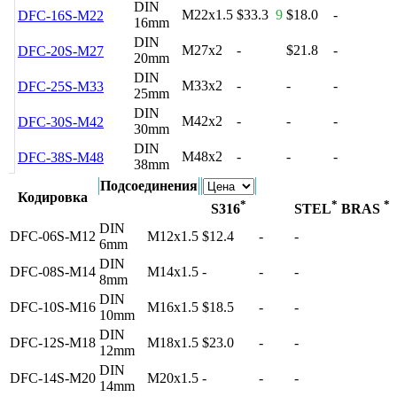
DIN
M22x1.5
$33.3
9
$18.0
-
DFC-16S-M22
16mm
DIN
M27x2
-
$21.8
-
DFC-20S-M27
20mm
DIN
M33x2
-
-
-
DFC-25S-M33
25mm
DIN
M42x2
-
-
-
DFC-30S-M42
30mm
DIN
M48x2
-
-
-
DFC-38S-M48
38mm
Подсоединения
Кодировка
*
*
*
S316
STEL
BRAS
DIN
DFC-06S-M12
M12x1.5
$12.4
-
-
6mm
DIN
DFC-08S-M14
M14x1.5
-
-
-
8mm
DIN
DFC-10S-M16
M16x1.5
$18.5
-
-
10mm
DIN
DFC-12S-M18
M18x1.5
$23.0
-
-
12mm
DIN
DFC-14S-M20
M20x1.5
-
-
-
14mm