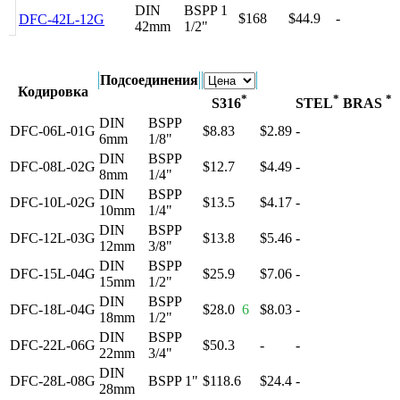
DIN
BSPP 1
$168
$44.9
-
DFC-42L-12G
42mm
1/2"
Подсоединения
Кодировка
*
*
*
S316
STEL
BRAS
DIN
BSPP
DFC-06L-01G
$8.83
$2.89
-
6mm
1/8"
DIN
BSPP
DFC-08L-02G
$12.7
$4.49
-
8mm
1/4"
DIN
BSPP
DFC-10L-02G
$13.5
$4.17
-
10mm
1/4"
DIN
BSPP
DFC-12L-03G
$13.8
$5.46
-
12mm
3/8"
DIN
BSPP
DFC-15L-04G
$25.9
$7.06
-
15mm
1/2"
DIN
BSPP
DFC-18L-04G
$28.0
6
$8.03
-
18mm
1/2"
DIN
BSPP
DFC-22L-06G
$50.3
-
-
22mm
3/4"
DIN
DFC-28L-08G
BSPP 1"
$118.6
$24.4
-
28mm