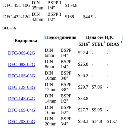
DIN
BSPP 1
DFC-35L-10G
$154.8
-
-
35mm
1/4"
DIN
BSPP 1
DFC-42L-12G
$168
$44.9
-
42mm
1/2"
DFC-S-G
Подсоединения
Цена без НДС
Кодировка
*
*
*
S316
STEL
BRAS
DIN
BSPP
$22.4
-
-
DFC-06S-02G
6mm
1/4"
DIN
BSPP
$26.8
-
-
DFC-08S-02G
8mm
1/4"
DIN
BSPP
$26.2
-
-
DFC-10S-03G
10mm
3/8"
DIN
BSPP
$29.7
$7.06
-
DFC-12S-03G
12mm
3/8"
DIN
BSPP
$33.8
-
-
DFC-14S-04G
14mm
1/2"
DIN
BSPP
$27.7
$9.95
-
DFC-16S-04G
16mm
1/2"
DIN
BSPP
$58.3
$14.8
$15.7
DFC-20S-06G
20mm
3/4"