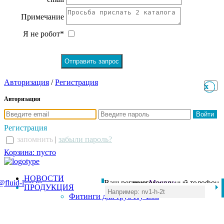
Примечание
Я не робот*
Авторизация
/
Регистрация
x
x
Авторизация
Регистрация
запомнить
|
забыли пароль?
Корзина: пусто
НОВОСТИ
@fluid-line.ru
Ваш регион:
многоканальный телефон
Москва
ПРОДУКЦИЯ
+7 (495) 984-41-00
Фитинги для труб Hy-Lok