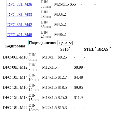
DIN
M26x1.5
$55
-
-
DFC-22L-M26
22mm
DIN
M33x2
-
-
-
DFC-28L-M33
28mm
DIN
M42x2
-
-
-
DFC-35L-M42
35mm
DIN
M48x2
-
-
-
DFC-42L-M48
42mm
Подсоединения
Кодировка
*
*
*
S316
STEL
BRAS
DIN
DFC-06L-M10
M10x1
$8.25
-
-
6mm
DIN
DFC-08L-M12
M12x1.5
-
$8.99
-
8mm
DIN
DFC-10L-M14
M14x1.5
$12.7
$4.49
-
10mm
DIN
DFC-12L-M16
M16x1.5
$18.5
$9.95
-
12mm
DIN
DFC-15L-M18
M18x1.5
$25.0
$11.9
-
15mm
DIN
DFC-18L-M22
M22x1.5
$15.3
-
-
18mm