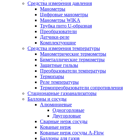
Средства измерения давления
Манометры
Цифровые манометры
Манометры WIKA
Трубка пито U-образная
Преобразователи
Датчики-реле
Комплектующие
Средства измерения температуры
Манометрические термометры
Биметаллические термометры
Защитные гильзы
Преобразователи температуры
Термопары
Реле температуры
Термопреобразователи сопротивления
Стационарные газоанализаторы
Баллоны и сосуды
Алюминиевые
Одногорловые
Двугорловые
Сварные нерж сосуды
Кованые нерж
Кованые нерж сосуды A-Flow
Баллоны для газов