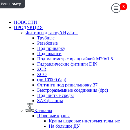
-
Ваш номер
x
x
НОВОСТИ
ПРОДУКЦИЯ
Фитинги для труб Hy-Lok
Трубные
Резьбовые
Под приварку
Под шланги
Под манометр с вращ.гайкой M20x1.5
Гидравлические фитинги DIN
ZCR
ZCO
(до 10'000 бар)
Фитинги под развальцовку 37
Быстроразъемные соединения (брс)
Под чистые среды
SAE фланцы
Клапаны
Шаровые краны
Краны шаровые инструментальные
На большое ДУ