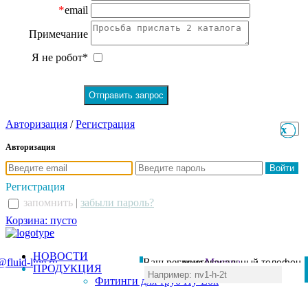
*
email
Примечание
Я не робот*
Авторизация
/
Регистрация
x
x
Авторизация
Регистрация
запомнить
|
забыли пароль?
Корзина: пусто
НОВОСТИ
@fluid-line.ru
Ваш регион:
многоканальный телефон
Москва
ПРОДУКЦИЯ
+7 (495) 984-41-00
Фитинги для труб Hy-Lok