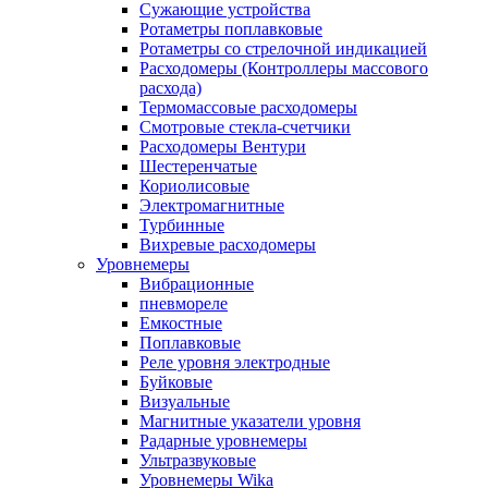
Сужающие устройства
Ротаметры поплавковые
Ротаметры со стрелочной индикацией
Расходомеры (Контроллеры массового
расхода)
Термомассовые расходомеры
Смотровые стекла-счетчики
Расходомеры Вентури
Шестеренчатые
Кориолисовые
Электромагнитные
Турбинные
Вихревые расходомеры
Уровнемеры
Вибрационные
пневмореле
Емкостные
Поплавковые
Реле уровня электродные
Буйковые
Визуальные
Магнитные указатели уровня
Радарные уровнемеры
Ультразвуковые
Уровнемеры Wika