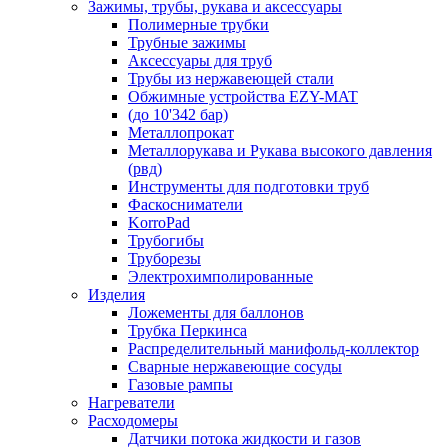
Зажимы, трубы, рукава и аксессуары
Полимерные трубки
Трубные зажимы
Аксессуары для труб
Трубы из нержавеющей стали
Обжимные устройства EZY-MAT
(до 10'342 бар)
Металлопрокат
Металлорукава и Рукава высокого давления
(рвд)
Инструменты для подготовки труб
Фаскосниматели
KorroPad
Трубогибы
Труборезы
Электрохимполированные
Изделия
Ложементы для баллонов
Трубка Перкинса
Распределительный манифольд-коллектор
Сварные нержавеющие сосуды
Газовые рампы
Нагреватели
Расходомеры
Датчики потока жидкости и газов