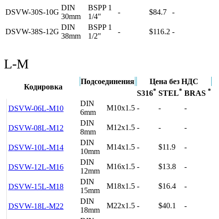
DIN
BSPP 1
DSVW-30S-10G
-
$84.7
-
30mm
1/4"
DIN
BSPP 1
DSVW-38S-12G
-
$116.2
-
38mm
1/2"
L-M
Подсоединения
Цена без НДС
Кодировка
*
*
*
S316
STEL
BRAS
DIN
M10x1.5
-
-
-
DSVW-06L-M10
6mm
DIN
M12x1.5
-
-
-
DSVW-08L-M12
8mm
DIN
M14x1.5
-
$11.9
-
DSVW-10L-M14
10mm
DIN
M16x1.5
-
$13.8
-
DSVW-12L-M16
12mm
DIN
M18x1.5
-
$16.4
-
DSVW-15L-M18
15mm
DIN
M22x1.5
-
$40.1
-
DSVW-18L-M22
18mm