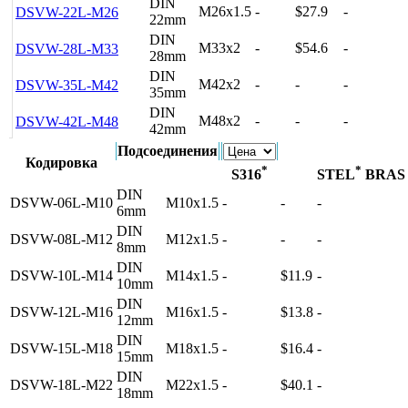
DIN
M26x1.5
-
$27.9
-
DSVW-22L-M26
22mm
DIN
M33x2
-
$54.6
-
DSVW-28L-M33
28mm
DIN
M42x2
-
-
-
DSVW-35L-M42
35mm
DIN
M48x2
-
-
-
DSVW-42L-M48
42mm
Подсоединения
Кодировка
*
*
S316
STEL
BRA
DIN
DSVW-06L-M10
M10x1.5
-
-
-
6mm
DIN
DSVW-08L-M12
M12x1.5
-
-
-
8mm
DIN
DSVW-10L-M14
M14x1.5
-
$11.9
-
10mm
DIN
DSVW-12L-M16
M16x1.5
-
$13.8
-
12mm
DIN
DSVW-15L-M18
M18x1.5
-
$16.4
-
15mm
DIN
DSVW-18L-M22
M22x1.5
-
$40.1
-
18mm