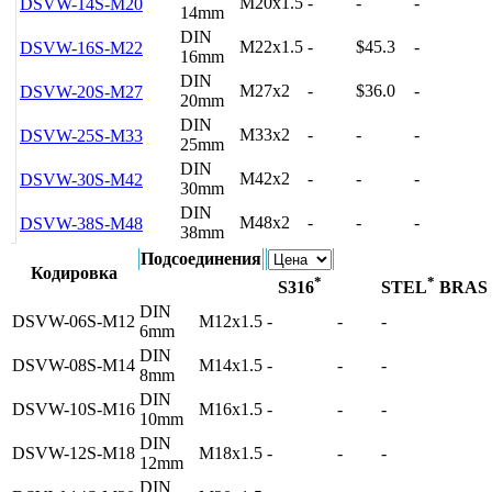
M20x1.5
-
-
-
DSVW-14S-M20
14mm
DIN
M22x1.5
-
$45.3
-
DSVW-16S-M22
16mm
DIN
M27x2
-
$36.0
-
DSVW-20S-M27
20mm
DIN
M33x2
-
-
-
DSVW-25S-M33
25mm
DIN
M42x2
-
-
-
DSVW-30S-M42
30mm
DIN
M48x2
-
-
-
DSVW-38S-M48
38mm
Подсоединения
Кодировка
*
*
S316
STEL
BRAS
DIN
DSVW-06S-M12
M12x1.5
-
-
-
6mm
DIN
DSVW-08S-M14
M14x1.5
-
-
-
8mm
DIN
DSVW-10S-M16
M16x1.5
-
-
-
10mm
DIN
DSVW-12S-M18
M18x1.5
-
-
-
12mm
DIN