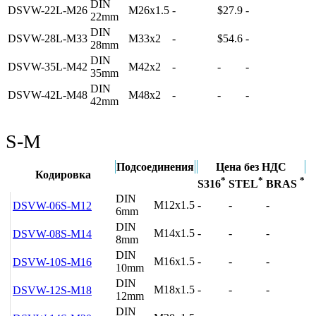
DIN
DSVW-22L-M26
M26x1.5
-
$27.9
-
22mm
DIN
DSVW-28L-M33
M33x2
-
$54.6
-
28mm
DIN
DSVW-35L-M42
M42x2
-
-
-
35mm
DIN
DSVW-42L-M48
M48x2
-
-
-
42mm
S-M
Подсоединения
Цена без НДС
Кодировка
*
*
*
S316
STEL
BRAS
DIN
M12x1.5
-
-
-
DSVW-06S-M12
6mm
DIN
M14x1.5
-
-
-
DSVW-08S-M14
8mm
DIN
M16x1.5
-
-
-
DSVW-10S-M16
10mm
DIN
M18x1.5
-
-
-
DSVW-12S-M18
12mm
DIN