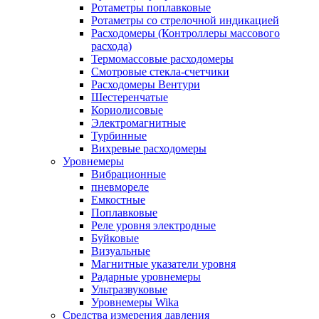
Ротаметры поплавковые
Ротаметры со стрелочной индикацией
Расходомеры (Контроллеры массового
расхода)
Термомассовые расходомеры
Смотровые стекла-счетчики
Расходомеры Вентури
Шестеренчатые
Кориолисовые
Электромагнитные
Турбинные
Вихревые расходомеры
Уровнемеры
Вибрационные
пневмореле
Емкостные
Поплавковые
Реле уровня электродные
Буйковые
Визуальные
Магнитные указатели уровня
Радарные уровнемеры
Ультразвуковые
Уровнемеры Wika
Средства измерения давления