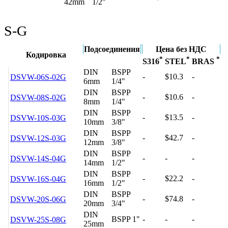
42mm
1/2"
S-G
Подсоединения
Цена без НДС
Кодировка
*
*
*
S316
STEL
BRAS
DIN
BSPP
-
$10.3
-
DSVW-06S-02G
6mm
1/4"
DIN
BSPP
-
$10.6
-
DSVW-08S-02G
8mm
1/4"
DIN
BSPP
-
$13.5
-
DSVW-10S-03G
10mm
3/8"
DIN
BSPP
-
$42.7
-
DSVW-12S-03G
12mm
3/8"
DIN
BSPP
-
-
-
DSVW-14S-04G
14mm
1/2"
DIN
BSPP
-
$22.2
-
DSVW-16S-04G
16mm
1/2"
DIN
BSPP
-
$74.8
-
DSVW-20S-06G
20mm
3/4"
DIN
BSPP 1"
-
-
-
DSVW-25S-08G
25mm