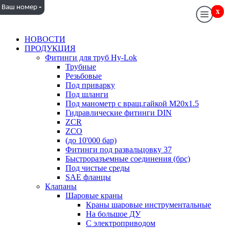
-
Ваш номер
x
x
НОВОСТИ
ПРОДУКЦИЯ
Фитинги для труб Hy-Lok
Трубные
Резьбовые
Под приварку
Под шланги
Под манометр с вращ.гайкой M20x1.5
Гидравлические фитинги DIN
ZCR
ZCO
(до 10'000 бар)
Фитинги под развальцовку 37
Быстроразъемные соединения (брс)
Под чистые среды
SAE фланцы
Клапаны
Шаровые краны
Краны шаровые инструментальные
На большое ДУ
С электроприводом