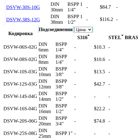
DIN
BSPP 1
-
$84.7
-
DSVW-30S-10G
30mm
1/4"
DIN
BSPP 1
-
$116.2
-
DSVW-38S-12G
38mm
1/2"
Подсоединения
Кодировка
*
*
S316
STEL
BRA
DIN
BSPP
DSVW-06S-02G
-
$10.3
-
6mm
1/4"
DIN
BSPP
DSVW-08S-02G
-
$10.6
-
8mm
1/4"
DIN
BSPP
DSVW-10S-03G
-
$13.5
-
10mm
3/8"
DIN
BSPP
DSVW-12S-03G
-
$42.7
-
12mm
3/8"
DIN
BSPP
DSVW-14S-04G
-
-
-
14mm
1/2"
DIN
BSPP
DSVW-16S-04G
-
$22.2
-
16mm
1/2"
DIN
BSPP
DSVW-20S-06G
-
$74.8
-
20mm
3/4"
DIN
DSVW-25S-08G
BSPP 1"
-
-
-
25mm