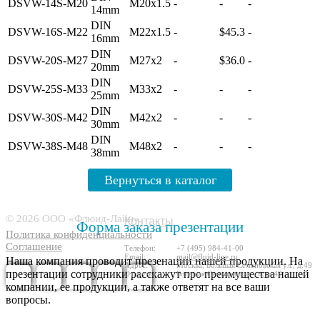
DSVW-14S-M20
M20x1.5
-
-
-
14mm
DIN
DSVW-16S-M22
M22x1.5
-
$45.3
-
16mm
DIN
DSVW-20S-M27
M27x2
-
$36.0
-
20mm
DIN
DSVW-25S-M33
M33x2
-
-
-
25mm
DIN
DSVW-30S-M42
M42x2
-
-
-
30mm
DIN
DSVW-38S-M48
M48x2
-
-
-
38mm
Вернуться в каталог
6573049
© 2026 ООО «Флюид-Лайн»
Контакты
Форма заказа презентации
Политика конфиденциальности
Соглашение
Телефон:
+7 (495) 984-41-00
Email:
mail@fluid-line.ru
Наша компания проводит презенации нашей продукции. На
Адрес:
Москва,
Большая
Cеменовская ул., д.49
презентации сотрудники расскажут про преимущества нашей
Отгрузка
Большая
Cеменовская ул., д.49
компании, ее продукции, а также ответят на все ваши
вопросы.