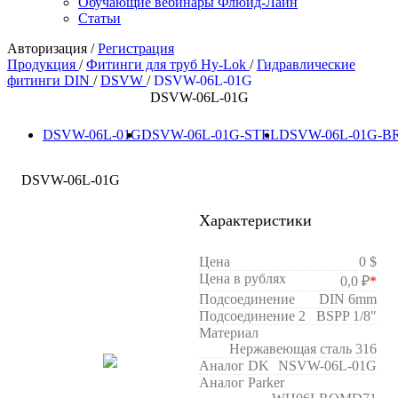
Обучающие вебинары Флюид-Лайн
Статьи
Авторизация
/
Регистрация
Продукция
/
Фитинги для труб Hy-Lok
/
Гидравлические
фитинги DIN
/
DSVW
/
DSVW-06L-01G
DSVW-06L-01G
DSVW-06L-01G
DSVW-06L-01G-STEL
DSVW-06L-01G-B
DSVW-06L-01G
Характеристики
Цена
0 $
Цена в рублях
0,0 ₽
*
Подсоединение
DIN 6mm
Подсоединение 2
BSPP 1/8"
Материал
Нержавеющая сталь 316
Аналог DK
NSVW-06L-01G
Аналог Parker