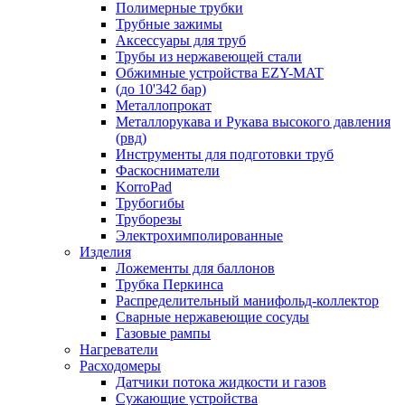
Полимерные трубки
Трубные зажимы
Аксессуары для труб
Трубы из нержавеющей стали
Обжимные устройства EZY-MAT
(до 10'342 бар)
Металлопрокат
Металлорукава и Рукава высокого давления
(рвд)
Инструменты для подготовки труб
Фаскосниматели
KorroPad
Трубогибы
Труборезы
Электрохимполированные
Изделия
Ложементы для баллонов
Трубка Перкинса
Распределительный манифольд-коллектор
Сварные нержавеющие сосуды
Газовые рампы
Нагреватели
Расходомеры
Датчики потока жидкости и газов
Сужающие устройства