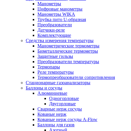
Манометры
Цифровые манометры
Манометры WIKA
Трубка пито U-образная
Преобразователи
Датчики-реле
Комплектующие
Средства измерения температуры
Манометрические термометры
Биметаллические термометры
Защитные гильзы
Преобразователи температуры
Термопары
Реле температуры
Термопреобразователи сопротивления
Стационарные газоанализаторы
Баллоны и сосуды
Алюминиевые
Одногорловые
Двугорловые
Сварные нерж сосуды
Кованые нерж
Кованые нерж сосуды A-Flow
Баллоны для газов
Азотный