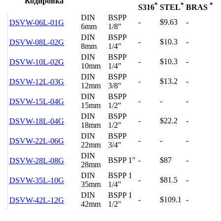
Кодировка
*
*
*
S316
STEL
BRAS
DIN
BSPP
-
$9.63
-
DSVW-06L-01G
6mm
1/8"
DIN
BSPP
-
$10.3
-
DSVW-08L-02G
8mm
1/4"
DIN
BSPP
-
$10.3
-
DSVW-10L-02G
10mm
1/4"
DIN
BSPP
-
$13.2
-
DSVW-12L-03G
12mm
3/8"
DIN
BSPP
-
-
-
DSVW-15L-04G
15mm
1/2"
DIN
BSPP
-
$22.2
-
DSVW-18L-04G
18mm
1/2"
DIN
BSPP
-
-
-
DSVW-22L-06G
22mm
3/4"
DIN
BSPP 1"
-
$87
-
DSVW-28L-08G
28mm
DIN
BSPP 1
-
$81.5
-
DSVW-35L-10G
35mm
1/4"
DIN
BSPP 1
-
$109.1
-
DSVW-42L-12G
42mm
1/2"