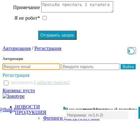
Примечание
Я не робот*
Авторизация
/
Регистрация
x
x
Авторизация
Регистрация
запомнить
|
забыли пароль?
Корзина: пусто
НОВОСТИ
@fluid-line.ru
Ваш регион:
многоканальный телефон
Москва
ПРОДУКЦИЯ
+7 (495) 984-41-00
Фитинги для труб Hy-Lok