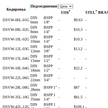
Подсоединения
Кодировка
*
*
S316
STEL
BRA
DIN
BSPP
DSVW-06L-01G
-
$9.63
-
6mm
1/8"
DIN
BSPP
DSVW-08L-02G
-
$10.3
-
8mm
1/4"
DIN
BSPP
DSVW-10L-02G
-
$10.3
-
10mm
1/4"
DIN
BSPP
DSVW-12L-03G
-
$13.2
-
12mm
3/8"
DIN
BSPP
DSVW-15L-04G
-
-
-
15mm
1/2"
DIN
BSPP
DSVW-18L-04G
-
$22.2
-
18mm
1/2"
DIN
BSPP
DSVW-22L-06G
-
-
-
22mm
3/4"
DIN
DSVW-28L-08G
BSPP 1"
-
$87
-
28mm
DIN
BSPP 1
DSVW-35L-10G
-
$81.5
-
35mm
1/4"
DIN
BSPP 1
DSVW-42L-12G
-
$109.1
-