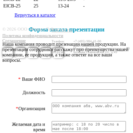
EICB-25
25
13-24
-
Вернуться в каталог
6611970
Форма заказа презентации
© 2026 ООО «Флюид-Лайн»
Контакты
Политика конфиденциальности
Соглашение
Телефон:
+7 (495) 984-41-00
Наша компания проводит презенации нашей продукции. На
Email:
mail@fluid-line.ru
Адрес:
Москва,
Большая
Cеменовская ул., д.49
презентации сотрудники расскажут про преимущества нашей
Отгрузка
Большая
Cеменовская ул., д.49
компании, ее продукции, а также ответят на все ваши
вопросы.
*
Ваше ФИО
Должность
*
Организация
Желаемая дата и
время