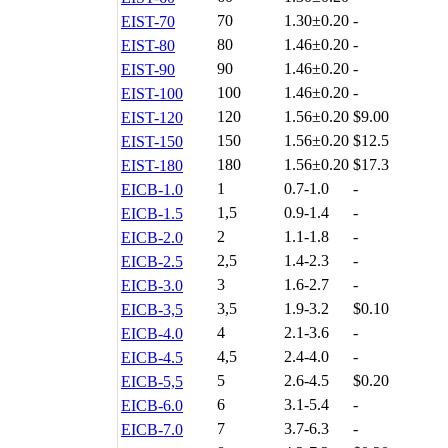
70
1.30±0.20
-
EIST-70
80
1.46±0.20
-
EIST-80
90
1.46±0.20
-
EIST-90
100
1.46±0.20
-
EIST-100
120
1.56±0.20
$9.00
EIST-120
150
1.56±0.20
$12.5
EIST-150
180
1.56±0.20
$17.3
EIST-180
1
0.7-1.0
-
EICB-1.0
1,5
0.9-1.4
-
EICB-1.5
2
1.1-1.8
-
EICB-2.0
2,5
1.4-2.3
-
EICB-2.5
3
1.6-2.7
-
EICB-3.0
3,5
1.9-3.2
$0.10
EICB-3,5
4
2.1-3.6
-
EICB-4.0
4,5
2.4-4.0
-
EICB-4.5
5
2.6-4.5
$0.20
EICB-5,5
6
3.1-5.4
-
EICB-6.0
7
3.7-6.3
-
EICB-7.0