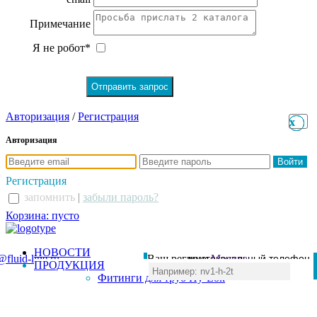
Примечание
Я не робот*
Авторизация
/
Регистрация
x
x
Авторизация
Регистрация
запомнить
|
забыли пароль?
Корзина: пусто
НОВОСТИ
@fluid-line.ru
Ваш регион:
многоканальный телефон
Москва
ПРОДУКЦИЯ
+7 (495) 984-41-00
Фитинги для труб Hy-Lok