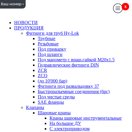
-
Ваш номер
x
x
НОВОСТИ
ПРОДУКЦИЯ
Фитинги для труб Hy-Lok
Трубные
Резьбовые
Под приварку
Под шланги
Под манометр с вращ.гайкой M20x1.5
Гидравлические фитинги DIN
ZCR
ZCO
(до 10'000 бар)
Фитинги под развальцовку 37
Быстроразъемные соединения (брс)
Под чистые среды
SAE фланцы
Клапаны
Шаровые краны
Краны шаровые инструментальные
На большое ДУ
С электроприводом