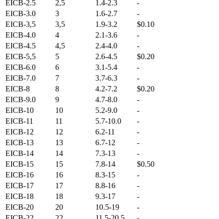
EICB-2.5
2,5
1.4-2.3
-
EICB-3.0
3
1.6-2.7
-
EICB-3,5
3,5
1.9-3.2
$0.10
EICB-4.0
4
2.1-3.6
-
EICB-4.5
4,5
2.4-4.0
-
EICB-5,5
5
2.6-4.5
$0.20
EICB-6.0
6
3.1-5.4
-
EICB-7.0
7
3.7-6.3
-
EICB-8
8
4.2-7.2
$0.20
EICB-9.0
9
4.7-8.0
-
EICB-10
10
5.2-9.0
-
EICB-11
11
5.7-10.0
-
EICB-12
12
6.2-11
-
EICB-13
13
6.7-12
-
EICB-14
14
7.3-13
-
EICB-15
15
7.8-14
$0.50
EICB-16
16
8.3-15
-
EICB-17
17
8.8-16
-
EICB-18
18
9.3-17
-
EICB-20
20
10.5-19
-
EICB-22
22
11.5-20.5
-