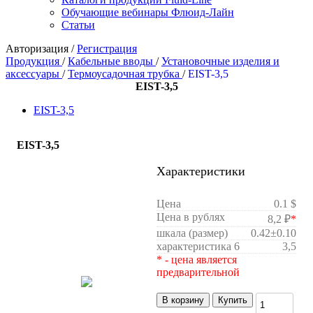
Обучающие вебинары Флюид-Лайн
Статьи
Авторизация
/
Регистрация
Продукция
/
Кабельные вводы
/
Установочные изделия и
аксессуары
/
Термоусадочная трубка
/
EIST-3,5
EIST-3,5
EIST-3,5
EIST-3,5
Характеристики
Цена
0.1 $
Цена в рублях
8,2 ₽
*
шкала (размер)
0.42±0.10
характеристика 6
3,5
* - цена является
предварительной
В корзину
Купить