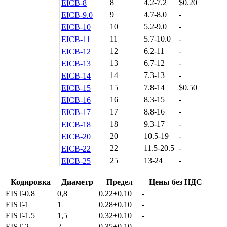
8
4.2-7.2
$0.20
EICB-8
9
4.7-8.0
-
EICB-9.0
10
5.2-9.0
-
EICB-10
11
5.7-10.0
-
EICB-11
12
6.2-11
-
EICB-12
13
6.7-12
-
EICB-13
14
7.3-13
-
EICB-14
15
7.8-14
$0.50
EICB-15
16
8.3-15
-
EICB-16
17
8.8-16
-
EICB-17
18
9.3-17
-
EICB-18
20
10.5-19
-
EICB-20
22
11.5-20.5
-
EICB-22
25
13-24
-
EICB-25
Кодировка
Диаметр
Предел
Цены без НДС
EIST-0.8
0,8
0.22±0.10
-
EIST-1
1
0.28±0.10
-
EIST-1.5
1,5
0.32±0.10
-
EIST-2
2
0.35±0.10
-