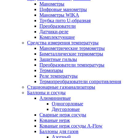
Манометры
Цифровые манометры
Манометры WIKA
Трубка пито U-образная
Преобразователи
Датчики-реле
Комплектующие
Средства измерения температуры
Манометрические термометры
Биметаллические термометры
Защитные гильзы
Преобразователи температуры
Термопары
Реле температуры
Термопреобразователи сопротивления
Стационарные газоанализаторы
Баллоны и сосуды
Алюминиевые
Одногорловые
Двугорловые
Сварные нерж сосуды
Кованые нерж
Кованые нерж сосуды A-Flow
Баллоны для газов
Азотный