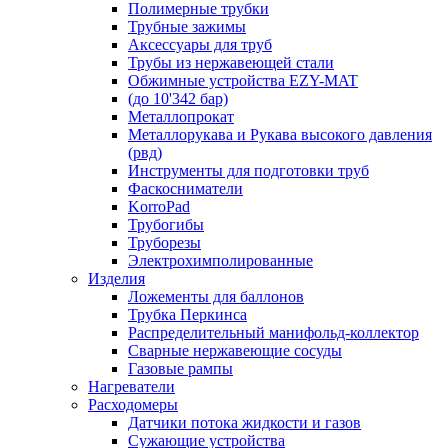
Полимерные трубки
Трубные зажимы
Аксессуары для труб
Трубы из нержавеющей стали
Обжимные устройства EZY-MAT
(до 10'342 бар)
Металлопрокат
Металлорукава и Рукава высокого давления
(рвд)
Инструменты для подготовки труб
Фаскосниматели
KorroPad
Трубогибы
Труборезы
Электрохимполированные
Изделия
Ложементы для баллонов
Трубка Перкинса
Распределительный манифольд-коллектор
Сварные нержавеющие сосуды
Газовые рампы
Нагреватели
Расходомеры
Датчики потока жидкости и газов
Сужающие устройства