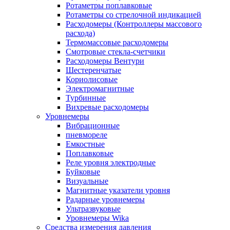
Ротаметры поплавковые
Ротаметры со стрелочной индикацией
Расходомеры (Контроллеры массового
расхода)
Термомассовые расходомеры
Смотровые стекла-счетчики
Расходомеры Вентури
Шестеренчатые
Кориолисовые
Электромагнитные
Турбинные
Вихревые расходомеры
Уровнемеры
Вибрационные
пневмореле
Емкостные
Поплавковые
Реле уровня электродные
Буйковые
Визуальные
Магнитные указатели уровня
Радарные уровнемеры
Ультразвуковые
Уровнемеры Wika
Средства измерения давления