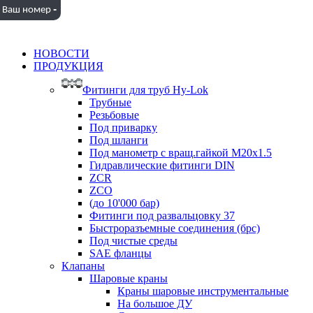
-
Ваш номер
НОВОСТИ
ПРОДУКЦИЯ
Фитинги для труб Hy-Lok
Трубные
Резьбовые
Под приварку
Под шланги
Под манометр с вращ.гайкой M20x1.5
Гидравлические фитинги DIN
ZCR
ZCO
(до 10'000 бар)
Фитинги под развальцовку 37
Быстроразъемные соединения (брс)
Под чистые среды
SAE фланцы
Клапаны
Шаровые краны
Краны шаровые инструментальные
На большое ДУ