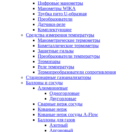
Цифровые манометры
Манометры WIKA
Трубка пито U-образная
Преобразователи
Датчики-реле
Комплектующие
Средства измерения температуры
Манометрические термометры
Биметаллические термометры
Защитные гильзы
Преобразователи температуры
Термопары
Реле температуры
Термопреобразователи сопротивления
Стационарные газоанализаторы
Баллоны и сосуды
Алюминиевые
Одногорловые
Двугорловые
Сварные нерж сосуды
Кованые нерж
Кованые нерж сосуды A-Flow
Баллоны для газов
Азотный
Аргоновый