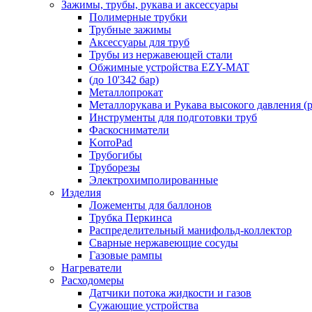
Зажимы, трубы, рукава и аксессуары
Полимерные трубки
Трубные зажимы
Аксессуары для труб
Трубы из нержавеющей стали
Обжимные устройства EZY-MAT
(до 10'342 бар)
Металлопрокат
Металлорукава и Рукава высокого давления (р
Инструменты для подготовки труб
Фаскосниматели
KorroPad
Трубогибы
Труборезы
Электрохимполированные
Изделия
Ложементы для баллонов
Трубка Перкинса
Распределительный манифольд-коллектор
Сварные нержавеющие сосуды
Газовые рампы
Нагреватели
Расходомеры
Датчики потока жидкости и газов
Сужающие устройства