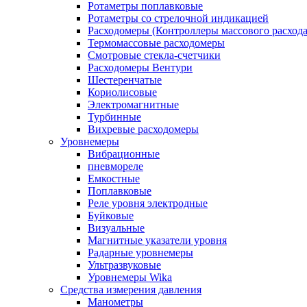
Ротаметры поплавковые
Ротаметры со стрелочной индикацией
Расходомеры (Контроллеры массового расхода
Термомассовые расходомеры
Смотровые стекла-счетчики
Расходомеры Вентури
Шестеренчатые
Кориолисовые
Электромагнитные
Турбинные
Вихревые расходомеры
Уровнемеры
Вибрационные
пневмореле
Емкостные
Поплавковые
Реле уровня электродные
Буйковые
Визуальные
Магнитные указатели уровня
Радарные уровнемеры
Ультразвуковые
Уровнемеры Wika
Средства измерения давления
Манометры