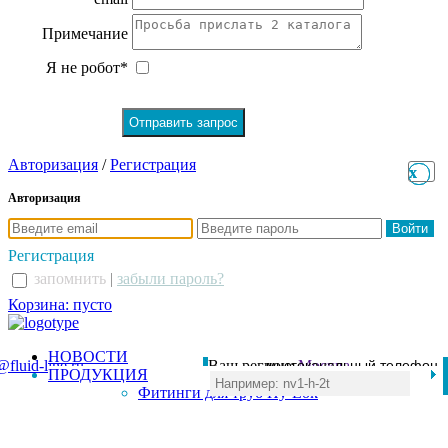
Примечание
Я не робот*
Авторизация
/
Регистрация
x
x
Авторизация
Регистрация
запомнить
|
забыли пароль?
Корзина: пусто
НОВОСТИ
@fluid-line.ru
Ваш регион:
многоканальный телефон
Москва
ПРОДУКЦИЯ
+7 (495) 984-41-00
Фитинги для труб Hy-Lok