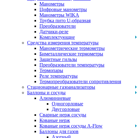
Манометры
Цифровые манометры
Манометры WIKA
Трубка пито U-образная
Преобразователи
Датчики-реле
Комплектующие
Средства измерения температуры
Манометрические термометры
Биметаллические термометры
Защитные гильзы
Преобразователи температуры
Термопары
Реле температуры
Термопреобразователи сопротивления
Стационарные газоанализаторы
Баллоны и сосуды
Алюминиевые
Одногорловые
Двугорловые
Сварные нерж сосуды
Кованые нерж
Кованые нерж сосуды A-Flow
Баллоны для газов
Азотный