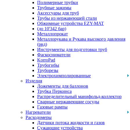
Полимерные трубки
Трубные зажимы
Аксессуары для труб
Трубы из нержавеющей стали
Обжимные устройства EZY-MAT
(до 10'342 бар)
Металлопрокат
Металлорукава и Рукава высокого давления
(рвд)
Инструменты для подготовки труб
Фаскосниматели
KorroPad
Трубогибы
Труборезы
Электрохимполированные
Изделия
Ложементы для баллонов
Трубка Перкинса
Распределительный манифольд-коллектор
Сварные нержавеющие сосуды
Газовые рампы
Нагреватели
Расходомеры
Датчики потока жидкости и газов
Сужающие устройства