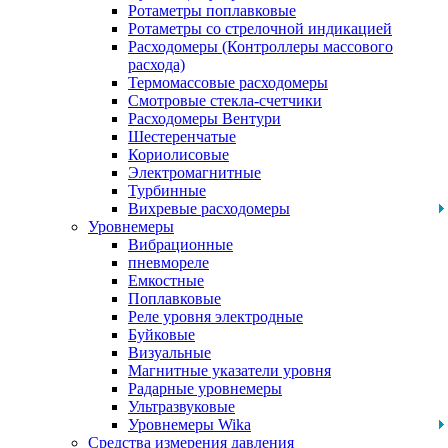
Ротаметры поплавковые
Ротаметры со стрелочной индикацией
Расходомеры (Контроллеры массового
расхода)
Термомассовые расходомеры
Смотровые стекла-счетчики
Расходомеры Вентури
Шестеренчатые
Кориолисовые
Электромагнитные
Турбинные
Вихревые расходомеры
Уровнемеры
Вибрационные
пневмореле
Емкостные
Поплавковые
Реле уровня электродные
Буйковые
Визуальные
Магнитные указатели уровня
Радарные уровнемеры
Ультразвуковые
Уровнемеры Wika
Средства измерения давления