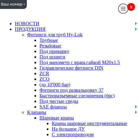
-
Ваш номер
x
x
НОВОСТИ
ПРОДУКЦИЯ
Фитинги для труб Hy-Lok
Трубные
Резьбовые
Под приварку
Под шланги
Под манометр с вращ.гайкой M20x1.5
Гидравлические фитинги DIN
ZCR
ZCO
(до 10'000 бар)
Фитинги под развальцовку 37
Быстроразъемные соединения (брс)
Под чистые среды
SAE фланцы
Клапаны
Шаровые краны
Краны шаровые инструментальные
На большое ДУ
С электроприводом