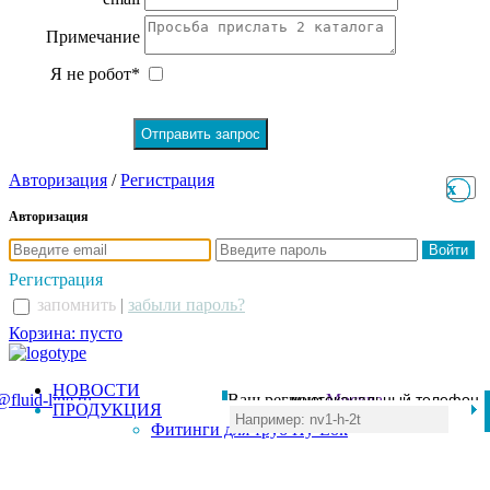
Примечание
Я не робот*
Авторизация
/
Регистрация
x
x
Авторизация
Регистрация
запомнить
|
забыли пароль?
Корзина: пусто
НОВОСТИ
@fluid-line.ru
Ваш регион:
многоканальный телефон
Москва
ПРОДУКЦИЯ
+7 (495) 984-41-00
Фитинги для труб Hy-Lok