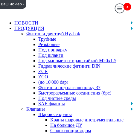
-
Ваш номер
x
x
НОВОСТИ
ПРОДУКЦИЯ
Фитинги для труб Hy-Lok
Трубные
Резьбовые
Под приварку
Под шланги
Под манометр с вращ.гайкой M20x1.5
Гидравлические фитинги DIN
ZCR
ZCO
(до 10'000 бар)
Фитинги под развальцовку 37
Быстроразъемные соединения (брс)
Под чистые среды
SAE фланцы
Клапаны
Шаровые краны
Краны шаровые инструментальные
На большое ДУ
С электроприводом