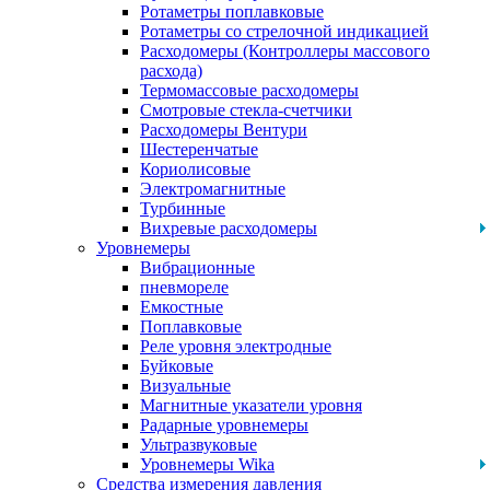
Ротаметры поплавковые
Ротаметры со стрелочной индикацией
Расходомеры (Контроллеры массового
расхода)
Термомассовые расходомеры
Смотровые стекла-счетчики
Расходомеры Вентури
Шестеренчатые
Кориолисовые
Электромагнитные
Турбинные
Вихревые расходомеры
Уровнемеры
Вибрационные
пневмореле
Емкостные
Поплавковые
Реле уровня электродные
Буйковые
Визуальные
Магнитные указатели уровня
Радарные уровнемеры
Ультразвуковые
Уровнемеры Wika
Средства измерения давления