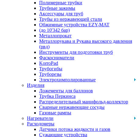
Полимерные трубки
Трубные зажимы
Аксессуары для труб
Трубы из нержавеющей стали
Обжимные устройства EZY-MAT
(до 10'342 бар)
Металлопрокат
Металлорукава и Рукава высокого давления
(рвд)
Инструменты для подготовки труб
Фаскосниматели
KorroPad
Трубогибы
Труборезы
Электрохимполированные
Изделия
Ложементы для баллонов
Трубка Перкинса
Распределительный манифольд-коллектор
Сварные нержавеющие сосуды
Газовые рампы
Нагреватели
Расходомеры
Датчики потока жидкости и газов
Сужающие устройства