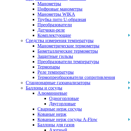
Манометры
Цифровые манометры
Манометры WIKA
Трубка пито U-образная
Преобразователи
Датчики-реле
Комплектующие
Средства измерения температуры
Манометрические термометры
Биметаллические термометры
Защитные гильзы
Преобразователи температуры
Термопары
Реле температуры
Термопреобразователи сопротивления
Стационарные газоанализаторы
Баллоны и сосуды
Алюминиевые
Одногорловые
Двугорловые
Сварные нерж сосуды
Кованые нерж
Кованые нерж сосуды A-Flow
Баллоны для газов
Азотный