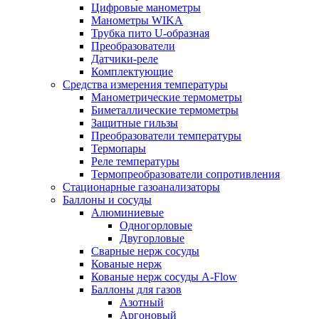
Цифровые манометры
Манометры WIKA
Трубка пито U-образная
Преобразователи
Датчики-реле
Комплектующие
Средства измерения температуры
Манометрические термометры
Биметаллические термометры
Защитные гильзы
Преобразователи температуры
Термопары
Реле температуры
Термопреобразователи сопротивления
Стационарные газоанализаторы
Баллоны и сосуды
Алюминиевые
Одногорловые
Двугорловые
Сварные нерж сосуды
Кованые нерж
Кованые нерж сосуды A-Flow
Баллоны для газов
Азотный
Аргоновый