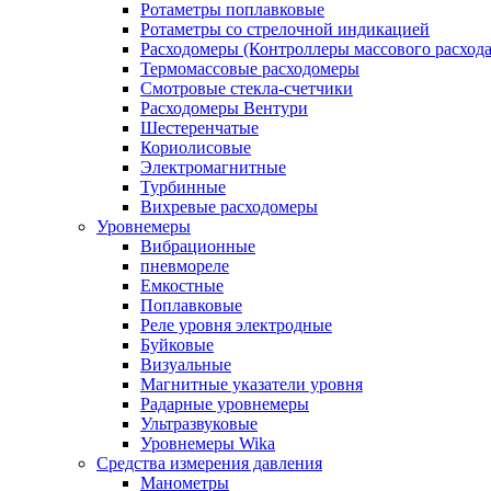
Ротаметры поплавковые
Ротаметры со стрелочной индикацией
Расходомеры (Контроллеры массового расхода
Термомассовые расходомеры
Смотровые стекла-счетчики
Расходомеры Вентури
Шестеренчатые
Кориолисовые
Электромагнитные
Турбинные
Вихревые расходомеры
Уровнемеры
Вибрационные
пневмореле
Емкостные
Поплавковые
Реле уровня электродные
Буйковые
Визуальные
Магнитные указатели уровня
Радарные уровнемеры
Ультразвуковые
Уровнемеры Wika
Средства измерения давления
Манометры