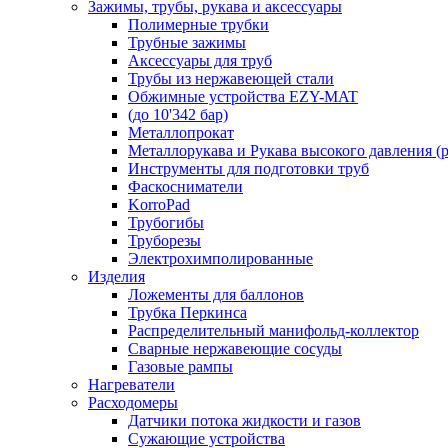
Зажимы, трубы, рукава и аксессуары
Полимерные трубки
Трубные зажимы
Аксессуары для труб
Трубы из нержавеющей стали
Обжимные устройства EZY-MAT
(до 10'342 бар)
Металлопрокат
Металлорукава и Рукава высокого давления (р
Инструменты для подготовки труб
Фаскосниматели
KorroPad
Трубогибы
Труборезы
Электрохимполированные
Изделия
Ложементы для баллонов
Трубка Перкинса
Распределительный манифольд-коллектор
Сварные нержавеющие сосуды
Газовые рампы
Нагреватели
Расходомеры
Датчики потока жидкости и газов
Сужающие устройства