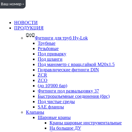
-
Ваш номер
НОВОСТИ
ПРОДУКЦИЯ
Фитинги для труб Hy-Lok
Трубные
Резьбовые
Под приварку
Под шланги
Под манометр с вращ.гайкой M20x1.5
Гидравлические фитинги DIN
ZCR
ZCO
(до 10'000 бар)
Фитинги под развальцовку 37
Быстроразъемные соединения (брс)
Под чистые среды
SAE фланцы
Клапаны
Шаровые краны
Краны шаровые инструментальные
На большое ДУ