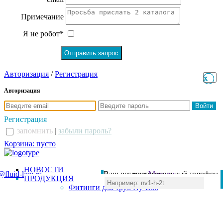
Примечание
Я не робот*
Авторизация
/
Регистрация
x
x
Авторизация
Регистрация
запомнить
|
забыли пароль?
Корзина: пусто
НОВОСТИ
@fluid-line.ru
Ваш регион:
многоканальный телефон
Москва
ПРОДУКЦИЯ
+7 (495) 984-41-00
Фитинги для труб Hy-Lok