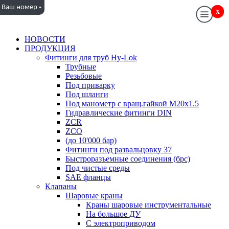
-
Ваш номер
x
x
НОВОСТИ
ПРОДУКЦИЯ
Фитинги для труб Hy-Lok
Трубные
Резьбовые
Под приварку
Под шланги
Под манометр с вращ.гайкой M20x1.5
Гидравлические фитинги DIN
ZCR
ZCO
(до 10'000 бар)
Фитинги под развальцовку 37
Быстроразъемные соединения (брс)
Под чистые среды
SAE фланцы
Клапаны
Шаровые краны
Краны шаровые инструментальные
На большое ДУ
С электроприводом