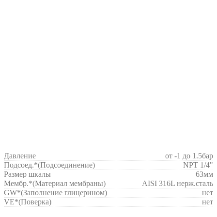
Давление
от -1 до 1.5бар
Подсоед.*
(Подсоединение)
NPT 1/4"
Размер шкалы
63мм
Мембр.*
(Материал мембраны)
AISI 316L нерж.сталь
GW*
(Заполнение глицерином)
нет
VE*
(Поверка)
нет