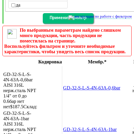
да
инструкция по работе с фильтром
По выбранным параметрам найдено слишком
много продукции, часть продукции не
поместилась на странице.
Воспользуйтесь фильтром и уточните необходимые
характеристики, чтобы увидеть весь список продукции.
Кодировка
Мембр.*
GD-32-S-L-S-
4N-63A-0,6bar
AISI 316L
GD-32-S-L-S-4N-63A-0,6bar
нерж.сталь
NPT
1/4"
от 0 до
0.6бар
нет
нет
$187.5
Склад:
GD-32-S-L-S-
4N-63A-1bar
AISI 316L
нерж.сталь
NPT
GD-32-S-L-S-4N-63A-1bar