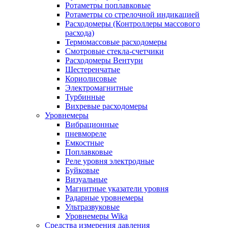
Ротаметры поплавковые
Ротаметры со стрелочной индикацией
Расходомеры (Контроллеры массового
расхода)
Термомассовые расходомеры
Смотровые стекла-счетчики
Расходомеры Вентури
Шестеренчатые
Кориолисовые
Электромагнитные
Турбинные
Вихревые расходомеры
Уровнемеры
Вибрационные
пневмореле
Емкостные
Поплавковые
Реле уровня электродные
Буйковые
Визуальные
Магнитные указатели уровня
Радарные уровнемеры
Ультразвуковые
Уровнемеры Wika
Средства измерения давления