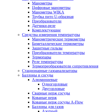
Манометры
Цифровые манометры
Манометры WIKA
Трубка пито U-образная
Преобразователи
Датчики-реле
Комплектующие
Средства измерения температуры
Манометрические термометры
Биметаллические термометры
Защитные гильзы
Преобразователи температуры
Термопары
Реле температуры
Термопреобразователи сопротивления
Стационарные газоанализаторы
Баллоны и сосуды
Алюминиевые
Одногорловые
Двугорловые
Сварные нерж сосуды
Кованые нерж
Кованые нерж сосуды A-Flow
Баллоны для газов
Азотный