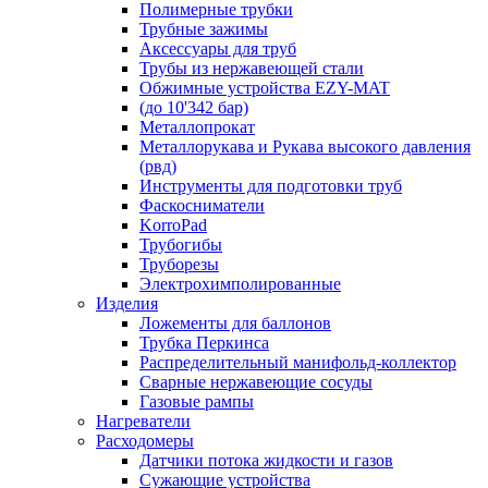
Полимерные трубки
Трубные зажимы
Аксессуары для труб
Трубы из нержавеющей стали
Обжимные устройства EZY-MAT
(до 10'342 бар)
Металлопрокат
Металлорукава и Рукава высокого давления
(рвд)
Инструменты для подготовки труб
Фаскосниматели
KorroPad
Трубогибы
Труборезы
Электрохимполированные
Изделия
Ложементы для баллонов
Трубка Перкинса
Распределительный манифольд-коллектор
Сварные нержавеющие сосуды
Газовые рампы
Нагреватели
Расходомеры
Датчики потока жидкости и газов
Сужающие устройства