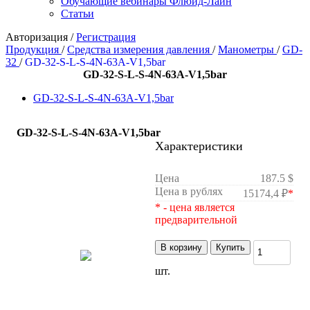
Обучающие вебинары Флюид-Лайн
Статьи
Авторизация
/
Регистрация
Продукция
/
Средства измерения давления
/
Манометры
/
GD-
32
/
GD-32-S-L-S-4N-63A-V1,5bar
GD-32-S-L-S-4N-63A-V1,5bar
GD-32-S-L-S-4N-63A-V1,5bar
GD-32-S-L-S-4N-63A-V1,5bar
Характеристики
Цена
187.5 $
Цена в рублях
15174,4 ₽
*
* - цена является
предварительной
В корзину
Купить
шт.