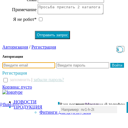
Примечание
Я не робот*
Авторизация
/
Регистрация
x
x
Авторизация
Регистрация
запомнить
|
забыли пароль?
Корзина: пусто
НОВОСТИ
@fluid-line.ru
Ваш регион:
многоканальный телефон
Москва
ПРОДУКЦИЯ
+7 (495) 984-41-00
Фитинги для труб Hy-Lok