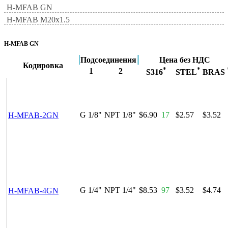
H-MFAB GN
H-MFAB M20x1.5
H-MFAB GN
Подсоединения
Цена без НДС
Кодировка
*
*
1
2
S316
STEL
BRAS
G 1/8"
NPT 1/8"
$6.90
17
$2.57
$3.52
H-MFAB-2GN
G 1/4"
NPT 1/4"
$8.53
97
$3.52
$4.74
H-MFAB-4GN