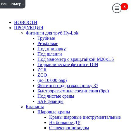
-
Ваш номер
x
x
НОВОСТИ
ПРОДУКЦИЯ
Фитинги для труб Hy-Lok
Трубные
Резьбовые
Под приварку
Под шланги
Под манометр с вращ.гайкой M20x1.5
Гидравлические фитинги DIN
ZCR
ZCO
(до 10'000 бар)
Фитинги под развальцовку 37
Быстроразъемные соединения (брс)
Под чистые среды
SAE фланцы
Клапаны
Шаровые краны
Краны шаровые инструментальные
На большое ДУ
С электроприводом