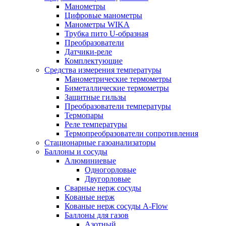
Манометры
Цифровые манометры
Манометры WIKA
Трубка пито U-образная
Преобразователи
Датчики-реле
Комплектующие
Средства измерения температуры
Манометрические термометры
Биметаллические термометры
Защитные гильзы
Преобразователи температуры
Термопары
Реле температуры
Термопреобразователи сопротивления
Стационарные газоанализаторы
Баллоны и сосуды
Алюминиевые
Одногорловые
Двугорловые
Сварные нерж сосуды
Кованые нерж
Кованые нерж сосуды A-Flow
Баллоны для газов
Азотный