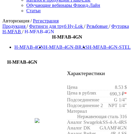
Обучающие вебинары Флюид-Лайн
Статьи
Авторизация
/
Регистрация
Продукция
/
Фитинги для труб Hy-Lok
/
Резьбовые
/
Футорка
H-MFAB
/
H-MFAB-4GN
H-MFAB-4GN
H-MFAB-4GN
H-MFAB-4GN-BRAS
H-MFAB-4GN-STEL
H-MFAB-4GN
Характеристики
Цена
8.53 $
Цена в рублях
690,3 ₽
*
Подсоединение
G 1/4"
Подсоединение 2
NPT 1/4"
Материал
Нержавеющая сталь 316
Аналог Swagelok
SS-4-A-4RS
Аналог DK
GAAMF4GN
Аналог Parker
4R-4-SS