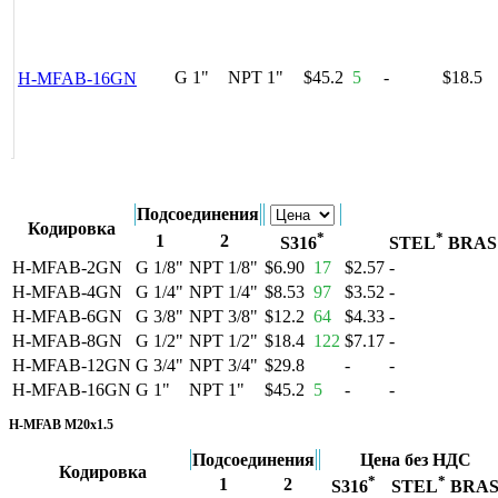
G 1"
NPT 1"
$45.2
5
-
$18.5
H-MFAB-16GN
Подсоединения
Кодировка
*
*
1
2
S316
STEL
BRA
H-MFAB-2GN
G 1/8"
NPT 1/8"
$6.90
17
$2.57
-
H-MFAB-4GN
G 1/4"
NPT 1/4"
$8.53
97
$3.52
-
H-MFAB-6GN
G 3/8"
NPT 3/8"
$12.2
64
$4.33
-
H-MFAB-8GN
G 1/2"
NPT 1/2"
$18.4
122
$7.17
-
H-MFAB-12GN
G 3/4"
NPT 3/4"
$29.8
-
-
H-MFAB-16GN
G 1"
NPT 1"
$45.2
5
-
-
H-MFAB M20x1.5
Подсоединения
Цена без НДС
Кодировка
*
*
1
2
S316
STEL
BRA