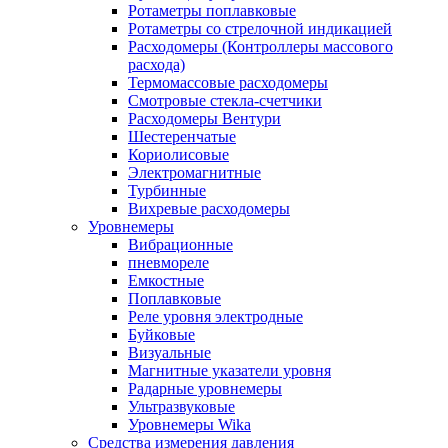
Ротаметры поплавковые
Ротаметры со стрелочной индикацией
Расходомеры (Контроллеры массового
расхода)
Термомассовые расходомеры
Смотровые стекла-счетчики
Расходомеры Вентури
Шестеренчатые
Кориолисовые
Электромагнитные
Турбинные
Вихревые расходомеры
Уровнемеры
Вибрационные
пневмореле
Емкостные
Поплавковые
Реле уровня электродные
Буйковые
Визуальные
Магнитные указатели уровня
Радарные уровнемеры
Ультразвуковые
Уровнемеры Wika
Средства измерения давления