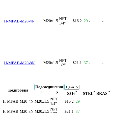
NPT
M20x1.5
$16.2
29
-
-
H-MFAB-M20-4N
1/4"
NPT
M20x1.5
$21.1
37
-
-
H-MFAB-M20-8N
1/2"
Подсоединения
Кодировка
*
*
*
1
2
S316
STEL
BRAS
NPT
H-MFAB-M20-4N
M20x1.5
$16.2
29
-
-
1/4"
NPT
H-MFAB-M20-8N
M20x1.5
$21.1
37
-
-