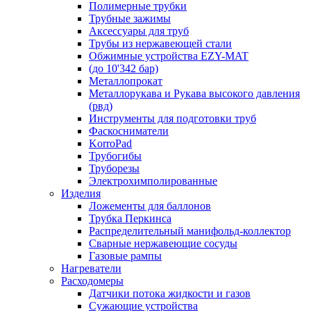
Полимерные трубки
Трубные зажимы
Аксессуары для труб
Трубы из нержавеющей стали
Обжимные устройства EZY-MAT
(до 10'342 бар)
Металлопрокат
Металлорукава и Рукава высокого давления
(рвд)
Инструменты для подготовки труб
Фаскосниматели
KorroPad
Трубогибы
Труборезы
Электрохимполированные
Изделия
Ложементы для баллонов
Трубка Перкинса
Распределительный манифольд-коллектор
Сварные нержавеющие сосуды
Газовые рампы
Нагреватели
Расходомеры
Датчики потока жидкости и газов
Сужающие устройства