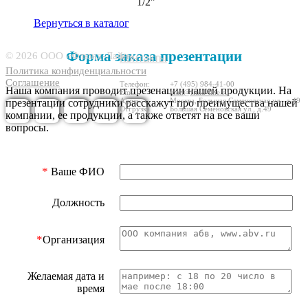
1/2"
Вернуться в каталог
6605197
Форма заказа презентации
© 2026 ООО «Флюид-Лайн»
Контакты
Политика конфиденциальности
Соглашение
Телефон:
+7 (495) 984-41-00
Наша компания проводит презенации нашей продукции. На
Email:
mail@fluid-line.ru
Адрес:
Москва,
Большая
Cеменовская ул., д.49
презентации сотрудники расскажут про преимущества нашей
Отгрузка
Большая
Cеменовская ул., д.49
компании, ее продукции, а также ответят на все ваши
вопросы.
*
Ваше ФИО
Должность
*
Организация
Желаемая дата и
время