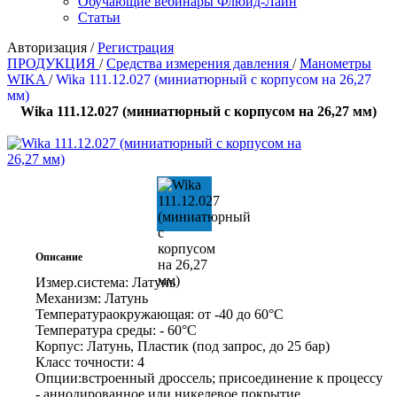
Обучающие вебинары Флюид-Лайн
Статьи
Авторизация
/
Регистрация
ПРОДУКЦИЯ
/
Средства измерения давления
/
Манометры
WIKA
/
Wika 111.12.027 (миниатюрный с корпусом на 26,27
мм)
Wika 111.12.027 (миниатюрный с корпусом на 26,27 мм)
Описание
Измер.система:
Латунь
Механизм:
Латунь
Температура
окружающая:
от -40 до 60°C
Температура
среды:
- 60°C
Корпус:
Латунь, Пластик (под запрос, до 25 бар)
Класс
точности:
4
Опции:
встроенный дроссель; присоединение к процессу
- аннодированное или никелевое покрытие