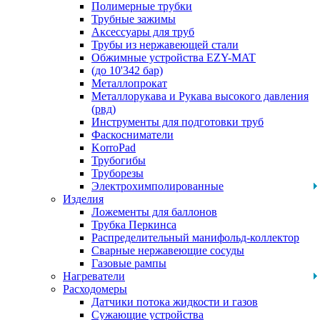
Полимерные трубки
Трубные зажимы
Аксессуары для труб
Трубы из нержавеющей стали
Обжимные устройства EZY-MAT
(до 10'342 бар)
Металлопрокат
Металлорукава и Рукава высокого давления
(рвд)
Инструменты для подготовки труб
Фаскосниматели
KorroPad
Трубогибы
Труборезы
Электрохимполированные
Изделия
Ложементы для баллонов
Трубка Перкинса
Распределительный манифольд-коллектор
Сварные нержавеющие сосуды
Газовые рампы
Нагреватели
Расходомеры
Датчики потока жидкости и газов
Сужающие устройства