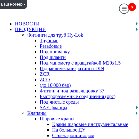
-
Ваш номер
x
x
НОВОСТИ
ПРОДУКЦИЯ
Фитинги для труб Hy-Lok
Трубные
Резьбовые
Под приварку
Под шланги
Под манометр с вращ.гайкой M20x1.5
Гидравлические фитинги DIN
ZCR
ZCO
(до 10'000 бар)
Фитинги под развальцовку 37
Быстроразъемные соединения (брс)
Под чистые среды
SAE фланцы
Клапаны
Шаровые краны
Краны шаровые инструментальные
На большое ДУ
С электроприводом