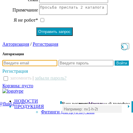
Примечание
Я не робот*
Авторизация
/
Регистрация
x
x
Авторизация
Регистрация
запомнить
|
забыли пароль?
Корзина: пусто
НОВОСТИ
@fluid-line.ru
Ваш регион:
многоканальный телефон
Москва
ПРОДУКЦИЯ
+7 (495) 984-41-00
Фитинги для труб Hy-Lok