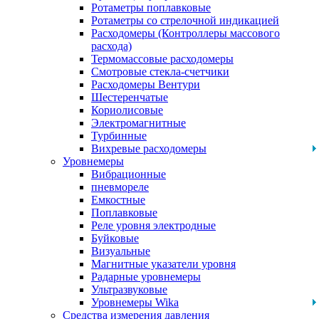
Ротаметры поплавковые
Ротаметры со стрелочной индикацией
Расходомеры (Контроллеры массового
расхода)
Термомассовые расходомеры
Смотровые стекла-счетчики
Расходомеры Вентури
Шестеренчатые
Кориолисовые
Электромагнитные
Турбинные
Вихревые расходомеры
Уровнемеры
Вибрационные
пневмореле
Емкостные
Поплавковые
Реле уровня электродные
Буйковые
Визуальные
Магнитные указатели уровня
Радарные уровнемеры
Ультразвуковые
Уровнемеры Wika
Средства измерения давления