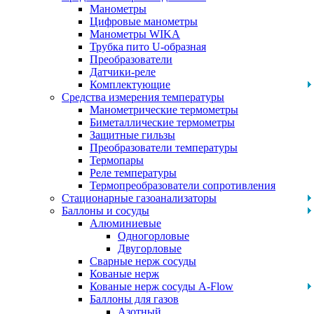
Манометры
Цифровые манометры
Манометры WIKA
Трубка пито U-образная
Преобразователи
Датчики-реле
Комплектующие
Средства измерения температуры
Манометрические термометры
Биметаллические термометры
Защитные гильзы
Преобразователи температуры
Термопары
Реле температуры
Термопреобразователи сопротивления
Стационарные газоанализаторы
Баллоны и сосуды
Алюминиевые
Одногорловые
Двугорловые
Сварные нерж сосуды
Кованые нерж
Кованые нерж сосуды A-Flow
Баллоны для газов
Азотный