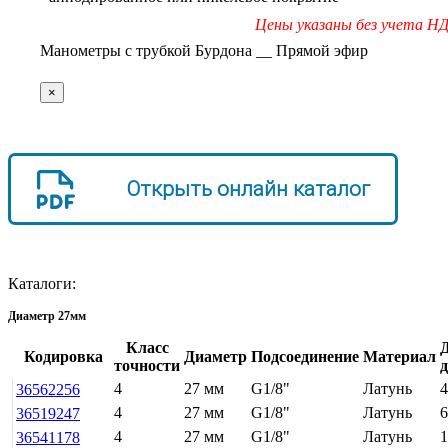
Цены указаны без учета Н
Манометры с трубкой Бурдона __ Прямой эфир
×
Открыть онлайн каталог
Каталоги:
Диаметр 27мм
Класс
Кодировка
Диаметр
Подсоединение
Материал
точности
4
27 мм
G1/8"
Латунь
4
36562256
4
27 мм
G1/8"
Латунь
6
36519247
4
27 мм
G1/8"
Латунь
1
36541178