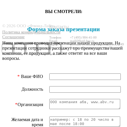
ВЫ СМОТРЕЛИ:
7444386
© 2026 ООО «Флюид-Лайн»
Контакты
Форма заказа презентации
Политика конфиденциальности
Соглашение
Телефон:
+7 (495) 984-41-00
Email:
mail@fluid-line.ru
Наша компания проводит презенации нашей продукции. На
Адрес:
Москва,
Большая
Cеменовская ул., д.49
презентации сотрудники расскажут про преимущества нашей
Отгрузка
Большая
Cеменовская ул., д.49
компании, ее продукции, а также ответят на все ваши
вопросы.
*
Ваше ФИО
Должность
*
Организация
Желаемая дата и
время