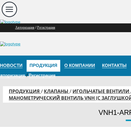
Авторизация
/
Регистрация
НОВОСТИ
ПРОДУКЦИЯ
О КОМПАНИИ
КОНТАКТЫ
вторизация
/
Регистрация
/
/
ПРОДУКЦИЯ
КЛАПАНЫ
ИГОЛЬЧАТЫЕ ВЕНТИЛИ
МАНОМЕТРИЧЕСКИЙ ВЕНТИЛЬ VNH (С ЗАГЛУШКОЙ
VNH1-AR