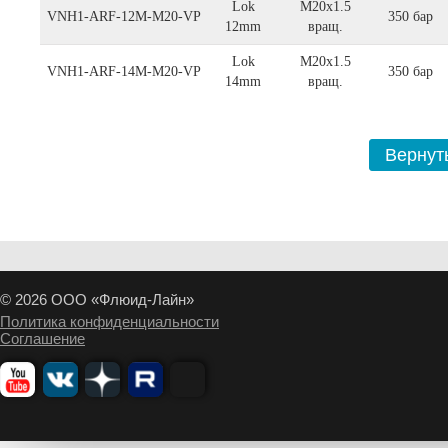
Lok
M20x1.5
VNH1-ARF-12M-M20-VP
350 бар
12mm
вращ.
Lok
M20x1.5
VNH1-ARF-14M-M20-VP
350 бар
14mm
вращ.
Вернуть
© 2026 ООО «Флюид-Лайн»
Политика конфиденциальности
Соглашение