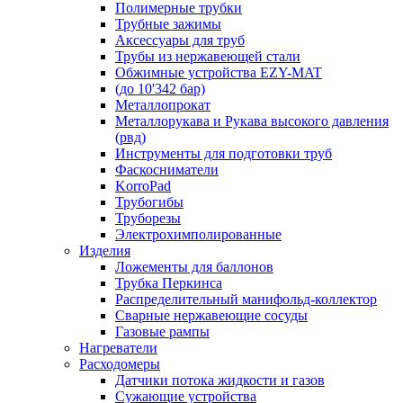
Полимерные трубки
Трубные зажимы
Аксессуары для труб
Трубы из нержавеющей стали
Обжимные устройства EZY-MAT
(до 10'342 бар)
Металлопрокат
Металлорукава и Рукава высокого давления
(рвд)
Инструменты для подготовки труб
Фаскосниматели
KorroPad
Трубогибы
Труборезы
Электрохимполированные
Изделия
Ложементы для баллонов
Трубка Перкинса
Распределительный манифольд-коллектор
Сварные нержавеющие сосуды
Газовые рампы
Нагреватели
Расходомеры
Датчики потока жидкости и газов
Сужающие устройства