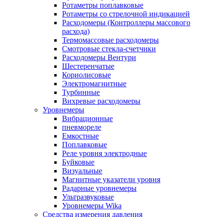
Ротаметры поплавковые
Ротаметры со стрелочной индикацией
Расходомеры (Контроллеры массового
расхода)
Термомассовые расходомеры
Смотровые стекла-счетчики
Расходомеры Вентури
Шестеренчатые
Кориолисовые
Электромагнитные
Турбинные
Вихревые расходомеры
Уровнемеры
Вибрационные
пневмореле
Емкостные
Поплавковые
Реле уровня электродные
Буйковые
Визуальные
Магнитные указатели уровня
Радарные уровнемеры
Ультразвуковые
Уровнемеры Wika
Средства измерения давления