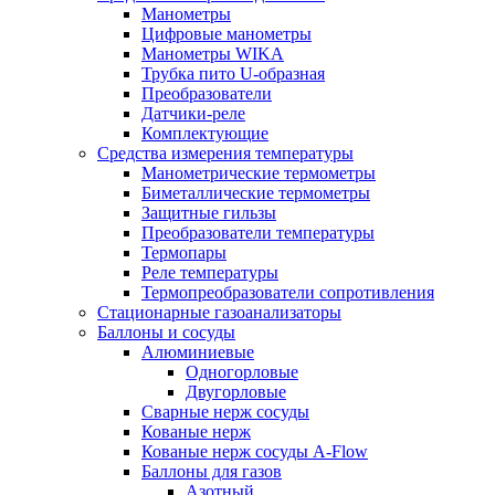
Манометры
Цифровые манометры
Манометры WIKA
Трубка пито U-образная
Преобразователи
Датчики-реле
Комплектующие
Средства измерения температуры
Манометрические термометры
Биметаллические термометры
Защитные гильзы
Преобразователи температуры
Термопары
Реле температуры
Термопреобразователи сопротивления
Стационарные газоанализаторы
Баллоны и сосуды
Алюминиевые
Одногорловые
Двугорловые
Сварные нерж сосуды
Кованые нерж
Кованые нерж сосуды A-Flow
Баллоны для газов
Азотный