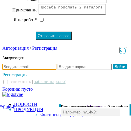
Примечание
Я не робот*
Авторизация
/
Регистрация
x
x
Авторизация
Регистрация
запомнить
|
забыли пароль?
Корзина: пусто
НОВОСТИ
@fluid-line.ru
Ваш регион:
многоканальный телефон
Москва
ПРОДУКЦИЯ
+7 (495) 984-41-00
Фитинги для труб Hy-Lok