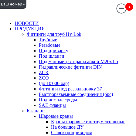
-
Ваш номер
x
x
НОВОСТИ
ПРОДУКЦИЯ
Фитинги для труб Hy-Lok
Трубные
Резьбовые
Под приварку
Под шланги
Под манометр с вращ.гайкой M20x1.5
Гидравлические фитинги DIN
ZCR
ZCO
(до 10'000 бар)
Фитинги под развальцовку 37
Быстроразъемные соединения (брс)
Под чистые среды
SAE фланцы
Клапаны
Шаровые краны
Краны шаровые инструментальные
На большое ДУ
С электроприводом