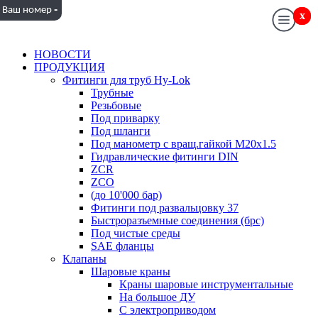
-
Ваш номер
x
x
НОВОСТИ
ПРОДУКЦИЯ
Фитинги для труб Hy-Lok
Трубные
Резьбовые
Под приварку
Под шланги
Под манометр с вращ.гайкой M20x1.5
Гидравлические фитинги DIN
ZCR
ZCO
(до 10'000 бар)
Фитинги под развальцовку 37
Быстроразъемные соединения (брс)
Под чистые среды
SAE фланцы
Клапаны
Шаровые краны
Краны шаровые инструментальные
На большое ДУ
С электроприводом