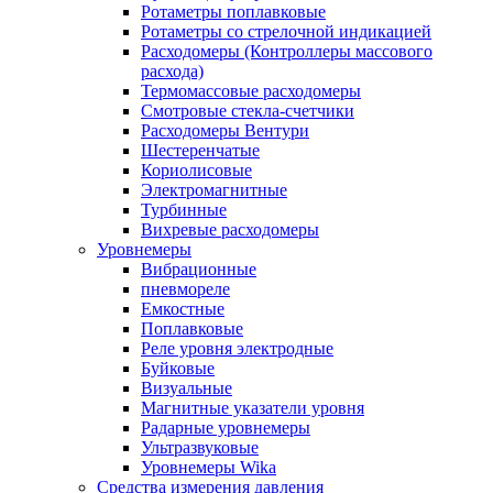
Ротаметры поплавковые
Ротаметры со стрелочной индикацией
Расходомеры (Контроллеры массового
расхода)
Термомассовые расходомеры
Смотровые стекла-счетчики
Расходомеры Вентури
Шестеренчатые
Кориолисовые
Электромагнитные
Турбинные
Вихревые расходомеры
Уровнемеры
Вибрационные
пневмореле
Емкостные
Поплавковые
Реле уровня электродные
Буйковые
Визуальные
Магнитные указатели уровня
Радарные уровнемеры
Ультразвуковые
Уровнемеры Wika
Средства измерения давления