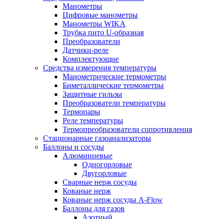
Манометры
Цифровые манометры
Манометры WIKA
Трубка пито U-образная
Преобразователи
Датчики-реле
Комплектующие
Средства измерения температуры
Манометрические термометры
Биметаллические термометры
Защитные гильзы
Преобразователи температуры
Термопары
Реле температуры
Термопреобразователи сопротивления
Стационарные газоанализаторы
Баллоны и сосуды
Алюминиевые
Одногорловые
Двугорловые
Сварные нерж сосуды
Кованые нерж
Кованые нерж сосуды A-Flow
Баллоны для газов
Азотный