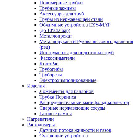
Полимерные трубки
Трубные зажимы
Аксессуары для труб
Трубы из нержавеющей стали
Обжимные устройства EZY-MAT
(до 10'342 бар)
Металлопрокат
Металлорукава и Рукава высокого давления
(рвд)
Инструменты для подготовки труб
Фаскосниматели
KorroPad
Трубогибы
Труборезы
Электрохимполированные
Изделия
Ложементы для баллонов
Трубка Перкинса
Распределительный манифольд-коллектор
Сварные нержавеющие сосуды
Газовые рампы
Нагреватели
Расходомеры
Датчики потока жидкости и газов
Сужающие устройства