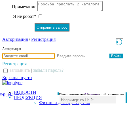
Примечание
Я не робот*
Авторизация
/
Регистрация
x
x
Авторизация
Регистрация
запомнить
|
забыли пароль?
Корзина: пусто
НОВОСТИ
@fluid-line.ru
Ваш регион:
многоканальный телефон
Москва
ПРОДУКЦИЯ
+7 (495) 984-41-00
Фитинги для труб Hy-Lok