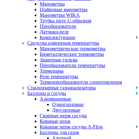
Манометры
Цифровые манометры
Манометры WIKA
Трубка пито U-образная
Преобразователи
Датчики-реле
Комплектующие
Средства измерения температуры
Манометрические термометры
Биметаллические термометры
Защитные гильзы
Преобразователи температуры
Термопары
Реле температуры
Термопреобразователи сопротивления
Стационарные газоанализаторы
Баллоны и сосуды
Алюминиевые
Одногорловые
Двугорловые
Сварные нерж сосуды
Кованые нерж
Кованые нерж сосуды A-Flow
Баллоны для газов
Азотный