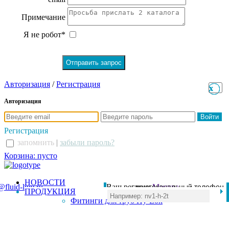
Примечание
Я не робот*
Авторизация
/
Регистрация
x
x
Авторизация
Регистрация
запомнить
|
забыли пароль?
Корзина: пусто
НОВОСТИ
@fluid-line.ru
Ваш регион:
многоканальный телефон
Москва
ПРОДУКЦИЯ
+7 (495) 984-41-00
Фитинги для труб Hy-Lok