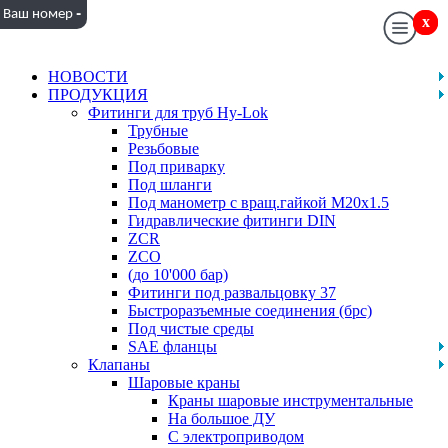
-
Ваш номер
x
x
НОВОСТИ
ПРОДУКЦИЯ
Фитинги для труб Hy-Lok
Трубные
Резьбовые
Под приварку
Под шланги
Под манометр с вращ.гайкой M20x1.5
Гидравлические фитинги DIN
ZCR
ZCO
(до 10'000 бар)
Фитинги под развальцовку 37
Быстроразъемные соединения (брс)
Под чистые среды
SAE фланцы
Клапаны
Шаровые краны
Краны шаровые инструментальные
На большое ДУ
С электроприводом