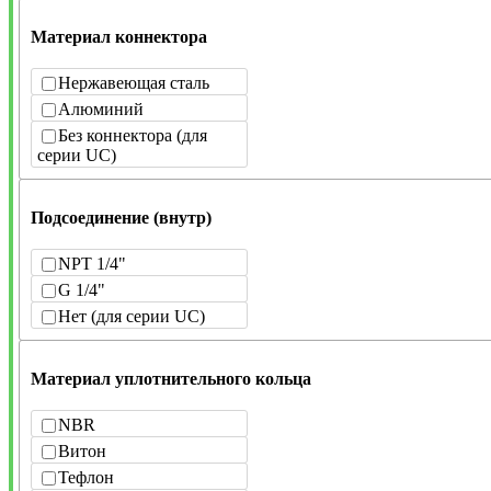
Материал коннектора
Нержавеющая сталь
Алюминий
Без коннектора (для
серии UC)
Подсоединение (внутр)
NPT 1/4"
G 1/4"
Нет (для серии UC)
Материал уплотнительного кольца
NBR
Витон
Тефлон