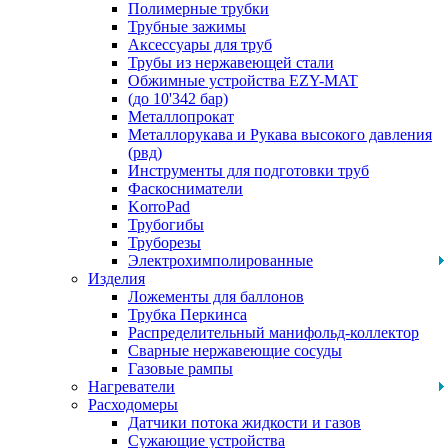
Полимерные трубки
Трубные зажимы
Аксессуары для труб
Трубы из нержавеющей стали
Обжимные устройства EZY-MAT
(до 10'342 бар)
Металлопрокат
Металлорукава и Рукава высокого давления
(рвд)
Инструменты для подготовки труб
Фаскосниматели
KorroPad
Трубогибы
Труборезы
Электрохимполированные
Изделия
Ложементы для баллонов
Трубка Перкинса
Распределительный манифольд-коллектор
Сварные нержавеющие сосуды
Газовые рампы
Нагреватели
Расходомеры
Датчики потока жидкости и газов
Сужающие устройства