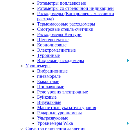
Ротаметры поплавковые
Ротаметры со стрелочной индикацией
Расходомеры (Контроллеры массового
расхода)
Термомассовые расходомеры
Смотровые стекла-счетчики
Расходомеры Вентури
Шестеренчатые
Кориолисовые
Электромагнитные
Турбинные
Вихревые расходомеры
Уровнемеры
Вибрационные
пневмореле
Емкостные
Поплавковые
Реле уровня электродные
Буйковые
Визуальные
Магнитные указатели уровня
Радарные уровнемеры
Ультразвуковые
Уровнемеры Wika
Средства измерения давления