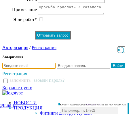
Примечание
Я не робот*
Авторизация
/
Регистрация
x
x
Авторизация
Регистрация
запомнить
|
забыли пароль?
Корзина: пусто
НОВОСТИ
@fluid-line.ru
Ваш регион:
многоканальный телефон
Москва
ПРОДУКЦИЯ
+7 (495) 984-41-00
Фитинги для труб Hy-Lok