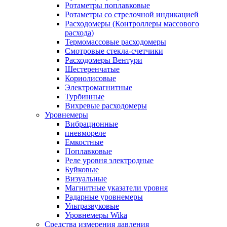
Ротаметры поплавковые
Ротаметры со стрелочной индикацией
Расходомеры (Контроллеры массового
расхода)
Термомассовые расходомеры
Смотровые стекла-счетчики
Расходомеры Вентури
Шестеренчатые
Кориолисовые
Электромагнитные
Турбинные
Вихревые расходомеры
Уровнемеры
Вибрационные
пневмореле
Емкостные
Поплавковые
Реле уровня электродные
Буйковые
Визуальные
Магнитные указатели уровня
Радарные уровнемеры
Ультразвуковые
Уровнемеры Wika
Средства измерения давления