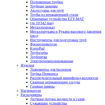
Полимерные трубки
Трубные зажимы
Аксессуары для труб
Трубы из нержавеющей стали
Обжимные устройства EZY-MAT
(до 10'342 бар)
Металлопрокат
Металлорукава и Рукава высокого давления
(рвд)
Инструменты для подготовки труб
Фаскосниматели
KorroPad
Трубогибы
Труборезы
Электрохимполированные
Изделия
Ложементы для баллонов
Трубка Перкинса
Распределительный манифольд-коллектор
Сварные нержавеющие сосуды
Газовые рампы
Нагреватели
Расходомеры
Датчики потока жидкости и газов
Сужающие устройства