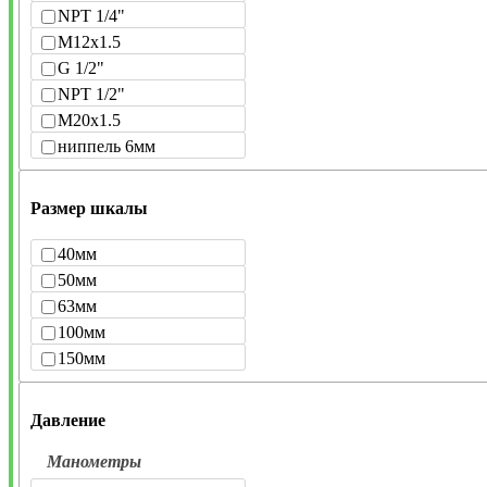
NPT 1/4"
M12x1.5
G 1/2"
NPT 1/2"
M20x1.5
ниппель 6мм
Размер шкалы
40мм
50мм
63мм
100мм
150мм
Давление
Манометры