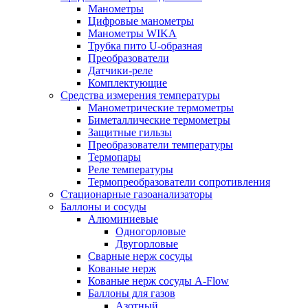
Манометры
Цифровые манометры
Манометры WIKA
Трубка пито U-образная
Преобразователи
Датчики-реле
Комплектующие
Средства измерения температуры
Манометрические термометры
Биметаллические термометры
Защитные гильзы
Преобразователи температуры
Термопары
Реле температуры
Термопреобразователи сопротивления
Стационарные газоанализаторы
Баллоны и сосуды
Алюминиевые
Одногорловые
Двугорловые
Сварные нерж сосуды
Кованые нерж
Кованые нерж сосуды A-Flow
Баллоны для газов
Азотный