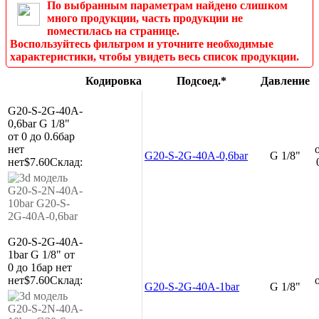
По выбранным параметрам найдено слишком
много продукции, часть продукции не
поместилась на странице.
Воспользуйтесь фильтром и уточните необходимые
характеристики, чтобы увидеть весь список продукции.
Кодировка
Подсоед.*
Давление
G20-S-2G-40A-
0,6bar
G 1/8"
от 0 до 0.6бар
нет
G20-S-2G-40A-0,6bar
G 1/8"
нет
$7.60
Склад:
G20-S-2G-40A-
1bar
G 1/8"
от
0 до 1бар
нет
нет
$7.60
Склад:
G20-S-2G-40A-1bar
G 1/8"