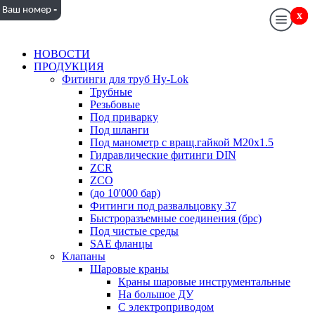
-
Ваш номер
x
x
НОВОСТИ
ПРОДУКЦИЯ
Фитинги для труб Hy-Lok
Трубные
Резьбовые
Под приварку
Под шланги
Под манометр с вращ.гайкой M20x1.5
Гидравлические фитинги DIN
ZCR
ZCO
(до 10'000 бар)
Фитинги под развальцовку 37
Быстроразъемные соединения (брс)
Под чистые среды
SAE фланцы
Клапаны
Шаровые краны
Краны шаровые инструментальные
На большое ДУ
С электроприводом