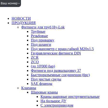
-
Ваш номер
НОВОСТИ
ПРОДУКЦИЯ
Фитинги для труб Hy-Lok
Трубные
Резьбовые
Под приварку
Под шланги
Под манометр с вращ.гайкой M20x1.5
Гидравлические фитинги DIN
ZCR
ZCO
(до 10'000 бар)
Фитинги под развальцовку 37
Быстроразъемные соединения (брс)
Под чистые среды
SAE фланцы
Клапаны
Шаровые краны
Краны шаровые инструментальные
На большое ДУ
С электроприводом