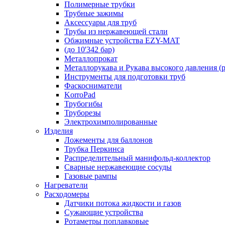
Полимерные трубки
Трубные зажимы
Аксессуары для труб
Трубы из нержавеющей стали
Обжимные устройства EZY-MAT
(до 10'342 бар)
Металлопрокат
Металлорукава и Рукава высокого давления (р
Инструменты для подготовки труб
Фаскосниматели
KorroPad
Трубогибы
Труборезы
Электрохимполированные
Изделия
Ложементы для баллонов
Трубка Перкинса
Распределительный манифольд-коллектор
Сварные нержавеющие сосуды
Газовые рампы
Нагреватели
Расходомеры
Датчики потока жидкости и газов
Сужающие устройства
Ротаметры поплавковые