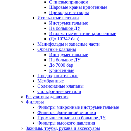
С пневмоприводом
Шаровые краны криогенные
Приводы и затворы
Игольчатые вентили
Инструментальные
На большое ДУ
Игольчатые вентили криогенные
(До 10'342 бар)
Манифольды и запасные части
Обратные клапаны
Инструментальные
На большое ДУ
До 7000 бар
Криогенные
Предохранительные
Мембранные
Соленоидные клапаны
Сильфонные вентили
Регуляторы давления
Фильтры
Фильтры микронные инструментальные
Фильтры финишной очистки
Промышленные и на большое ДУ
Фильтры высокого давления
Зажимы, трубы, рукава и аксессуары