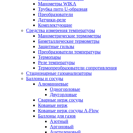
Манометры WIKA
Трубка пито U-образная
Преобразователи
Датчики-реле
Комплектующие
Средства измерения температуры
Манометрические термометры
Биметаллические термометры
Защитные гильзы
Преобразователи температуры
Термопары
Реле температуры
Термопреобразователи сопротивления
Стационарные газоанализаторы
Баллоны и сосуды
Алюминиевые
Одногорловые
Двугорловые
Сварные нерж сосуды
Кованые нерж
Кованые нерж сосуды A-Flow
Баллоны для газов
Азотный
Аргоновый
Ацетиленовый