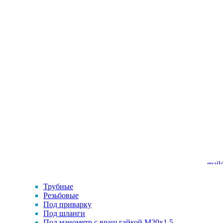
mail
Трубные
Резьбовые
Под приварку
Под шланги
Под манометр с вращ.гайкой M20x1.5