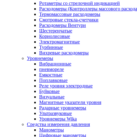
Ротаметры со стрелочной индикацией
Расходомеры (Контроллеры массового расхода
Термомассовые расходомеры
Смотровые стекла-счетчики
Расходомеры Вентури
Шестеренчатые
Кориолисовые
Электромагнитные
Турбинные
Вихревые расходомеры
Уровнемеры
Вибрационные
пневмореле
Емкостные
Поплавковые
Реле уровня электродные
Буйковые
Визуальные
Магнитные указатели уровня
Радарные уровнемеры
Ультразвуковые
Уровнемеры Wika
Средства измерения давления
Манометры
Цифровые манометры