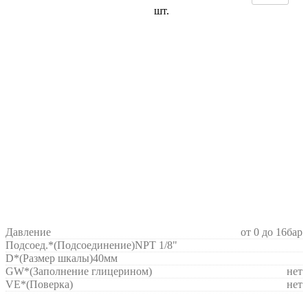
шт.
Давление
от 0 до 16бар
Подсоед.*(Подсоединение)
NPT 1/8"
D*(Размер шкалы)
40мм
GW*
(Заполнение глицерином)
нет
VE*
(Поверка)
нет