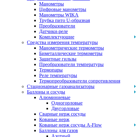
Манометры
Цифровые манометры
Манометры WIKA
Трубка пито U-образная
Преобразователи
Датчики-реле
Комплектующие
Средства измерения температуры
Манометрические термометры
Биметаллические термометры
Защитные гильзы
Преобразователи температуры
Термопары
Реле температуры
Термопреобразователи сопротивления
Стационарные газоанализаторы
Баллоны и сосуды
Алюминиевые
Одногорловые
Двугорловые
Сварные нерж сосуды
Кованые нерж
Кованые нерж сосуды A-Flow
Баллоны для газов
Азотный