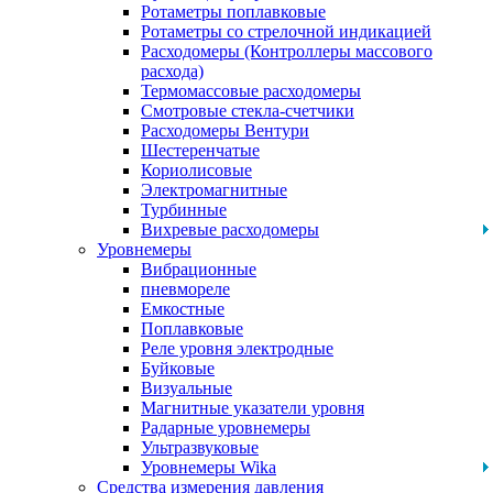
Ротаметры поплавковые
Ротаметры со стрелочной индикацией
Расходомеры (Контроллеры массового
расхода)
Термомассовые расходомеры
Смотровые стекла-счетчики
Расходомеры Вентури
Шестеренчатые
Кориолисовые
Электромагнитные
Турбинные
Вихревые расходомеры
Уровнемеры
Вибрационные
пневмореле
Емкостные
Поплавковые
Реле уровня электродные
Буйковые
Визуальные
Магнитные указатели уровня
Радарные уровнемеры
Ультразвуковые
Уровнемеры Wika
Средства измерения давления