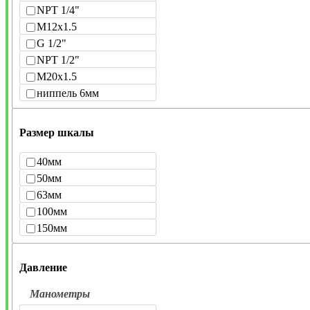
NPT 1/4"
M12x1.5
G 1/2"
NPT 1/2"
M20x1.5
ниппель 6мм
Размер шкалы
40мм
50мм
63мм
100мм
150мм
Давление
Манометры