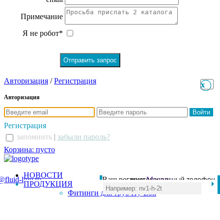
Примечание
Я не робот*
Авторизация
/
Регистрация
x
x
Авторизация
Регистрация
запомнить
|
забыли пароль?
Корзина: пусто
НОВОСТИ
@fluid-line.ru
Ваш регион:
многоканальный телефон
Москва
ПРОДУКЦИЯ
+7 (495) 984-41-00
Фитинги для труб Hy-Lok