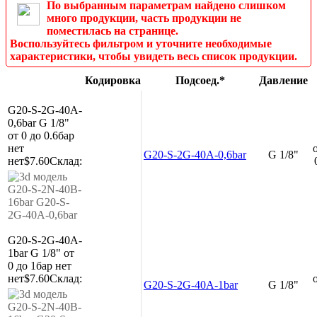
По выбранным параметрам найдено слишком
много продукции, часть продукции не
поместилась на странице.
Воспользуйтесь фильтром и уточните необходимые
характеристики, чтобы увидеть весь список продукции.
Кодировка
Подсоед.*
Давление
G20-S-2G-40A-
0,6bar
G 1/8"
от 0 до 0.6бар
нет
G20-S-2G-40A-0,6bar
G 1/8"
нет
$7.60
Склад:
G20-S-2G-40A-
1bar
G 1/8"
от
0 до 1бар
нет
нет
$7.60
Склад:
G20-S-2G-40A-1bar
G 1/8"