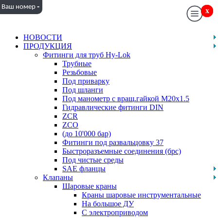
-
Ваш номер
x
x
НОВОСТИ
ПРОДУКЦИЯ
Фитинги для труб Hy-Lok
Трубные
Резьбовые
Под приварку
Под шланги
Под манометр с вращ.гайкой M20x1.5
Гидравлические фитинги DIN
ZCR
ZCO
(до 10'000 бар)
Фитинги под развальцовку 37
Быстроразъемные соединения (брс)
Под чистые среды
SAE фланцы
Клапаны
Шаровые краны
Краны шаровые инструментальные
На большое ДУ
С электроприводом