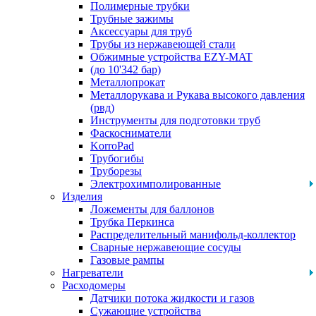
Полимерные трубки
Трубные зажимы
Аксессуары для труб
Трубы из нержавеющей стали
Обжимные устройства EZY-MAT
(до 10'342 бар)
Металлопрокат
Металлорукава и Рукава высокого давления
(рвд)
Инструменты для подготовки труб
Фаскосниматели
KorroPad
Трубогибы
Труборезы
Электрохимполированные
Изделия
Ложементы для баллонов
Трубка Перкинса
Распределительный манифольд-коллектор
Сварные нержавеющие сосуды
Газовые рампы
Нагреватели
Расходомеры
Датчики потока жидкости и газов
Сужающие устройства