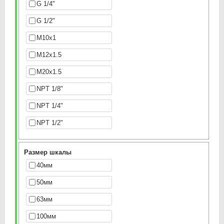
G 1/4"
G 1/2"
M10x1
M12x1.5
M20x1.5
NPT 1/8"
NPT 1/4"
NPT 1/2"
Размер шкалы
40мм
50мм
63мм
100мм