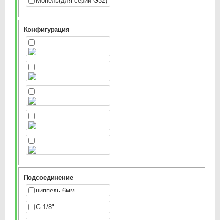
Монель(для серии G32)
Конфигурация
Подсоединение
ниппель 6мм
G 1/8"