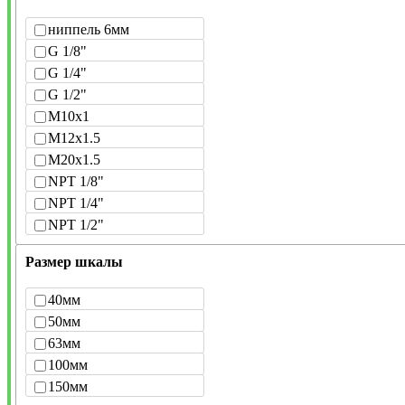
ниппель 6мм
G 1/8"
G 1/4"
G 1/2"
M10x1
M12x1.5
M20x1.5
NPT 1/8"
NPT 1/4"
NPT 1/2"
Размер шкалы
40мм
50мм
63мм
100мм
150мм