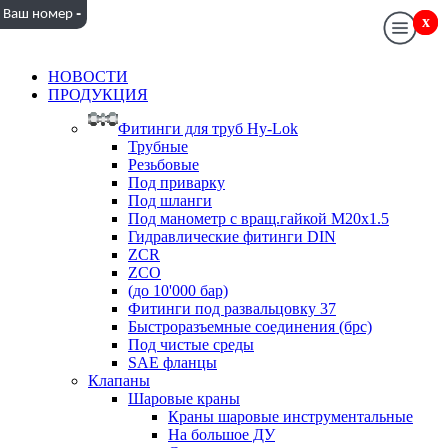
-
Ваш номер
x
x
НОВОСТИ
ПРОДУКЦИЯ
Фитинги для труб Hy-Lok
Трубные
Резьбовые
Под приварку
Под шланги
Под манометр с вращ.гайкой M20x1.5
Гидравлические фитинги DIN
ZCR
ZCO
(до 10'000 бар)
Фитинги под развальцовку 37
Быстроразъемные соединения (брс)
Под чистые среды
SAE фланцы
Клапаны
Шаровые краны
Краны шаровые инструментальные
На большое ДУ