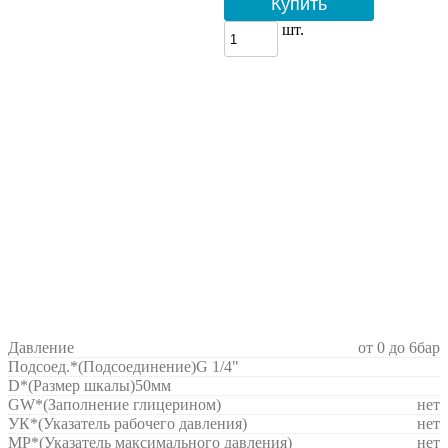
Купить
шт.
Давление
от 0 до 6бар
Подсоед.*(Подсоединение)
G 1/4"
D*(Размер шкалы)
50мм
GW*
(Заполнение глицерином)
нет
УК*
(Указатель рабочего давления)
нет
MP*
(Указатель максимального давления)
нет