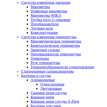
Средства измерения давления
Манометры
Цифровые манометры
Манометры WIKA
Трубка пито U-образная
Преобразователи
Датчики-реле
Комплектующие
Средства измерения температуры
Манометрические термометры
Биметаллические термометры
Защитные гильзы
Преобразователи температуры
Термопары
Реле температуры
Термопреобразователи сопротивления
Стационарные газоанализаторы
Баллоны и сосуды
Алюминиевые
Одногорловые
Двугорловые
Сварные нерж сосуды
Кованые нерж
Кованые нерж сосуды A-Flow
Баллоны для газов