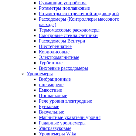
Сужающие устройства
Ротаметры поплавковые
Ротаметры со стрелочной индикацией
Расходомеры (Контроллеры массового
расхода)
Термомассовые расходомеры
Смотровые стекла-счетчики
Расходомеры Вентури
Шестеренчатые
Кориолисовые
Электромагнитные
Турбинные
Вихревые расходомеры
Уровнемеры
Вибрационные
пневмореле
Емкостные
Поплавковые
Реле уровня электродные
Буйковые
Визуальные
Магнитные указатели уровня
Радарные уровнемеры
Ультразвуковые
Уровнемеры Wika