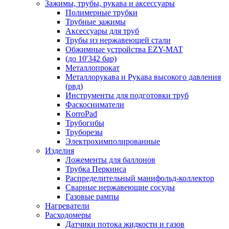
Зажимы, трубы, рукава и аксессуары
Полимерные трубки
Трубные зажимы
Аксессуары для труб
Трубы из нержавеющей стали
Обжимные устройства EZY-MAT
(до 10'342 бар)
Металлопрокат
Металлорукава и Рукава высокого давления
(рвд)
Инструменты для подготовки труб
Фаскосниматели
KorroPad
Трубогибы
Труборезы
Электрохимполированные
Изделия
Ложементы для баллонов
Трубка Перкинса
Распределительный манифольд-коллектор
Сварные нержавеющие сосуды
Газовые рампы
Нагреватели
Расходомеры
Датчики потока жидкости и газов