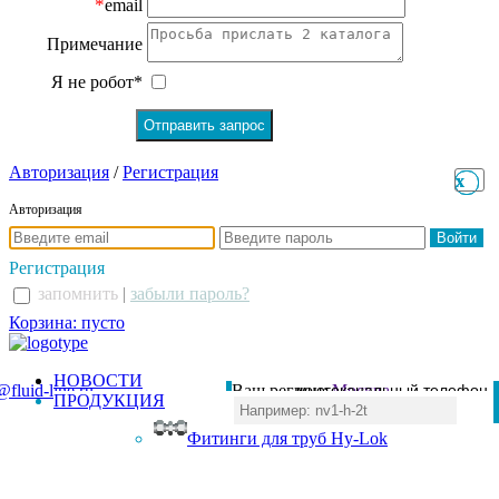
*
email
Примечание
Я не робот*
Авторизация
/
Регистрация
x
x
Авторизация
Регистрация
запомнить
|
забыли пароль?
Корзина: пусто
НОВОСТИ
@fluid-line.ru
Ваш регион:
многоканальный телефон
Москва
ПРОДУКЦИЯ
+7 (495) 984-41-00
Фитинги для труб Hy-Lok