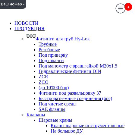
-
Ваш номер
x
x
НОВОСТИ
ПРОДУКЦИЯ
Фитинги для труб Hy-Lok
Трубные
Резьбовые
Под приварку
Под шланги
Под манометр с вращ.гайкой M20x1.5
Гидравлические фитинги DIN
ZCR
ZCO
(до 10'000 бар)
Фитинги под развальцовку 37
Быстроразъемные соединения (брс)
Под чистые среды
SAE фланцы
Клапаны
Шаровые краны
Краны шаровые инструментальные
На большое ДУ