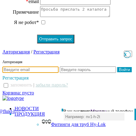
*
email
Примечание
Я не робот*
Авторизация
/
Регистрация
x
x
Авторизация
Регистрация
запомнить
|
забыли пароль?
Корзина: пусто
НОВОСТИ
@fluid-line.ru
Ваш регион:
многоканальный телефон
Москва
ПРОДУКЦИЯ
+7 (495) 984-41-00
Фитинги для труб Hy-Lok