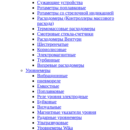
Сужающие устройства
Ротаметры поплавковые
Ротаметры со стрелочной индикацией
Расходомеры (Контроллеры массового
расхода)
Термомассовые расходомеры
Смотровые стекла-счетчики
Расходомеры Вентури
Шестеренчатые
Кориолисовые
Электромагнитные
Турбинные
Вихревые расходомеры
Уровнемеры
Вибрационные
пневмореле
Емкостные
Поплавковые
Реле уровня электродные
Буйковые
Визуальные
Магнитные указатели уровня
Радарные уровнемеры
Ультразвуковые
Уровнемеры Wika