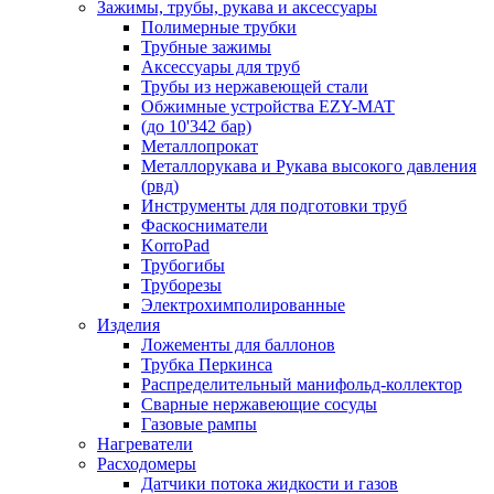
Зажимы, трубы, рукава и аксессуары
Полимерные трубки
Трубные зажимы
Аксессуары для труб
Трубы из нержавеющей стали
Обжимные устройства EZY-MAT
(до 10'342 бар)
Металлопрокат
Металлорукава и Рукава высокого давления
(рвд)
Инструменты для подготовки труб
Фаскосниматели
KorroPad
Трубогибы
Труборезы
Электрохимполированные
Изделия
Ложементы для баллонов
Трубка Перкинса
Распределительный манифольд-коллектор
Сварные нержавеющие сосуды
Газовые рампы
Нагреватели
Расходомеры
Датчики потока жидкости и газов