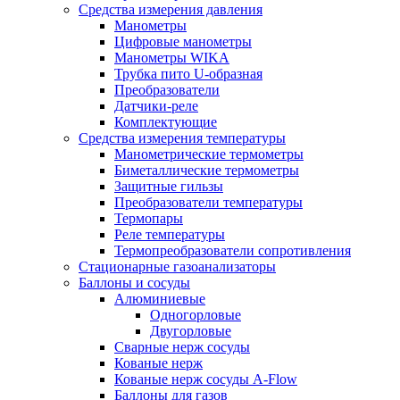
Средства измерения давления
Манометры
Цифровые манометры
Манометры WIKA
Трубка пито U-образная
Преобразователи
Датчики-реле
Комплектующие
Средства измерения температуры
Манометрические термометры
Биметаллические термометры
Защитные гильзы
Преобразователи температуры
Термопары
Реле температуры
Термопреобразователи сопротивления
Стационарные газоанализаторы
Баллоны и сосуды
Алюминиевые
Одногорловые
Двугорловые
Сварные нерж сосуды
Кованые нерж
Кованые нерж сосуды A-Flow
Баллоны для газов