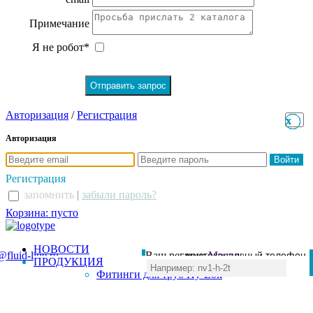
Примечание
Я не робот*
Авторизация
/
Регистрация
x
x
Авторизация
Регистрация
запомнить
|
забыли пароль?
Корзина: пусто
НОВОСТИ
@fluid-line.ru
Ваш регион:
многоканальный телефон
Москва
ПРОДУКЦИЯ
+7 (495) 984-41-00
Фитинги для труб Hy-Lok