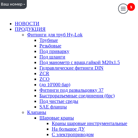
-
Ваш номер
x
x
НОВОСТИ
ПРОДУКЦИЯ
Фитинги для труб Hy-Lok
Трубные
Резьбовые
Под приварку
Под шланги
Под манометр с вращ.гайкой M20x1.5
Гидравлические фитинги DIN
ZCR
ZCO
(до 10'000 бар)
Фитинги под развальцовку 37
Быстроразъемные соединения (брс)
Под чистые среды
SAE фланцы
Клапаны
Шаровые краны
Краны шаровые инструментальные
На большое ДУ
С электроприводом