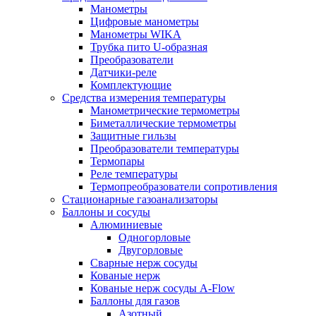
Манометры
Цифровые манометры
Манометры WIKA
Трубка пито U-образная
Преобразователи
Датчики-реле
Комплектующие
Средства измерения температуры
Манометрические термометры
Биметаллические термометры
Защитные гильзы
Преобразователи температуры
Термопары
Реле температуры
Термопреобразователи сопротивления
Стационарные газоанализаторы
Баллоны и сосуды
Алюминиевые
Одногорловые
Двугорловые
Сварные нерж сосуды
Кованые нерж
Кованые нерж сосуды A-Flow
Баллоны для газов
Азотный