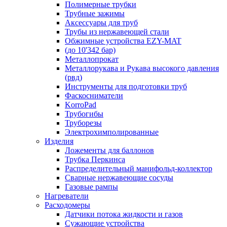
Полимерные трубки
Трубные зажимы
Аксессуары для труб
Трубы из нержавеющей стали
Обжимные устройства EZY-MAT
(до 10'342 бар)
Металлопрокат
Металлорукава и Рукава высокого давления
(рвд)
Инструменты для подготовки труб
Фаскосниматели
KorroPad
Трубогибы
Труборезы
Электрохимполированные
Изделия
Ложементы для баллонов
Трубка Перкинса
Распределительный манифольд-коллектор
Сварные нержавеющие сосуды
Газовые рампы
Нагреватели
Расходомеры
Датчики потока жидкости и газов
Сужающие устройства