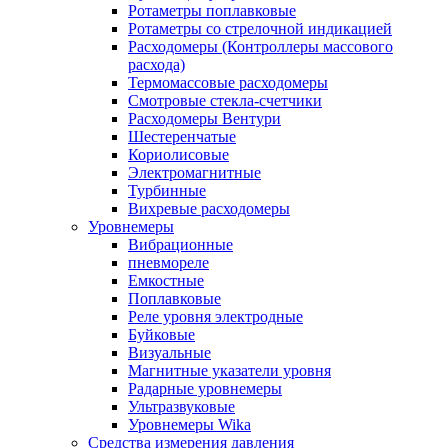
Ротаметры поплавковые
Ротаметры со стрелочной индикацией
Расходомеры (Контроллеры массового
расхода)
Термомассовые расходомеры
Смотровые стекла-счетчики
Расходомеры Вентури
Шестеренчатые
Кориолисовые
Электромагнитные
Турбинные
Вихревые расходомеры
Уровнемеры
Вибрационные
пневмореле
Емкостные
Поплавковые
Реле уровня электродные
Буйковые
Визуальные
Магнитные указатели уровня
Радарные уровнемеры
Ультразвуковые
Уровнемеры Wika
Средства измерения давления