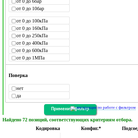
от 0 до 6бар
от 0 до 10бар
от 0 до 100кПа
от 0 до 160кПа
от 0 до 250кПа
от 0 до 400кПа
от 0 до 600кПа
от 0 до 1МПа
Поверка
нет
да
инструкция по работе с фильтром
Найдено 72 позиций, соответствующих критериям отбора.
Кодировка
Конфиг.*
Подсое