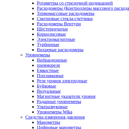
Ротаметры со стрелочной индикацией
Расходомеры (Контроллеры массового расхода
Термомассовые расходомеры
Смотровые стекла-счетчики
Расходомеры Вентури
Шестеренчатые
Кориолисовые
Электромагнитные
Турбинные
Вихревые расходомеры
Уровнемеры
Вибрационные
пневмореле
Емкостные
Поплавковые
Реле уровня электродные
Буйковые
Визуальные
Магнитные указатели уровня
Радарные уровнемеры
Ультразвуковые
Уровнемеры Wika
Средства измерения давления
Манометры
Цифровые манометры