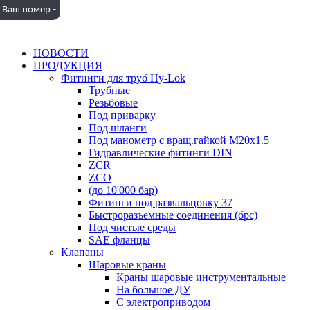
-
Ваш номер
НОВОСТИ
ПРОДУКЦИЯ
Фитинги для труб Hy-Lok
Трубные
Резьбовые
Под приварку
Под шланги
Под манометр с вращ.гайкой M20x1.5
Гидравлические фитинги DIN
ZCR
ZCO
(до 10'000 бар)
Фитинги под развальцовку 37
Быстроразъемные соединения (брс)
Под чистые среды
SAE фланцы
Клапаны
Шаровые краны
Краны шаровые инструментальные
На большое ДУ
С электроприводом