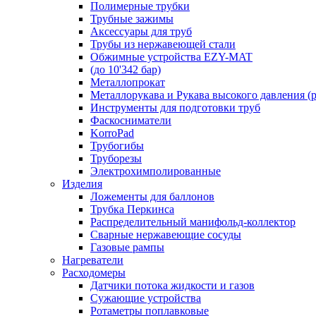
Полимерные трубки
Трубные зажимы
Аксессуары для труб
Трубы из нержавеющей стали
Обжимные устройства EZY-MAT
(до 10'342 бар)
Металлопрокат
Металлорукава и Рукава высокого давления (р
Инструменты для подготовки труб
Фаскосниматели
KorroPad
Трубогибы
Труборезы
Электрохимполированные
Изделия
Ложементы для баллонов
Трубка Перкинса
Распределительный манифольд-коллектор
Сварные нержавеющие сосуды
Газовые рампы
Нагреватели
Расходомеры
Датчики потока жидкости и газов
Сужающие устройства
Ротаметры поплавковые