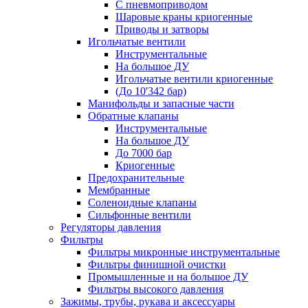
С пневмоприводом
Шаровые краны криогенные
Приводы и затворы
Игольчатые вентили
Инструментальные
На большое ДУ
Игольчатые вентили криогенные
(До 10'342 бар)
Манифольды и запасные части
Обратные клапаны
Инструментальные
На большое ДУ
До 7000 бар
Криогенные
Предохранительные
Мембранные
Соленоидные клапаны
Сильфонные вентили
Регуляторы давления
Фильтры
Фильтры микронные инструментальные
Фильтры финишной очистки
Промышленные и на большое ДУ
Фильтры высокого давления
Зажимы, трубы, рукава и аксессуары