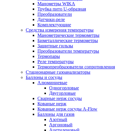
Манометры WIKA
Трубка пито U-образная
Преобразователи
Датчики-реле
Комплектующие
Средства измерения температуры
Манометрические термометры
Биметаллические термометры
Защитные гильзы
Преобразователи температуры
Термопары
Реле температуры
Термопреобразователи сопротивления
Стационарные газоанализаторы
Баллоны и сосуды
Алюминиевые
Одногорловые
Двугорловые
Сварные нерж сосуды
Кованые нерж
Кованые нерж сосуды A-Flow
Баллоны для газов
Азотный
Аргоновый
Ацетиленовый