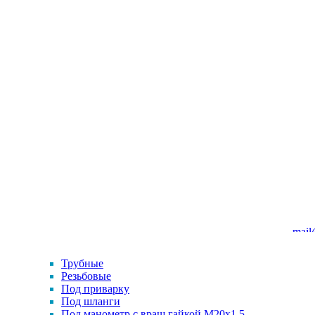
mail
Трубные
Резьбовые
Под приварку
Под шланги
Под манометр с вращ.гайкой M20x1.5