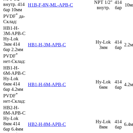
NPT 1/2"
414
внутр.
414
H1B-F-8N-ML-APB-C
10м
внутр.
бар
бар
10мм
*
PVDF
да
-
Склад:
HB1-H-
3M-APB-C
Hy-Lok
Hy-Lok
414
3мм
414
HB1-H-3M-APB-C
2.2
3мм
бар
бар
2.2мм
*
PVDF
нет
-
Склад:
HB1-H-
6M-APB-C
Hy-Lok
Hy-Lok
414
6мм
414
HB1-H-6M-APB-C
4.2
6мм
бар
бар
4.2мм
*
PVDF
нет
-
Склад:
HB2-H-
8M-APB-C
Hy-Lok
Hy-Lok
414
8мм
414
HB2-H-8M-APB-C
6.4
8мм
бар
бар
6.4мм