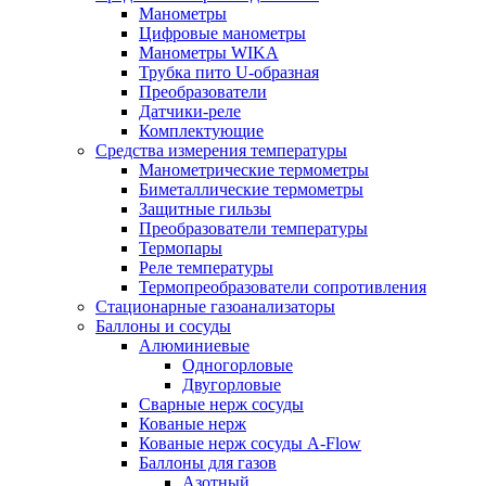
Манометры
Цифровые манометры
Манометры WIKA
Трубка пито U-образная
Преобразователи
Датчики-реле
Комплектующие
Средства измерения температуры
Манометрические термометры
Биметаллические термометры
Защитные гильзы
Преобразователи температуры
Термопары
Реле температуры
Термопреобразователи сопротивления
Стационарные газоанализаторы
Баллоны и сосуды
Алюминиевые
Одногорловые
Двугорловые
Сварные нерж сосуды
Кованые нерж
Кованые нерж сосуды A-Flow
Баллоны для газов
Азотный