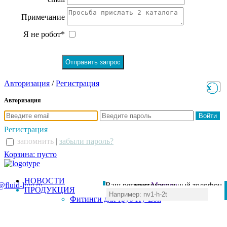
Примечание
Я не робот*
Авторизация
/
Регистрация
x
x
Авторизация
Регистрация
запомнить
|
забыли пароль?
Корзина: пусто
НОВОСТИ
@fluid-line.ru
Ваш регион:
многоканальный телефон
Москва
ПРОДУКЦИЯ
+7 (495) 984-41-00
Фитинги для труб Hy-Lok