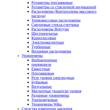
Ротаметры поплавковые
Ротаметры со стрелочной индикацией
Расходомеры (Контроллеры массового
расхода)
Термомассовые расходомеры
Смотровые стекла-счетчики
Расходомеры Вентури
Шестеренчатые
Кориолисовые
Электромагнитные
Турбинные
Вихревые расходомеры
Уровнемеры
Вибрационные
пневмореле
Емкостные
Поплавковые
Реле уровня электродные
Буйковые
Визуальные
Магнитные указатели уровня
Радарные уровнемеры
Ультразвуковые
Уровнемеры Wika
Средства измерения давления