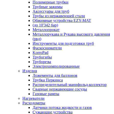
Полимерные трубки
Трубные зажимы
Аксессуары для труб
Трубы из нержавеющей стали
Обжимные устройства EZY-MAT
(до 10'342 бар)
Металлопрокат
Металлорукава и Рукава высокого давления
(рвд)
Инструменты для подготовки труб
Фаскосниматели
KorroPad
Трубогибы
Труборезы
Электрохимполированные
Изделия
Ложементы для баллонов
Трубка Перкинса
Распределительный манифольд-коллектор
Сварные нержавеющие сосуды
Газовые рампы
Нагреватели
Расходомеры
Датчики потока жидкости и газов
Сужающие устройства