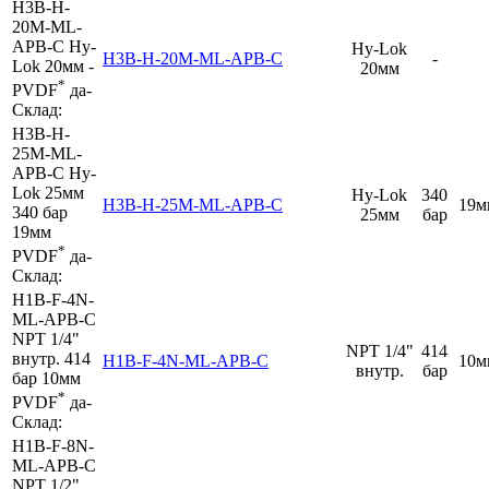
H3B-H-
20M-ML-
APB-C
Hy-
Hy-Lok
H3B-H-20M-ML-APB-C
-
Lok 20мм
-
20мм
*
PVDF
да
-
Склад:
H3B-H-
25M-ML-
APB-C
Hy-
Lok 25мм
Hy-Lok
340
H3B-H-25M-ML-APB-C
19м
340 бар
25мм
бар
19мм
*
PVDF
да
-
Склад:
H1B-F-4N-
ML-APB-C
NPT 1/4"
NPT 1/4"
414
внутр.
414
H1B-F-4N-ML-APB-C
10м
внутр.
бар
бар
10мм
*
PVDF
да
-
Склад:
H1B-F-8N-
ML-APB-C
NPT 1/2"