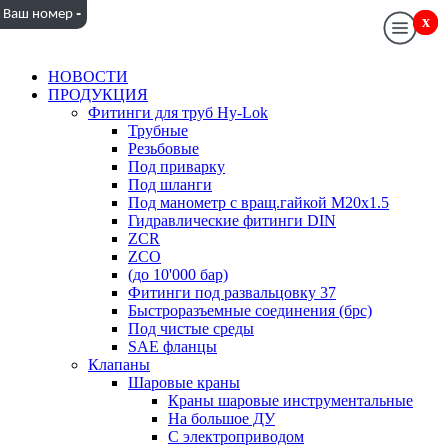
-
Ваш номер
x
x
НОВОСТИ
ПРОДУКЦИЯ
Фитинги для труб Hy-Lok
Трубные
Резьбовые
Под приварку
Под шланги
Под манометр с вращ.гайкой M20x1.5
Гидравлические фитинги DIN
ZCR
ZCO
(до 10'000 бар)
Фитинги под развальцовку 37
Быстроразъемные соединения (брс)
Под чистые среды
SAE фланцы
Клапаны
Шаровые краны
Краны шаровые инструментальные
На большое ДУ
С электроприводом