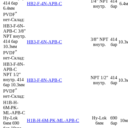
1/4” NPT
414
414 бар
HB2-F-4N-APB-C
6.4
внутр.
бар
6.4мм
*
PVDF
нет
-
Склад:
HB3-F-6N-
APB-C
3/8”
NPT внутр.
3/8” NPT
414
414 бар
HB3-F-6N-APB-C
10.3
внутр.
бар
10.3мм
*
PVDF
нет
-
Склад:
HB3-F-8N-
APB-C
NPT 1/2"
NPT 1/2"
414
внутр.
414
HB3-F-8N-APB-C
10.3
внутр.
бар
бар
10.3мм
*
PVDF
нет
-
Склад:
H1B-H-
6M-PK-
ML-APB-C
Hy-Lok
Hy-Lok
690
H1B-H-6M-PK-ML-APB-C
10м
6мм
690
6мм
бар