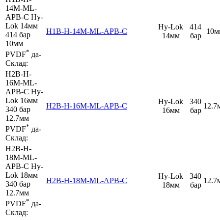
14M-ML-
APB-C
Hy-
Lok 14мм
Hy-Lok
414
H1B-H-14M-ML-APB-C
10м
414 бар
14мм
бар
10мм
*
PVDF
да
-
Склад:
H2B-H-
16M-ML-
APB-C
Hy-
Lok 16мм
Hy-Lok
340
H2B-H-16M-ML-APB-C
12.7
340 бар
16мм
бар
12.7мм
*
PVDF
да
-
Склад:
H2B-H-
18M-ML-
APB-C
Hy-
Lok 18мм
Hy-Lok
340
H2B-H-18M-ML-APB-C
12.7
340 бар
18мм
бар
12.7мм
*
PVDF
да
-
Склад: