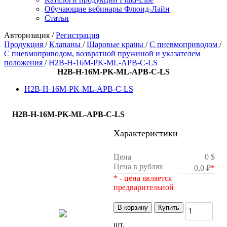
Обучающие вебинары Флюид-Лайн
Статьи
Авторизация
/
Регистрация
Продукция
/
Клапаны
/
Шаровые краны
/
С пневмоприводом
/
С пневмоприводом, возвратной пружиной и указателем
положения
/
H2B-H-16M-PK-ML-APB-C-LS
H2B-H-16M-PK-ML-APB-C-LS
H2B-H-16M-PK-ML-APB-C-LS
H2B-H-16M-PK-ML-APB-C-LS
Характеристики
Цена
0 $
Цена в рублях
0,0 ₽
*
* - цена является
предварительной
В корзину
Купить
шт.