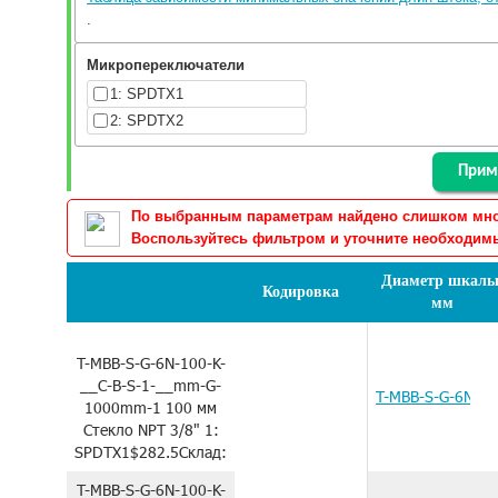
.
Микропереключатели
1: SPDTX1
2: SPDTX2
По выбранным параметрам найдено слишком много
Воспользуйтесь фильтром и уточните необходимы
Диаметр шкалы
Кодировка
мм
T-MBB-S-G-6N-100-K-
__C-B-S-1-__mm-G-
T-MBB-S-G-6N-1
1000mm-1
100 мм
Стекло
NPT 3/8"
1:
SPDTX1
$282.5
Склад:
T-MBB-S-G-6N-100-K-