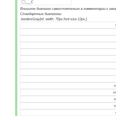
___С
Впишите диапазон самостоятельно в комментарии к зака
Стандартные диапазоны:
о
о
о
о