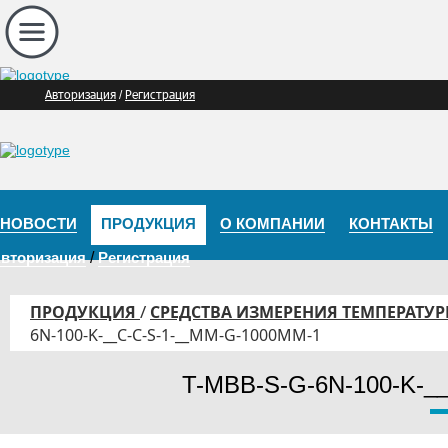
Авторизация
Регистрация
/
НОВОСТИ
ПРОДУКЦИЯ
О КОМПАНИИ
КОНТАКТЫ
вторизация
/
Регистрация
/
ПРОДУКЦИЯ
СРЕДСТВА ИЗМЕРЕНИЯ ТЕМПЕРАТУ
6N-100-K-__C-C-S-1-__MM-G-1000MM-1
T-MBB-S-G-6N-100-K-_