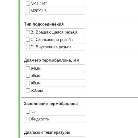
NPT 1/4"
M20X1.5
Тип подсоединения
B: Вращающаяся резьба
C: Скользящая резьба
D: Внутренняя резьба
Диаметр термобаллона, мм
ø4мм
ø6мм
ø8мм
ø10мм
Заполнение термобаллона
Газ
Жидкость
Диапазон температуры