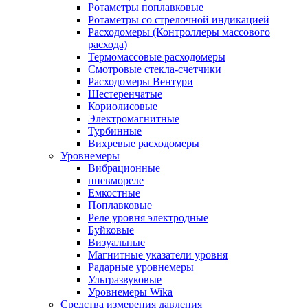
Ротаметры поплавковые
Ротаметры со стрелочной индикацией
Расходомеры (Контроллеры массового
расхода)
Термомассовые расходомеры
Смотровые стекла-счетчики
Расходомеры Вентури
Шестеренчатые
Кориолисовые
Электромагнитные
Турбинные
Вихревые расходомеры
Уровнемеры
Вибрационные
пневмореле
Емкостные
Поплавковые
Реле уровня электродные
Буйковые
Визуальные
Магнитные указатели уровня
Радарные уровнемеры
Ультразвуковые
Уровнемеры Wika
Средства измерения давления