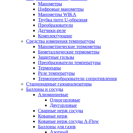
Манометры
Цифровые манометры
Манометры WIKA
Трубка пито U-образная
Преобразователи
Датчики-реле
Комплектующие
Средства измерения температуры
Манометрические термометры
Биметаллические термометры
Защитные гильзы
Преобразователи температуры
Термопары
Реле температуры
Термопреобразователи сопротивления
Стационарные газоанализаторы
Баллоны и сосуды
Алюминиевые
Одногорловые
Двугорловые
Сварные нерж сосуды
Кованые нерж
Кованые нерж сосуды A-Flow
Баллоны для газов
Азотный