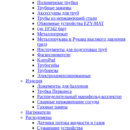
Полимерные трубки
Трубные зажимы
Аксессуары для труб
Трубы из нержавеющей стали
Обжимные устройства EZY-MAT
(до 10'342 бар)
Металлопрокат
Металлорукава и Рукава высокого давления
(рвд)
Инструменты для подготовки труб
Фаскосниматели
KorroPad
Трубогибы
Труборезы
Электрохимполированные
Изделия
Ложементы для баллонов
Трубка Перкинса
Распределительный манифольд-коллектор
Сварные нержавеющие сосуды
Газовые рампы
Нагреватели
Расходомеры
Датчики потока жидкости и газов
Сужающие устройства