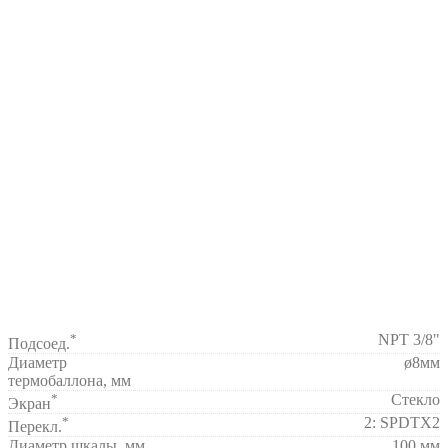
*
NPT 3/8"
Подсоед.
Диаметр
ø8мм
термобаллона, мм
*
Стекло
Экран
*
2: SPDTX2
Перекл.
Диаметр шкалы, мм
100 мм