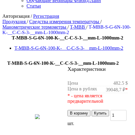
Обучающие вебинары Флюид-Лайн
Статьи
Авторизация
/
Регистрация
Продукция
/
Средства измерения температуры
/
Манометрические термометры
/
T-MBB
/
T-MBB-S-G-6N-100-
K-__C-C-S-3-__mm-L-1000mm-2
T-MBB-S-G-6N-100-K-__C-C-S-3-__mm-L-1000mm-2
T-MBB-S-G-6N-100-K-__C-C-S-3-__mm-L-1000mm-2
T-MBB-S-G-6N-100-K-__C-C-S-3-__mm-L-1000mm-2
Характеристики
Цена
482.5 $
Цена в рублях
39048,7 ₽
*
* - цена является
предварительной
В корзину
Купить
шт.