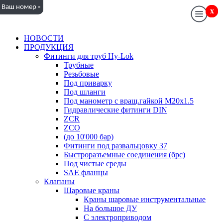
-
Ваш номер
x
x
НОВОСТИ
ПРОДУКЦИЯ
Фитинги для труб Hy-Lok
Трубные
Резьбовые
Под приварку
Под шланги
Под манометр с вращ.гайкой M20x1.5
Гидравлические фитинги DIN
ZCR
ZCO
(до 10'000 бар)
Фитинги под развальцовку 37
Быстроразъемные соединения (брс)
Под чистые среды
SAE фланцы
Клапаны
Шаровые краны
Краны шаровые инструментальные
На большое ДУ
С электроприводом