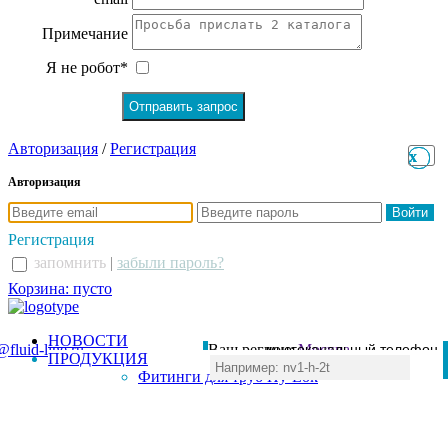
Примечание
Я не робот*
Авторизация
/
Регистрация
x
x
Авторизация
Регистрация
запомнить
|
забыли пароль?
Корзина: пусто
НОВОСТИ
@fluid-line.ru
Ваш регион:
многоканальный телефон
Москва
ПРОДУКЦИЯ
+7 (495) 984-41-00
Фитинги для труб Hy-Lok