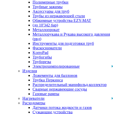
Полимерные трубки
Трубные зажимы
Аксессуары для труб
Трубы из нержавеющей стали
Обжимные устройства EZY-MAT
(до 10'342 бар)
Металлопрокат
Металлорукава и Рукава высокого давления
(рвд)
Инструменты для подготовки труб
Фаскосниматели
KorroPad
Трубогибы
Труборезы
Электрохимполированные
Изделия
Ложементы для баллонов
Трубка Перкинса
Распределительный манифольд-коллектор
Сварные нержавеющие сосуды
Газовые рампы
Нагреватели
Расходомеры
Датчики потока жидкости и газов
Сужающие устройства