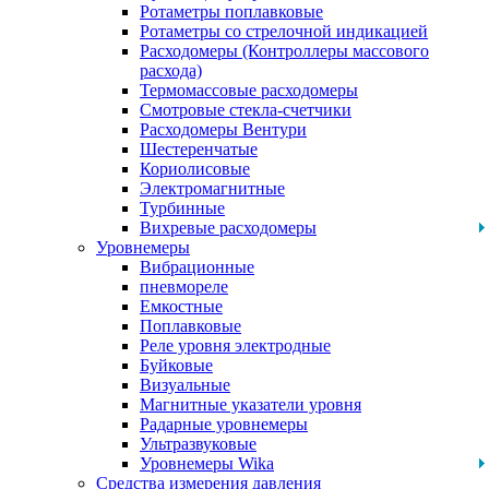
Ротаметры поплавковые
Ротаметры со стрелочной индикацией
Расходомеры (Контроллеры массового
расхода)
Термомассовые расходомеры
Смотровые стекла-счетчики
Расходомеры Вентури
Шестеренчатые
Кориолисовые
Электромагнитные
Турбинные
Вихревые расходомеры
Уровнемеры
Вибрационные
пневмореле
Емкостные
Поплавковые
Реле уровня электродные
Буйковые
Визуальные
Магнитные указатели уровня
Радарные уровнемеры
Ультразвуковые
Уровнемеры Wika
Средства измерения давления