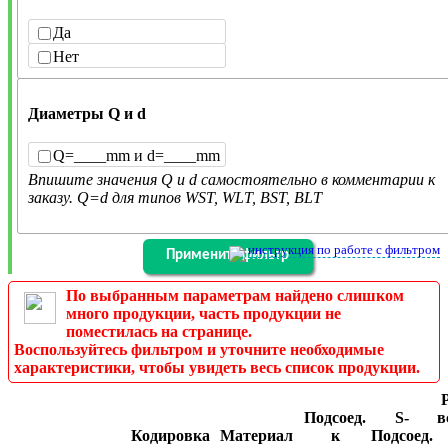
Да
Нет
Диаметры Q и d
Q=____mm и d=____mm
Впишите значения Q и d самостоятельно в комментарии к
заказу. Q=d для типов WST, WLT, BST, BLT
инструкция по работе с фильтром
По выбранным параметрам найдено слишком
много продукции, часть продукции не
поместилась на странице.
Воспользуйтесь фильтром и уточните необходимые
характеристики, чтобы увидеть весь список продукции.
Подсоед.
S-
в
Кодировка
Материал
к
Подсоед.