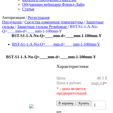
Обучающие вебинары Флюид-Лайн
Статьи
Авторизация
/
Регистрация
Продукция
/
Средства измерения температуры
/
Защитные
гильзы
/
Защитные гильзы Резьбовые
/
BST-S1-1-A-No-
Q=____mm-d=____mm-1-100mm-Y
BST-S1-1-A-No-Q=____mm-d=____mm-1-100mm-Y
BST-S1-1-A-No-Q=____mm-d=____mm-1-100mm-Y
BST-S1-1-A-No-Q=____mm-d=____mm-1-100mm-Y
Характеристики
Цена
48.5 $
Цена в рублях
3948,4 ₽
*
* - цена является
предварительной
В корзину
Купить
шт.