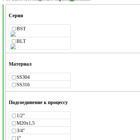
Серия
BST
BLT
Материал
SS304
SS316
Подсоединение к процессу
1/2"
M20x1,5
3/4"
1"