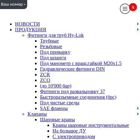
-
Ваш номер
x
x
НОВОСТИ
ПРОДУКЦИЯ
Фитинги для труб Hy-Lok
Трубные
Резьбовые
Под приварку
Под шланги
Под манометр с вращ.гайкой M20x1.5
Гидравлические фитинги DIN
ZCR
ZCO
(до 10'000 бар)
Фитинги под развальцовку 37
Быстроразъемные соединения (брс)
Под чистые среды
SAE фланцы
Клапаны
Шаровые краны
Краны шаровые инструментальные
На большое ДУ
С электроприводом