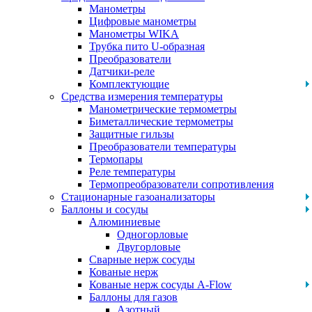
Манометры
Цифровые манометры
Манометры WIKA
Трубка пито U-образная
Преобразователи
Датчики-реле
Комплектующие
Средства измерения температуры
Манометрические термометры
Биметаллические термометры
Защитные гильзы
Преобразователи температуры
Термопары
Реле температуры
Термопреобразователи сопротивления
Стационарные газоанализаторы
Баллоны и сосуды
Алюминиевые
Одногорловые
Двугорловые
Сварные нерж сосуды
Кованые нерж
Кованые нерж сосуды A-Flow
Баллоны для газов
Азотный