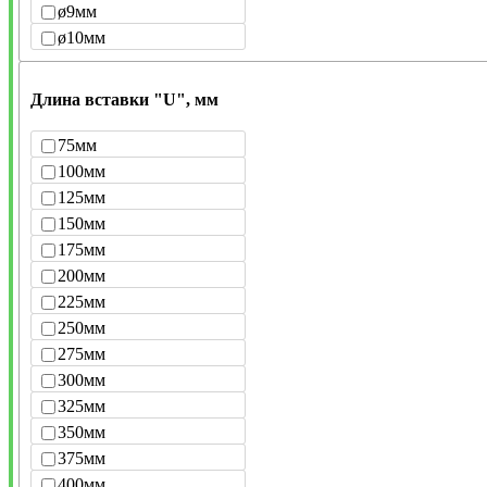
ø9мм
ø10мм
Длина вставки "U", мм
75мм
100мм
125мм
150мм
175мм
200мм
225мм
250мм
275мм
300мм
325мм
350мм
375мм
400мм