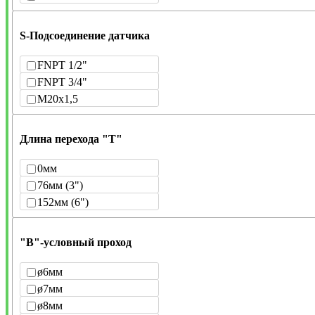
S-Подсоединение датчика
FNPT 1/2"
FNPT 3/4"
M20x1,5
Длина перехода "Т"
0мм
76мм (3")
152мм (6")
"В"-условный проход
ø6мм
ø7мм
ø8мм