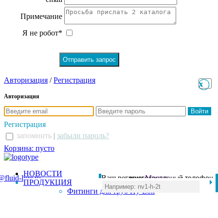
Примечание
Я не робот*
Авторизация
/
Регистрация
x
x
Авторизация
Регистрация
запомнить
|
забыли пароль?
Корзина: пусто
НОВОСТИ
@fluid-line.ru
Ваш регион:
многоканальный телефон
Москва
ПРОДУКЦИЯ
+7 (495) 984-41-00
Фитинги для труб Hy-Lok