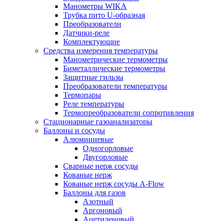
Манометры WIKA
Трубка пито U-образная
Преобразователи
Датчики-реле
Комплектующие
Средства измерения температуры
Манометрические термометры
Биметаллические термометры
Защитные гильзы
Преобразователи температуры
Термопары
Реле температуры
Термопреобразователи сопротивления
Стационарные газоанализаторы
Баллоны и сосуды
Алюминиевые
Одногорловые
Двугорловые
Сварные нерж сосуды
Кованые нерж
Кованые нерж сосуды A-Flow
Баллоны для газов
Азотный
Аргоновый
Ацетиленовый