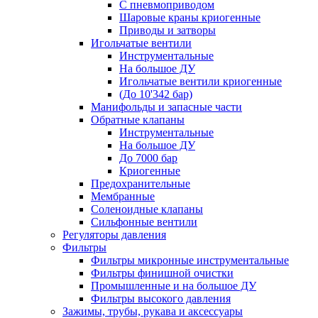
С пневмоприводом
Шаровые краны криогенные
Приводы и затворы
Игольчатые вентили
Инструментальные
На большое ДУ
Игольчатые вентили криогенные
(До 10'342 бар)
Манифольды и запасные части
Обратные клапаны
Инструментальные
На большое ДУ
До 7000 бар
Криогенные
Предохранительные
Мембранные
Соленоидные клапаны
Сильфонные вентили
Регуляторы давления
Фильтры
Фильтры микронные инструментальные
Фильтры финишной очистки
Промышленные и на большое ДУ
Фильтры высокого давления
Зажимы, трубы, рукава и аксессуары