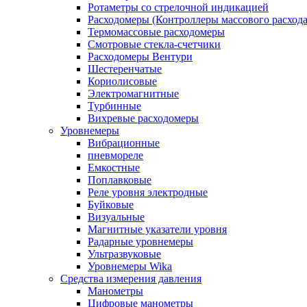
Ротаметры со стрелочной индикацией
Расходомеры (Контроллеры массового расхода
Термомассовые расходомеры
Смотровые стекла-счетчики
Расходомеры Вентури
Шестеренчатые
Кориолисовые
Электромагнитные
Турбинные
Вихревые расходомеры
Уровнемеры
Вибрационные
пневмореле
Емкостные
Поплавковые
Реле уровня электродные
Буйковые
Визуальные
Магнитные указатели уровня
Радарные уровнемеры
Ультразвуковые
Уровнемеры Wika
Средства измерения давления
Манометры
Цифровые манометры