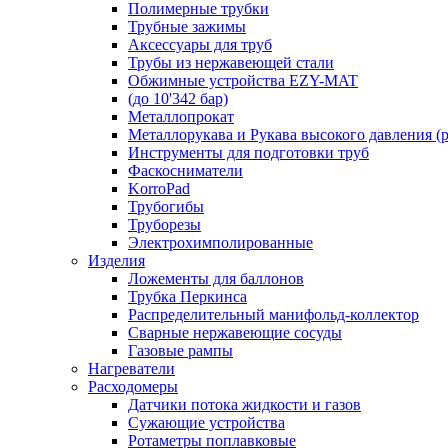
Полимерные трубки
Трубные зажимы
Аксессуары для труб
Трубы из нержавеющей стали
Обжимные устройства EZY-MAT
(до 10'342 бар)
Металлопрокат
Металлорукава и Рукава высокого давления (р
Инструменты для подготовки труб
Фаскосниматели
KorroPad
Трубогибы
Труборезы
Электрохимполированные
Изделия
Ложементы для баллонов
Трубка Перкинса
Распределительный манифольд-коллектор
Сварные нержавеющие сосуды
Газовые рампы
Нагреватели
Расходомеры
Датчики потока жидкости и газов
Сужающие устройства
Ротаметры поплавковые