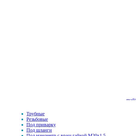
mail
Трубные
Резьбовые
Под приварку
Под шланги
Под манометр с вращ.гайкой M20x1.5