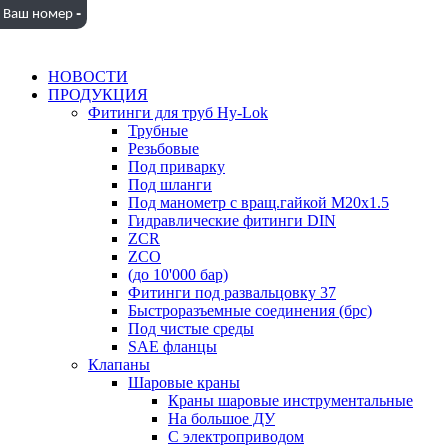
-
Ваш номер
НОВОСТИ
ПРОДУКЦИЯ
Фитинги для труб Hy-Lok
Трубные
Резьбовые
Под приварку
Под шланги
Под манометр с вращ.гайкой M20x1.5
Гидравлические фитинги DIN
ZCR
ZCO
(до 10'000 бар)
Фитинги под развальцовку 37
Быстроразъемные соединения (брс)
Под чистые среды
SAE фланцы
Клапаны
Шаровые краны
Краны шаровые инструментальные
На большое ДУ
С электроприводом