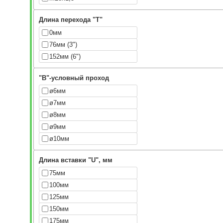
Длина перехода "Т"
0мм
76мм (3")
152мм (6")
"В"-условный проход
ø6мм
ø7мм
ø8мм
ø9мм
ø10мм
Длина вставки "U", мм
75мм
100мм
125мм
150мм
175мм