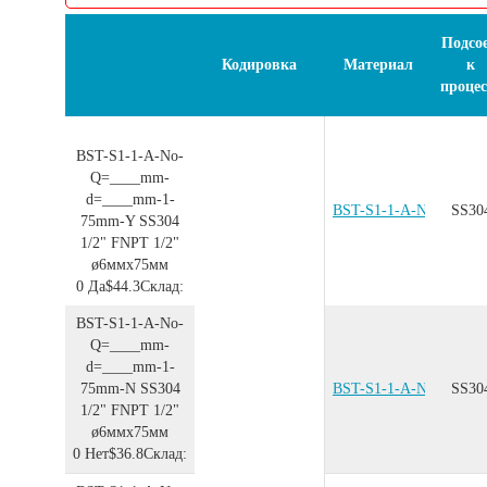
Подсое
Кодировка
Материал
к
процес
BST-S1-1-A-No-
Q=____mm-
d=____mm-1-
BST-S1-1-A-No-Q=__
SS30
75mm-Y
SS304
1/2"
FNPT 1/2"
ø6ммx75мм
0
Да
$44.3
Склад:
BST-S1-1-A-No-
Q=____mm-
d=____mm-1-
75mm-N
SS304
BST-S1-1-A-No-Q=__
SS30
1/2"
FNPT 1/2"
ø6ммx75мм
0
Нет
$36.8
Склад: