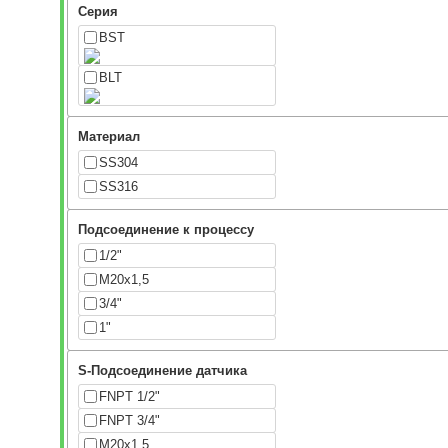
Серия
BST
BLT
Материал
SS304
SS316
Подсоединение к процессу
1/2"
M20x1,5
3/4"
1"
S-Подсоединение датчика
FNPT 1/2"
FNPT 3/4"
M20x1,5