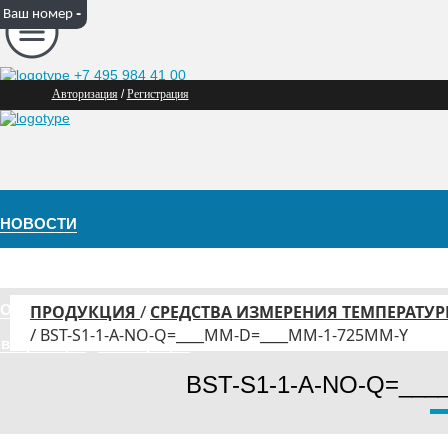
-
Ваш номер
+7 495 984 41 00
Авторизация
/
Регистрация
НОВОСТИ
ПРОДУКЦИЯ
Фитинги для труб Hy-Lok
/
О КОМПАНИИ
ПРОДУКЦИЯ
СРЕДСТВА ИЗМЕРЕНИЯ ТЕМПЕРАТУ
КОНТАКТЫ
С
/
BST-S1-1-A-NO-Q=____MM-D=____MM-1-725MM-Y
Сертификаты
Клапаны
вторизация
/
Регистрация
Тру
BST-S1-1-A-NO-Q=__
Реквизиты
Регуляторы давления
Рез
Шар
Региональные представительства
Фильтры
Под
Иго