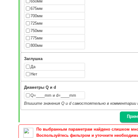
650мм
675мм
700мм
725мм
750мм
775мм
800мм
Заглушка
Да
Нет
Диаметры Q и d
Q=____mm и d=____mm
Впишите значения Q и d самостоятельно в комментарии к
По выбранным параметрам найдено слишком много
Воспользуйтесь фильтром и уточните необходимы