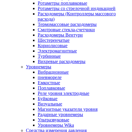
Ротаметры поплавковые
Ротаметры со стрелочной индикацией
Расходомеры (Контроллеры массового
расхода)
Термомассовые расходомеры
Смотровые стекла-счетчики
Расходомеры Вентури
Шестеренчатые
Кориолисовые
Электромагнитные
Турбинные
Вихревые расходомеры
Уровнемеры
Вибрационные
пневмореле
Емкостные
Поплавковые
Реле уровня электродные
Буйковые
Визуальные
Магнитные указатели уровня
Радарные уровнемеры
Ультразвуковые
Уровнемеры Wika
Средства измерения давления