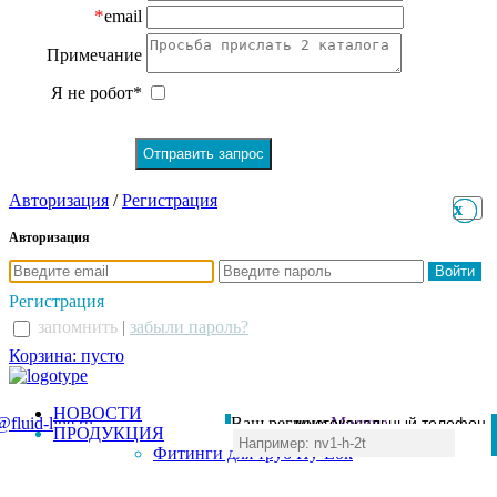
*
email
Примечание
Я не робот*
Авторизация
/
Регистрация
x
x
Авторизация
Регистрация
запомнить
|
забыли пароль?
Корзина: пусто
НОВОСТИ
@fluid-line.ru
Ваш регион:
многоканальный телефон
Москва
ПРОДУКЦИЯ
+7 (495) 984-41-00
Фитинги для труб Hy-Lok