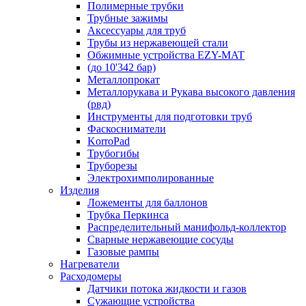
Полимерные трубки
Трубные зажимы
Аксессуары для труб
Трубы из нержавеющей стали
Обжимные устройства EZY-MAT
(до 10'342 бар)
Металлопрокат
Металлорукава и Рукава высокого давления
(рвд)
Инструменты для подготовки труб
Фаскосниматели
KorroPad
Трубогибы
Труборезы
Электрохимполированные
Изделия
Ложементы для баллонов
Трубка Перкинса
Распределительный манифольд-коллектор
Сварные нержавеющие сосуды
Газовые рампы
Нагреватели
Расходомеры
Датчики потока жидкости и газов
Сужающие устройства