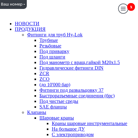
-
Ваш номер
x
x
НОВОСТИ
ПРОДУКЦИЯ
Фитинги для труб Hy-Lok
Трубные
Резьбовые
Под приварку
Под шланги
Под манометр с вращ.гайкой M20x1.5
Гидравлические фитинги DIN
ZCR
ZCO
(до 10'000 бар)
Фитинги под развальцовку 37
Быстроразъемные соединения (брс)
Под чистые среды
SAE фланцы
Клапаны
Шаровые краны
Краны шаровые инструментальные
На большое ДУ
С электроприводом