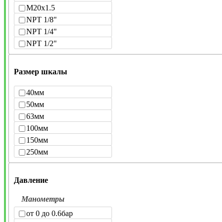
M20x1.5
NPT 1/8"
NPT 1/4"
NPT 1/2"
Размер шкалы
40мм
50мм
63мм
100мм
150мм
250мм
Давление
Манометры
от 0 до 0.6бар