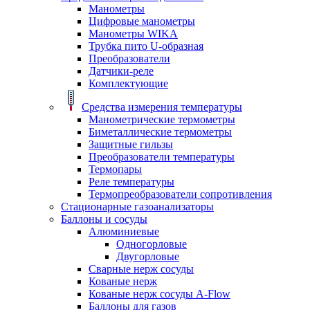
Манометры
Цифровые манометры
Манометры WIKA
Трубка пито U-образная
Преобразователи
Датчики-реле
Комплектующие
Средства измерения температуры
Манометрические термометры
Биметаллические термометры
Защитные гильзы
Преобразователи температуры
Термопары
Реле температуры
Термопреобразователи сопротивления
Стационарные газоанализаторы
Баллоны и сосуды
Алюминиевые
Одногорловые
Двугорловые
Сварные нерж сосуды
Кованые нерж
Кованые нерж сосуды A-Flow
Баллоны для газов