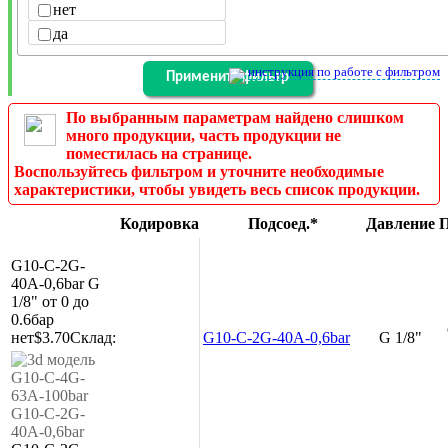
нет
да
инструкция по работе с фильтром
По выбранным параметрам найдено слишком
много продукции, часть продукции не
поместилась на странице.
Воспользуйтесь фильтром и уточните необходимые
характеристики, чтобы увидеть весь список продукции.
Кодировка
Подсоед.*
Давление
П
G10-C-2G-
40A-0,6bar
G
1/8"
от 0 до
0.6бар
нет
$3.70
Склад:
G10-C-2G-40A-0,6bar
G 1/8"