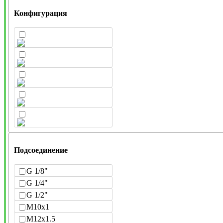
Конфигурация
Подсоединение
G 1/8"
G 1/4"
G 1/2"
M10x1
M12x1.5