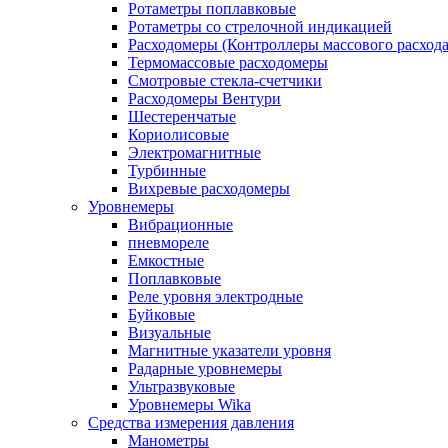
Ротаметры поплавковые
Ротаметры со стрелочной индикацией
Расходомеры (Контроллеры массового расхода
Термомассовые расходомеры
Смотровые стекла-счетчики
Расходомеры Вентури
Шестеренчатые
Кориолисовые
Электромагнитные
Турбинные
Вихревые расходомеры
Уровнемеры
Вибрационные
пневмореле
Емкостные
Поплавковые
Реле уровня электродные
Буйковые
Визуальные
Магнитные указатели уровня
Радарные уровнемеры
Ультразвуковые
Уровнемеры Wika
Средства измерения давления
Манометры