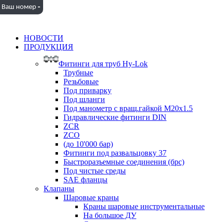
-
Ваш номер
НОВОСТИ
ПРОДУКЦИЯ
Фитинги для труб Hy-Lok
Трубные
Резьбовые
Под приварку
Под шланги
Под манометр с вращ.гайкой M20x1.5
Гидравлические фитинги DIN
ZCR
ZCO
(до 10'000 бар)
Фитинги под развальцовку 37
Быстроразъемные соединения (брс)
Под чистые среды
SAE фланцы
Клапаны
Шаровые краны
Краны шаровые инструментальные
На большое ДУ