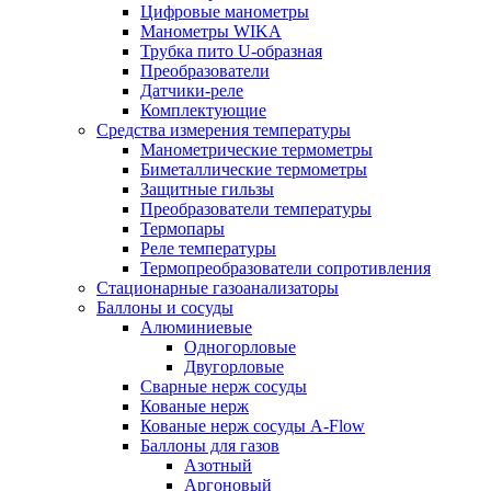
Цифровые манометры
Манометры WIKA
Трубка пито U-образная
Преобразователи
Датчики-реле
Комплектующие
Средства измерения температуры
Манометрические термометры
Биметаллические термометры
Защитные гильзы
Преобразователи температуры
Термопары
Реле температуры
Термопреобразователи сопротивления
Стационарные газоанализаторы
Баллоны и сосуды
Алюминиевые
Одногорловые
Двугорловые
Сварные нерж сосуды
Кованые нерж
Кованые нерж сосуды A-Flow
Баллоны для газов
Азотный
Аргоновый