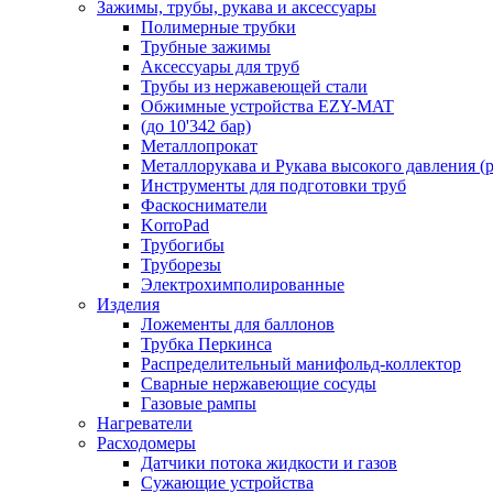
Зажимы, трубы, рукава и аксессуары
Полимерные трубки
Трубные зажимы
Аксессуары для труб
Трубы из нержавеющей стали
Обжимные устройства EZY-MAT
(до 10'342 бар)
Металлопрокат
Металлорукава и Рукава высокого давления (р
Инструменты для подготовки труб
Фаскосниматели
KorroPad
Трубогибы
Труборезы
Электрохимполированные
Изделия
Ложементы для баллонов
Трубка Перкинса
Распределительный манифольд-коллектор
Сварные нержавеющие сосуды
Газовые рампы
Нагреватели
Расходомеры
Датчики потока жидкости и газов
Сужающие устройства