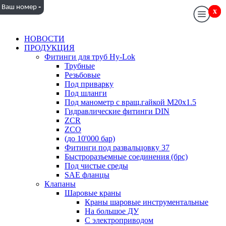
-
Ваш номер
x
x
НОВОСТИ
ПРОДУКЦИЯ
Фитинги для труб Hy-Lok
Трубные
Резьбовые
Под приварку
Под шланги
Под манометр с вращ.гайкой M20x1.5
Гидравлические фитинги DIN
ZCR
ZCO
(до 10'000 бар)
Фитинги под развальцовку 37
Быстроразъемные соединения (брс)
Под чистые среды
SAE фланцы
Клапаны
Шаровые краны
Краны шаровые инструментальные
На большое ДУ
С электроприводом