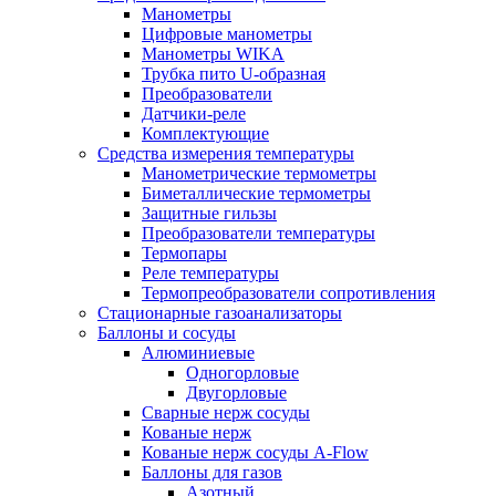
Манометры
Цифровые манометры
Манометры WIKA
Трубка пито U-образная
Преобразователи
Датчики-реле
Комплектующие
Средства измерения температуры
Манометрические термометры
Биметаллические термометры
Защитные гильзы
Преобразователи температуры
Термопары
Реле температуры
Термопреобразователи сопротивления
Стационарные газоанализаторы
Баллоны и сосуды
Алюминиевые
Одногорловые
Двугорловые
Сварные нерж сосуды
Кованые нерж
Кованые нерж сосуды A-Flow
Баллоны для газов
Азотный