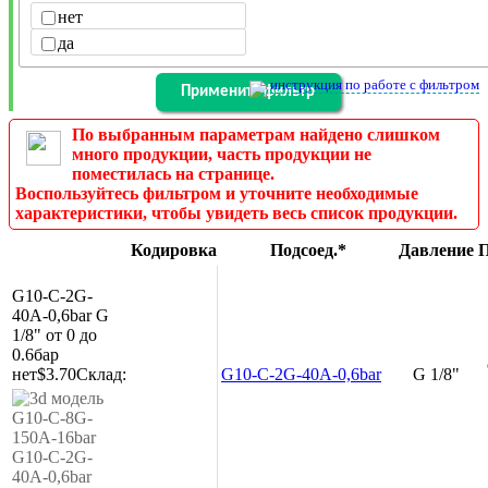
нет
да
инструкция по работе с фильтром
По выбранным параметрам найдено слишком
много продукции, часть продукции не
поместилась на странице.
Воспользуйтесь фильтром и уточните необходимые
характеристики, чтобы увидеть весь список продукции.
Кодировка
Подсоед.*
Давление
П
G10-C-2G-
40A-0,6bar
G
1/8"
от 0 до
0.6бар
нет
$3.70
Склад:
G10-C-2G-40A-0,6bar
G 1/8"