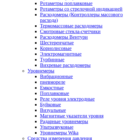
Ротаметры поплавковые
Ротаметры со стрелочной индикацией
Расходомеры (Контроллеры массового
расхода)
Термомассовые расходомеры
Смотровые стекла-счетчики
Расходомеры Вентури
Шестеренчатые
Кориолисовые
Электромагнитные
Турбинные
Вихревые расходомеры
Уровнемеры
Вибрационные
пневмореле
Емкостные
Поплавковые
Реле уровня электродные
Буйковые
Визуальные
Магнитные указатели уровня
Радарные уровнемеры
Ультразвуковые
Уровнемеры Wika
Средства измерения давления