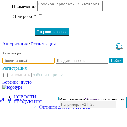
Примечание
Я не робот*
Авторизация
/
Регистрация
x
x
Авторизация
Регистрация
запомнить
|
забыли пароль?
Корзина: пусто
НОВОСТИ
@fluid-line.ru
Ваш регион:
многоканальный телефон
Москва
ПРОДУКЦИЯ
+7 (495) 984-41-00
Фитинги для труб Hy-Lok