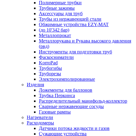
Полимерные трубки
Трубные зажимы
Аксессуары для труб
Трубы из нержавеющей стали
Обжимные устройства EZY-MAT
(до 10'342 бар)
Металлопрокат
Металлорукава и Рукава высокого давления
(рвд)
Инструменты для подготовки труб
Фаскосниматели
KorroPad
Трубогибы
Труборезы
Электрохимполированные
Изделия
Ложементы для баллонов
Трубка Перкинса
Распределительный манифольд-коллектор
Сварные нержавеющие сосуды
Газовые рампы
Нагреватели
Расходомеры
Датчики потока жидкости и газов
Сужающие устройства