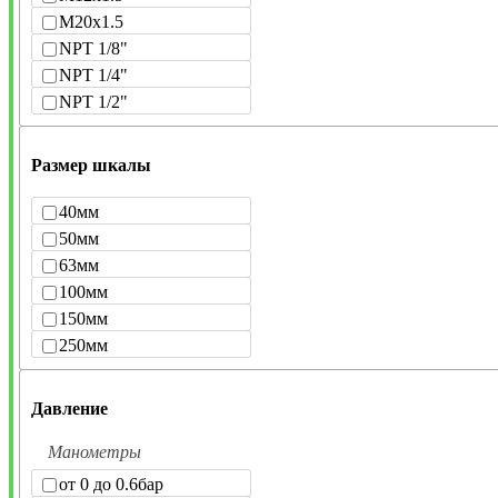
M20x1.5
NPT 1/8"
NPT 1/4"
NPT 1/2"
Размер шкалы
40мм
50мм
63мм
100мм
150мм
250мм
Давление
Манометры
от 0 до 0.6бар