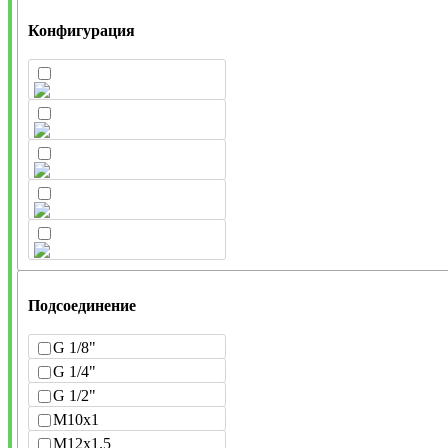
Конфигурация
Подсоединение
G 1/8"
G 1/4"
G 1/2"
M10x1
M12x1.5